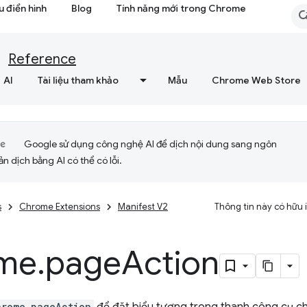
 điển hình
Blog
Tính năng mới trong Chrome
Reference
AI
Tài liệu tham khảo
Mẫu
Chrome Web Store
Google sử dụng công nghệ AI để dịch nội dung sang ngôn
ản dịch bằng AI có thể có lỗi.
s
Chrome Extensions
Manifest V2
Thông tin này có hữu
me
.
page
Action
hrome.pageAction