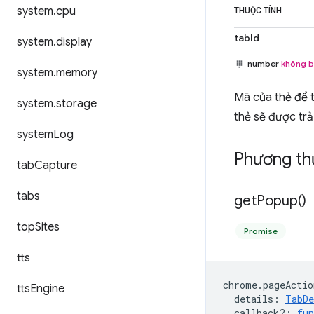
system
.
cpu
THUỘC TÍNH
tabId
system
.
display
number
không b
system
.
memory
Mã của thẻ để t
system
.
storage
thẻ sẽ được trả
system
Log
Phương th
tab
Capture
tabs
get
Popup(
)
top
Sites
Promise
tts
chrome
.
pageActio
tts
Engine
details
:
TabDe
callback?
:
fun