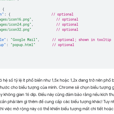
:
{
n"
:
{
// optional
ages/icon16.png"
,
// optional
ages/icon24.png"
,
// optional
ages/icon32.png"
// optional
le"
:
"Google Mail"
,
// optional; shown in tooltip
up"
:
"popup.html"
// optional
 có hệ số tỷ lệ ít phổ biến như 1,5x hoặc 1,2x đang trở nên phổ
thước cho biểu tượng của mình. Chrome sẽ chọn biểu tượng gầ
y không gian 16 dip. Điều này cũng đảm bảo rằng nếu kích thư
cần phải làm gì thêm để cung cấp các biểu tượng khác! Tuy nh
thì việc mở rộng này có thể khiến biểu tượng mất chi tiết hoặ