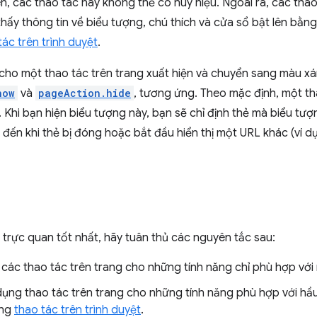
iên, các thao tác này không thể có huy hiệu. Ngoài ra, các thao
thấy thông tin về biểu tượng, chú thích và cửa sổ bật lên bằ
ác trên trình duyệt
.
 cho một thao tác trên trang xuất hiện và chuyển sang màu 
how
và
pageAction.hide
, tương ứng. Theo mặc định, một tha
. Khi bạn hiện biểu tượng này, bạn sẽ chỉ định thẻ mà biểu tượ
o đến khi thẻ bị đóng hoặc bắt đầu hiển thị một URL khác (ví
trực quan tốt nhất, hãy tuân thủ các nguyên tắc sau:
các thao tác trên trang cho những tính năng chỉ phù hợp với 
ụng thao tác trên trang cho những tính năng phù hợp với hầu
ụng
thao tác trên trình duyệt
.