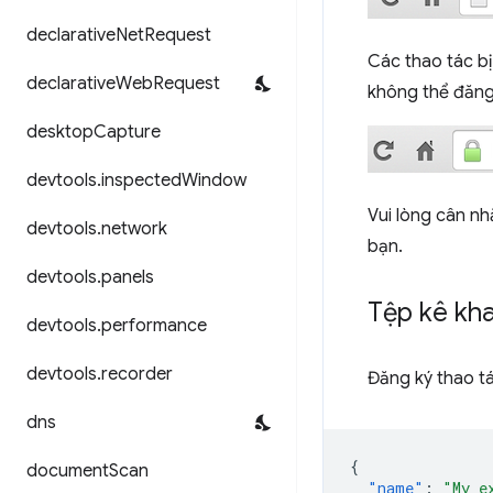
declarative
Net
Request
Các thao tác bị
declarative
Web
Request
không thể đăng 
desktop
Capture
devtools
.
inspected
Window
Vui lòng cân n
devtools
.
network
bạn.
devtools
.
panels
Tệp kê kha
devtools
.
performance
devtools
.
recorder
Đăng ký thao t
dns
{
document
Scan
"name"
:
"My e