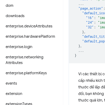
...
dom
"page_action"
"default_ico
downloads
"16"
:
"im
"24"
:
"im
enterprise
.
device
Attributes
"32"
:
"im
},
enterprise
.
hardware
Platform
"default_tit
"default_pop
},
enterprise
.
login
...
}
enterprise
.
networking
Attributes
enterprise
.
platform
Keys
Vì các thiết bị
cấp nhiều kích 
events
thước để lấp đầ
extension
đổi, bạn không 
thước quá lớn, 
extension
Types