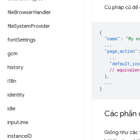
Cú pháp cũ để 
file
Browser
Handler
file
System
Provider
{
"name"
:
"My e
font
Settings
...
"page_action"
gcm
...
"default_ico
history
// equivalen
},
i18n
...
}
identity
idle
Các phần 
input
.
ime
Giống như các t
instance
ID