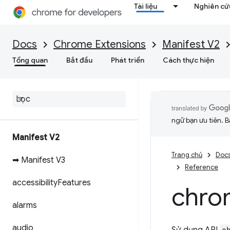
Tài liệu
Nghiên cứu
Docs
Chrome Extensions
Manifest V2
Tổng quan
Bắt đầu
Phát triển
Cách thực hiện
ngữ bạn ưu tiên. B
Manifest V2
Trang chủ
Doc
➡ Manifest V3
Reference
accessibility
Features
chro
alarms
audio
c