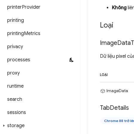
printer
Provider
Không
liê
printing
Loại
printing
Metrics
Image
Data
T
privacy
Dữ liệu pixel c
processes
proxy
LOẠI
runtime
ImageData
search
Tab
Details
sessions
Chrome 88 trở lê
storage