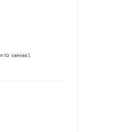
ần tử
canvas
).