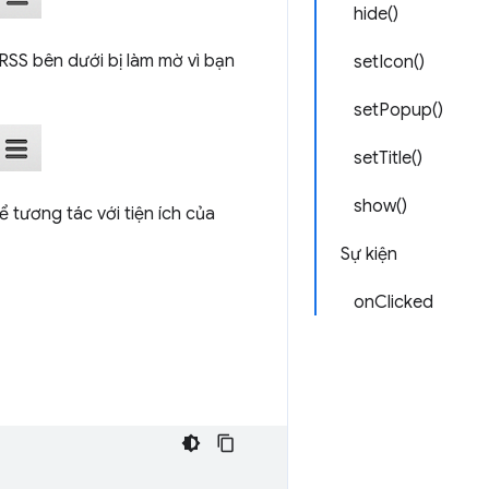
hide()
 RSS bên dưới bị làm mờ vì bạn
setIcon()
setPopup()
setTitle()
show()
 tương tác với tiện ích của
Sự kiện
onClicked