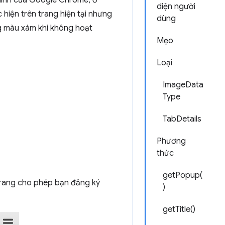
hính của Google Chrome, ở
diện người
 hiện trên trang hiện tại nhưng
dùng
g màu xám khi không hoạt
Mẹo
Loại
ImageData
Type
TabDetails
Phương
thức
getPopup(
 trang cho phép bạn đăng ký
)
getTitle()