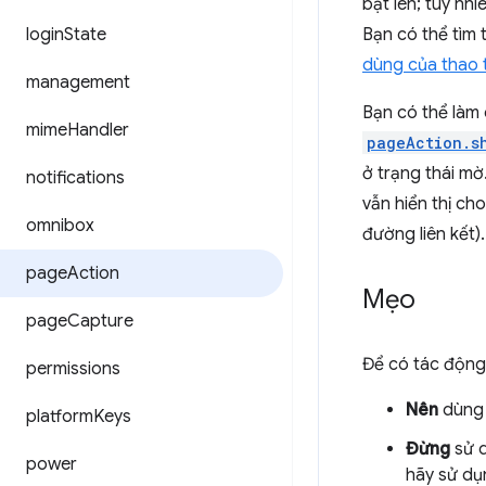
bật lên; tuy nh
login
State
Bạn có thể tìm 
dùng của thao t
management
Bạn có thể làm
mime
Handler
pageAction.s
ở trạng thái mờ
notifications
vẫn hiển thị ch
omnibox
đường liên kết).
page
Action
Mẹo
page
Capture
Để có tác động 
permissions
Nên
dùng 
platform
Keys
Đừng
sử d
power
hãy sử d