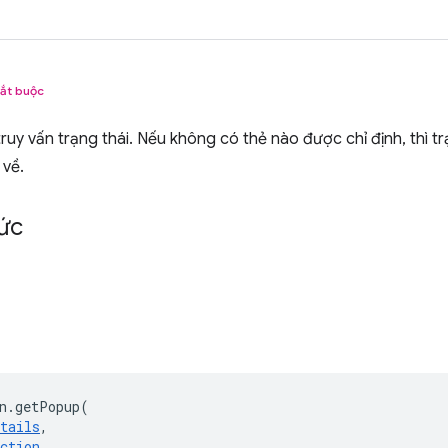
ắt buộc
ruy vấn trạng thái. Nếu không có thẻ nào được chỉ định, thì t
 về.
ức
n
.
getPopup
(
tails
,
ction
,