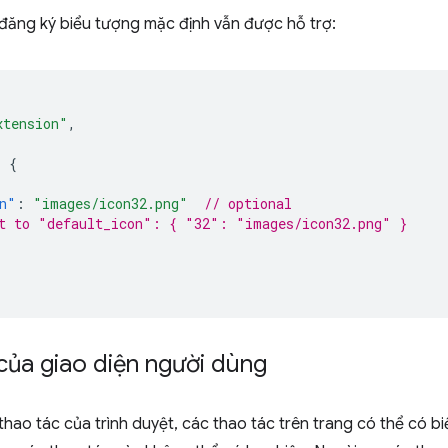
đăng ký biểu tượng mặc định vẫn được hỗ trợ:
xtension"
,
:
{
n"
:
"images/icon32.png"
// optional
t to "default_icon": { "32": "images/icon32.png" }
của giao diện người dùng
hao tác của trình duyệt, các thao tác trên trang có thể có bi