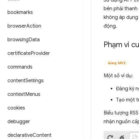
Sử dụng API
bên phải thanh 
bookmarks
không áp dụng 
browser
Action
động.
browsing
Data
Phạm vi cu
certificate
Provider
&leq; MV2
commands
Một số ví dụ:
content
Settings
Đăng ký n
context
Menus
Tạo một t
cookies
Biểu tượng RSS
debugger
nhận nguồn cấp 
declarative
Content