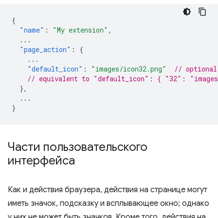
{
"name"
:
"My extension"
,
...
"page_action"
:
{
...
"default_icon"
:
"images/icon32.png"
// optional
// equivalent to "default_icon": { "32": "images
},
...
}
Части пользовательского
интерфейса
Как и действия браузера, действия на странице могут
иметь значок, подсказку и всплывающее окно; однако
у них не может быть значков. Кроме того, действия на