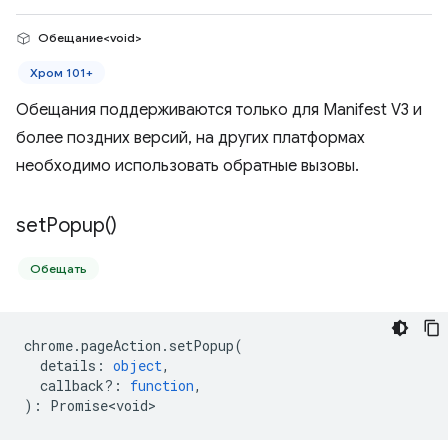
Обещание<void>
Хром 101+
Обещания поддерживаются только для Manifest V3 и
более поздних версий, на других платформах
необходимо использовать обратные вызовы.
set
Popup(
)
Обещать
chrome
.
pageAction
.
setPopup
(
details
:
object
,
callback?
:
function
,
)
:
Promise<void>