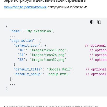
Зарегистрируйте действие вашей страницы в
манифесте расширения
следующим образом:
{
"name"
:
"My extension"
,
...
"page_action"
:
{
"default_icon"
:
{
// optional
"16"
:
"images/icon16.png"
,
// option
"24"
:
"images/icon24.png"
,
// option
"32"
:
"images/icon32.png"
// option
},
"default_title"
:
"Google Mail"
,
// optional
"default_popup"
:
"popup.html"
// optional
},
...
}