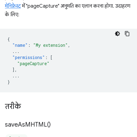
मेनिफ़ेस्ट
में "pageCapture" अनुमति का एलान करना होगा. उदाहरण
के लिए:
{
"name"
:
"My extension"
,
...
"permissions"
:
[
"pageCapture"
],
...
}
तरीके
save
As
MHTML(
)