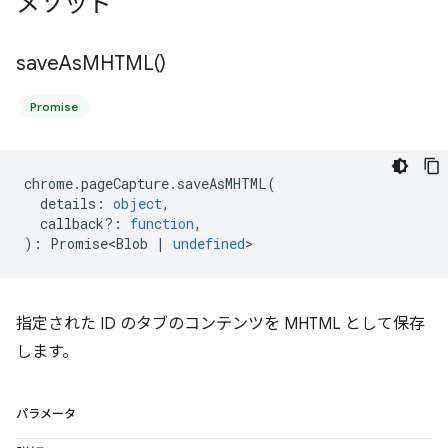
メソッド
save
As
MHTML(
)
Promise
chrome
.
pageCapture
.
saveAsMHTML
(
details
:
object
,
callback?
:
function
,
)
:
Promise<Blob
|
undefined
>
指定された ID のタブのコンテンツを MHTML として保存
します。
パラメータ