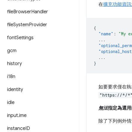
在
擴充功能資訊
file
Browser
Handler
file
System
Provider
{
"name"
:
"My e
font
Settings
...
"optional_perm
gcm
"optional_host
...
}
history
i18n
如要要求僅在執
identity
"https://*/*
idle
無法
指定為選用
input
.
ime
除了下列例外情
instance
ID