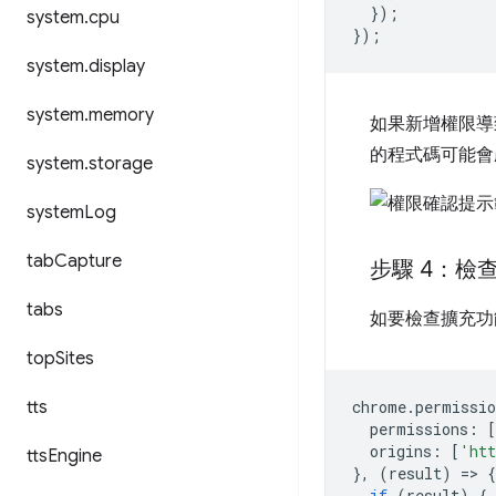
});
system
.
cpu
});
system
.
display
system
.
memory
如果新增權限導
的程式碼可能會
system
.
storage
system
Log
tab
Capture
步驟 4：檢
tabs
如要檢查擴充功
top
Sites
tts
chrome
.
permissio
permissions
:
[
origins
:
[
'htt
tts
Engine
},
(
result
)
=
>
{
if
(
result
)
{