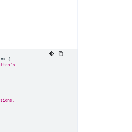
=
>
{
utton's
ssions.