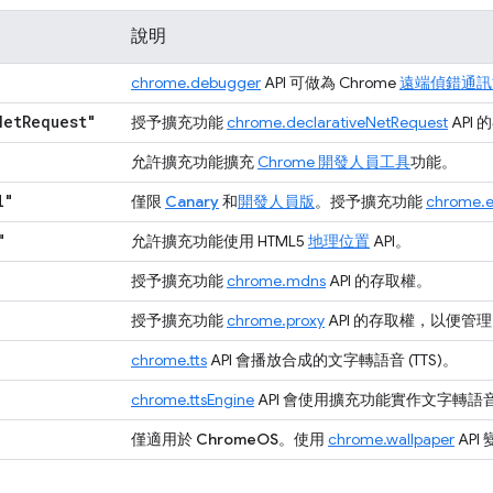
說明
chrome.debugger
API 可做為 Chrome
遠端偵錯通訊
Net
Request"
授予擴充功能
chrome.declarativeNetRequest
API
允許擴充功能擴充
Chrome 開發人員工具
功能。
l"
僅限
Canary
和
開發人員版
。
授予擴充功能
chrome.e
"
允許擴充功能使用 HTML5
地理位置
API。
授予擴充功能
chrome.mdns
API 的存取權。
授予擴充功能
chrome.proxy
API 的存取權，以便管理 Ch
chrome.tts
API 會播放合成的文字轉語音 (TTS)。
chrome.ttsEngine
API 會使用擴充功能實作文字轉語音 (
僅適用於 ChromeOS
。使用
chrome.wallpaper
API