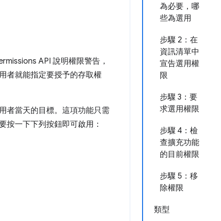
為必要，哪
些為選用
步驟 2：在
資訊清單中
ssions API 說明權限警告，
宣告選用權
用者就能指定要授予的存取權
限
步驟 3：要
求選用權限
用者當天的目標。這項功能只需
要按一下下列按鈕即可啟用：
步驟 4：檢
查擴充功能
的目前權限
步驟 5：移
除權限
類型