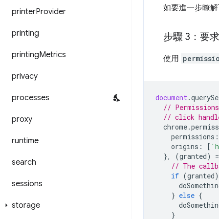
如要進一步瞭解
printer
Provider
printing
步驟 3：要
printing
Metrics
使用
permissi
privacy
processes
document
.
querySe
// Permissions
// click handl
proxy
chrome
.
permiss
permissions
:
runtime
origins
:
[
'h
},
(
granted
)
=
search
// The callb
if
(
granted
)
sessions
doSomethin
}
else
{
storage
doSomethin
}