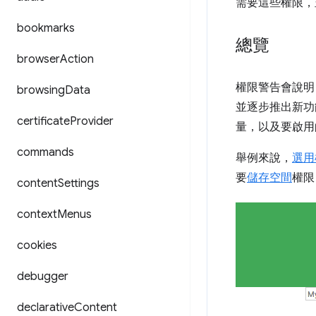
需要這些權限，
bookmarks
總覽
browser
Action
權限警告會說明 
browsing
Data
並逐步推出新功
certificate
Provider
量，以及要啟用
commands
舉例來說，
選用
要
儲存空間
權限
content
Settings
context
Menus
cookies
debugger
declarative
Content