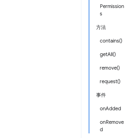
Permission
s
方法
contains()
getAll()
remove()
request()
事件
onAdded
onRemove
d