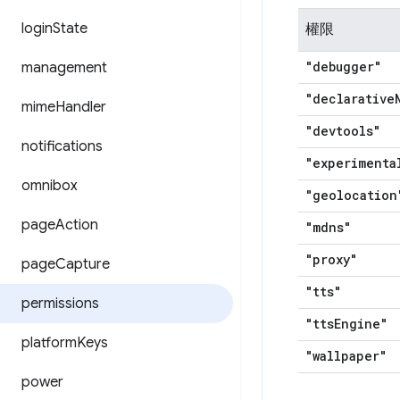
login
State
權限
"debugger"
management
"declarative
mime
Handler
"devtools"
notifications
"experimenta
omnibox
"geolocation
page
Action
"mdns"
"proxy"
page
Capture
"tts"
permissions
"tts
Engine"
platform
Keys
"wallpaper"
power