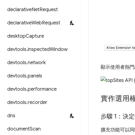
declarative
Net
Request
declarative
Web
Request
desktop
Capture
devtools
.
inspected
Window
devtools
.
network
顯示使用者熱
devtools
.
panels
devtools
.
performance
實作選用
devtools
.
recorder
dns
步驟 1：決
document
Scan
擴充功能可以同