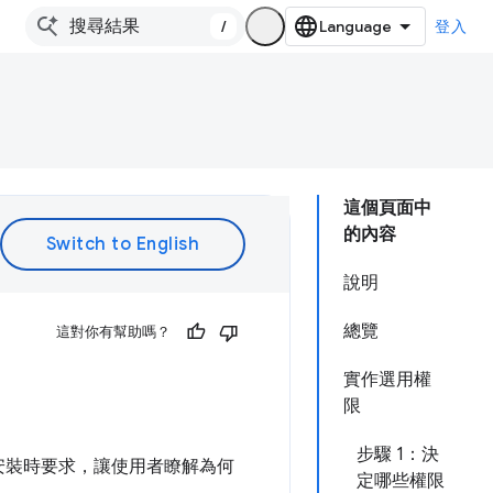
/
登入
這個頁面中
的內容
說明
總覽
這對你有幫助嗎？
實作選用權
限
步驟 1：決
安裝時要求，讓使用者瞭解為何
定哪些權限