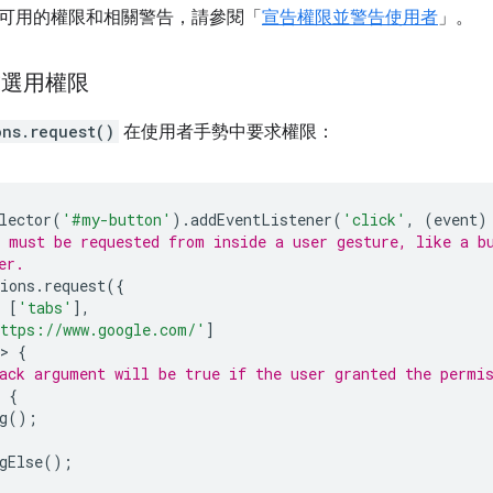
可用的權限和相關警告，請參閱「
宣告權限並警告使用者
」。
求選用權限
ons.request()
在使用者手勢中要求權限：
lector
(
'#my-button'
).
addEventListener
(
'click'
,
(
event
)
 must be requested from inside a user gesture, like a b
er.
ions
.
request
({
[
'tabs'
],
ttps://www.google.com/'
]
>
{
ack argument will be true if the user granted the permi
{
g
();
gElse
();