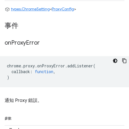
types.ChromeSetting
<
ProxyConfig
>
事件
on
Proxy
Error
chrome
.
proxy
.
onProxyError
.
addListener
(
callback
:
function
,
)
通知 Proxy 錯誤。
參數