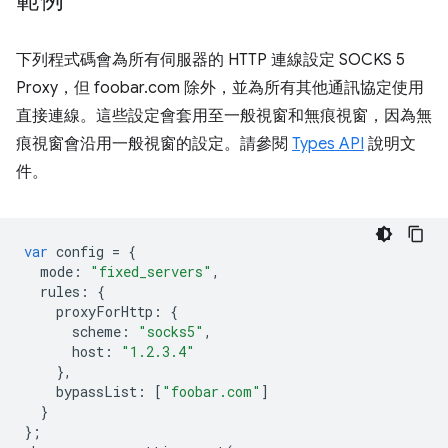
範例
下列程式碼會為所有伺服器的 HTTP 連線設定 SOCKS 5
Proxy，但 foobar.com 除外，並為所有其他通訊協定使用
直接連線。這些設定會套用至一般視窗和無痕視窗，因為無
痕視窗會沿用一般視窗的設定。請參閱
Types API
說明文
件。
var
config
=
{
mode
:
"fixed_servers"
,
rules
:
{
proxyForHttp
:
{
scheme
:
"socks5"
,
host
:
"1.2.3.4"
},
bypassList
:
[
"foobar.com"
]
}
};