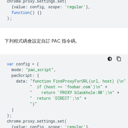
chrome
.
proxy
.
settings
.
set
(
{
value
:
config
,
scope
:
'regular'
},
function
()
{}
);
下列程式碼會設定自訂 PAC 指令碼。
var
config
=
{
mode
:
"pac_script"
,
pacScript
:
{
data
:
"function FindProxyForURL(url, host) {\n"
"  if (host == 'foobar.com')\n"
+
"    return 'PROXY blackhole:80';\n"
+
"  return 'DIRECT';\n"
+
"}"
}
};
chrome
.
proxy
.
settings
.
set
(
{
value
:
config
,
scope
:
'regular'
},