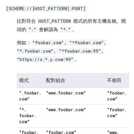
[SCHEME://]HOST_PATTERN[:PORT]
比對符合
HOST_PATTERN
模式的所有主機名稱。開
頭的
"."
會解讀為
"*."
。
例如：
"foobar.com", "*foobar.com",
"*.foobar.com", "*foobar.com:99",
"https://x.*.y.com:99"
。
模式
配對組合
不相符
"
.
foobar
.
"www
.
foobar
.
com"
"foobar
.
com"
com"
"*
.
"www
.
foobar
.
com"
"foobar
.
foobar
.
com"
com"
"foobar
.
"foobar
.
com"
"www
.