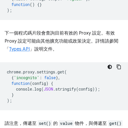
function
()
{}
);
下一個程式碼片段會查詢目前有效的 Proxy 設定。有效
Proxy 設定可能由其他擴充功能或政策決定。詳情請參閱
「
Types API
」說明文件。
chrome
.
proxy
.
settings
.
get
(
{
'incognito'
:
false
},
function
(
config
)
{
console
.
log
(
JSON
.
stringify
(
config
));
}
);
請注意，傳遞至
set()
的
value
物件，與傳遞至
get()