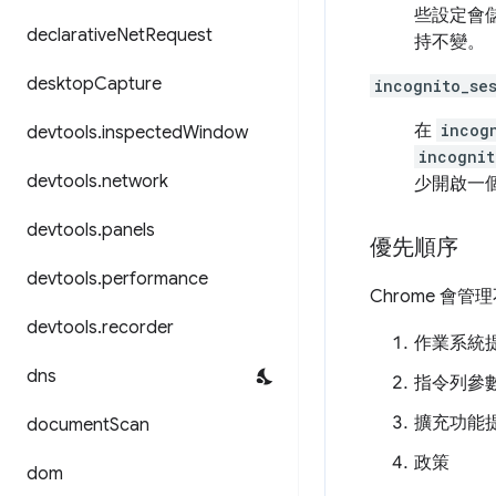
些設定會
declarative
Net
Request
持不變。
desktop
Capture
incognito_se
在
incog
devtools
.
inspected
Window
incognit
devtools
.
network
少開啟一
devtools
.
panels
優先順序
devtools
.
performance
Chrome 
devtools
.
recorder
作業系統
dns
指令列參
擴充功能
document
Scan
政策
dom