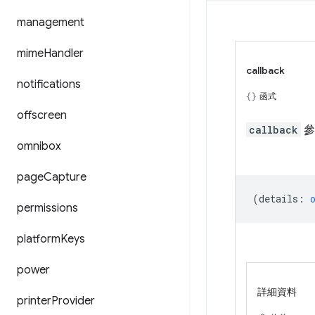
management
mime
Handler
callback
notifications
函式
offscreen
callback
參
omnibox
page
Capture
(
details
:
permissions
platform
Keys
power
詳細資料
printer
Provider