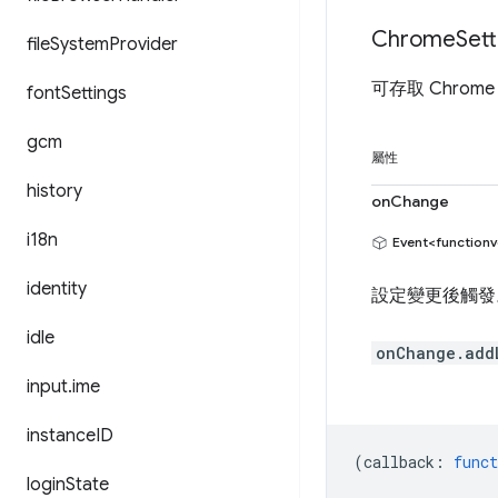
Chrome
Sett
file
System
Provider
可存取 Chro
font
Settings
gcm
屬性
history
onChange
i18n
Event<functionv
identity
設定變更後觸發
idle
onChange.add
input
.
ime
instance
ID
(
callback
:
funct
login
State