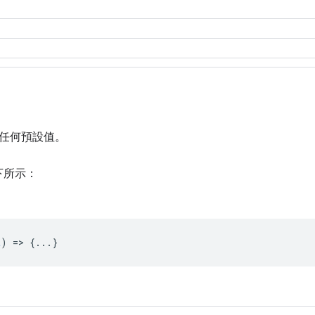
任何預設值。
下所示：
t
) => {...}