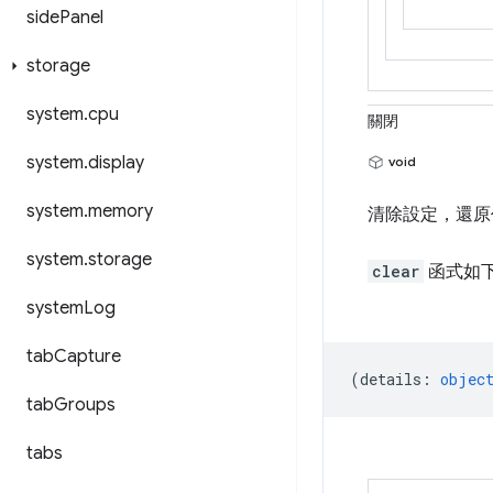
side
Panel
storage
system
.
cpu
關閉
system
.
display
void
system
.
memory
清除設定，還原
system
.
storage
clear
函式如
system
Log
tab
Capture
(
details
:
objec
tab
Groups
tabs