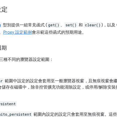
設定
g
型別提供一組常見函式 (
get()
、
set()
和
clear()
)，以及
)。
Proxy 設定範例
會示範這些函式的預期用途。
週期
區分三種不同的瀏覽器設定範圍：
ar
範圍中設定的設定會套用至一般瀏覽器視窗，且無痕視窗會繼承
會儲存在磁碟中，除非控管擴充功能清除設定，或停用/解除安裝
rsistent
nito_persistent
範圍內設定的設定只會套用至無痕視窗。這