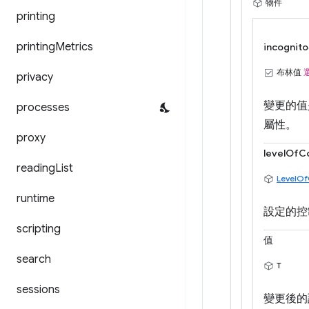
物件
printing
printing
Metrics
incognito
布林值
privacy
變更的值
processes
屬性。
proxy
levelOfC
reading
List
LevelOf
runtime
設定的控
scripting
值
search
T
sessions
變更後的