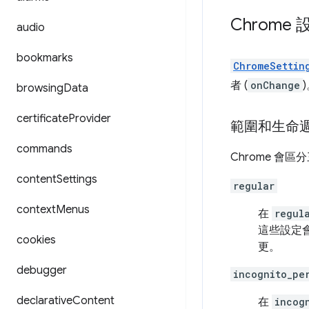
Chrome 
audio
bookmarks
ChromeSettin
者 (
onChange
browsing
Data
certificate
Provider
範圍和生命
commands
Chrome 會
content
Settings
regular
context
Menus
在
regul
這些設定
cookies
更。
debugger
incognito_pe
declarative
Content
在
incog