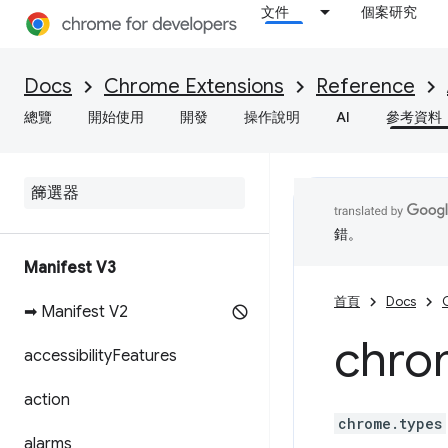
文件
個案研究
Docs
Chrome Extensions
Reference
總覽
開始使用
開發
操作說明
AI
參考資料
錯。
Manifest V3
首頁
Docs
➡ Manifest V2
chro
accessibility
Features
action
chrome.types
alarms