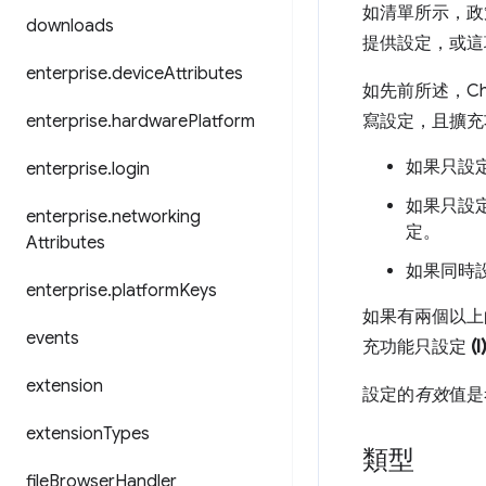
如清單所示，政
downloads
提供設定，或這
enterprise
.
device
Attributes
如先前所述，C
enterprise
.
hardware
Platform
寫設定，且擴充
如果只設
enterprise
.
login
如果只設
enterprise
.
networking
定。
Attributes
如果同時
enterprise
.
platform
Keys
如果有兩個以上
events
充功能只設定
(I
extension
設定的
有效
值是
extension
Types
類型
file
Browser
Handler