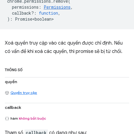
chrome
.
permissions
.
remove
(
permissions
:
Permissions
,
callback?
:
function
,
)
:
Promise<boolean>
Xoá quyền truy cập vào các quyền được chỉ định. Nếu
có vấn đề khi xoá các quyền, thì promise sẽ bị từ chối.
THÔNG SỐ
quyền
Quyền truy cập
callback
hàm
không bắt buộc
Tham số
callback
có dạng như sau: