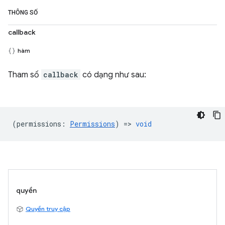
THÔNG SỐ
callback
hàm
Tham số
callback
có dạng như sau:
(
permissions
:
Permissions
) =>
void
quyền
Quyền truy cập