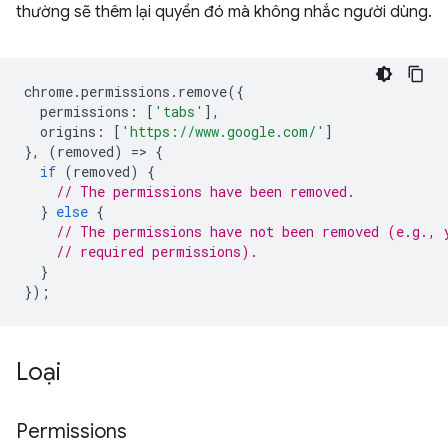
thường sẽ thêm lại quyền đó mà không nhắc người dùng.
chrome
.
permissions
.
remove
({
permissions
:
[
'tabs'
],
origins
:
[
'https://www.google.com/'
]
},
(
removed
)
=
>
{
if
(
removed
)
{
// The permissions have been removed.
}
else
{
// The permissions have not been removed (e.g., 
// required permissions).
}
});
Loại
Permissions