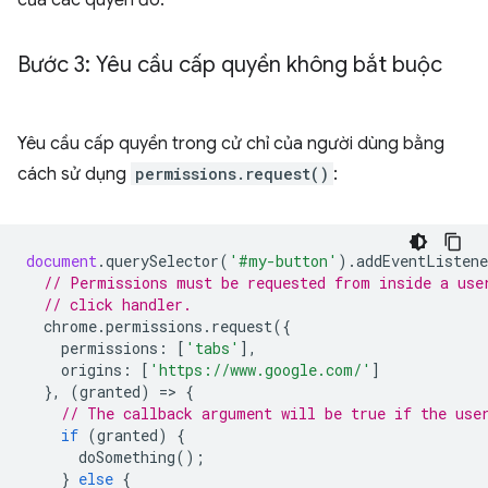
của các quyền đó.
Bước 3: Yêu cầu cấp quyền không bắt buộc
Yêu cầu cấp quyền trong cử chỉ của người dùng bằng
cách sử dụng
permissions.request()
:
document
.
querySelector
(
'#my-button'
).
addEventListene
// Permissions must be requested from inside a use
// click handler.
chrome
.
permissions
.
request
({
permissions
:
[
'tabs'
],
origins
:
[
'https://www.google.com/'
]
},
(
granted
)
=
>
{
// The callback argument will be true if the use
if
(
granted
)
{
doSomething
();
}
else
{