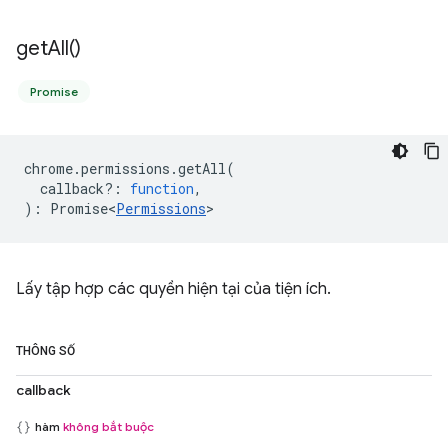
get
All(
)
Promise
chrome
.
permissions
.
getAll
(
callback?
:
function
,
)
:
Promise<
Permissions
>
Lấy tập hợp các quyền hiện tại của tiện ích.
THÔNG SỐ
callback
hàm
không bắt buộc