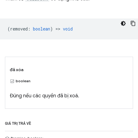
(
removed
:
boolean
) =>
void
đã xóa
boolean
Đúng nếu các quyền đã bị xoá.
GIÁ TRỊ TRẢ VỀ