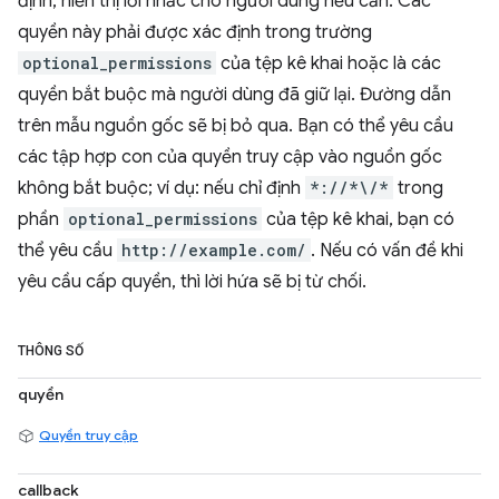
định, hiển thị lời nhắc cho người dùng nếu cần. Các
quyền này phải được xác định trong trường
optional_permissions
của tệp kê khai hoặc là các
quyền bắt buộc mà người dùng đã giữ lại. Đường dẫn
trên mẫu nguồn gốc sẽ bị bỏ qua. Bạn có thể yêu cầu
các tập hợp con của quyền truy cập vào nguồn gốc
không bắt buộc; ví dụ: nếu chỉ định
*://*\/*
trong
phần
optional_permissions
của tệp kê khai, bạn có
thể yêu cầu
http://example.com/
. Nếu có vấn đề khi
yêu cầu cấp quyền, thì lời hứa sẽ bị từ chối.
THÔNG SỐ
quyền
Quyền truy cập
callback