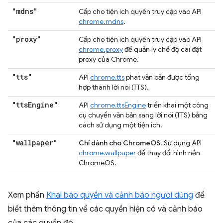
"mdns"
Cấp cho tiện ích quyền truy cập vào API
chrome.mdns
.
"proxy"
Cấp cho tiện ích quyền truy cập vào API
chrome.proxy
để quản lý chế độ cài đặt
proxy của Chrome.
"tts"
API
chrome.tts
phát văn bản được tổng
hợp thành lời nói (TTS).
"tts
Engine"
API
chrome.ttsEngine
triển khai một công
cụ chuyển văn bản sang lời nói (TTS) bằng
cách sử dụng một tiện ích.
"wallpaper"
Chỉ dành cho ChromeOS
. Sử dụng API
chrome.wallpaper
để thay đổi hình nền
ChromeOS.
Xem phần
Khai báo quyền và cảnh báo người dùng
để
biết thêm thông tin về các quyền hiện có và cảnh báo