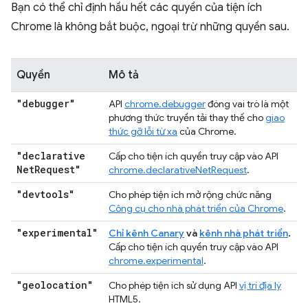
Bạn có thể chỉ định hầu hết các quyền của tiện ích
Chrome là không bắt buộc, ngoại trừ những quyền sau.
Quyền
Mô tả
"debugger"
API
chrome.debugger
đóng vai trò là một
phương thức truyền tải thay thế cho
giao
thức gỡ lỗi từ xa
của Chrome.
"declarative
Cấp cho tiện ích quyền truy cập vào API
Net
Request"
chrome.declarativeNetRequest
.
"devtools"
Cho phép tiện ích mở rộng chức năng
Công cụ cho nhà phát triển của Chrome
.
"experimental"
Chỉ kênh Canary
và
kênh nhà phát triển
.
Cấp cho tiện ích quyền truy cập vào API
chrome.experimental
.
"geolocation"
Cho phép tiện ích sử dụng API
vị trí địa lý
HTML5.