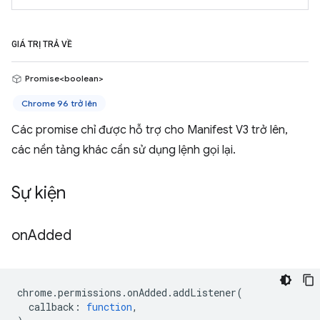
GIÁ TRỊ TRẢ VỀ
Promise<boolean>
Chrome 96 trở lên
Các promise chỉ được hỗ trợ cho Manifest V3 trở lên,
các nền tảng khác cần sử dụng lệnh gọi lại.
Sự kiện
on
Added
chrome
.
permissions
.
onAdded
.
addListener
(
callback
:
function
,