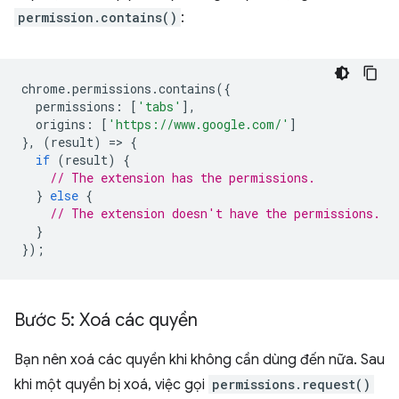
permission.contains()
:
chrome
.
permissions
.
contains
({
permissions
:
[
'tabs'
],
origins
:
[
'https://www.google.com/'
]
},
(
result
)
=
>
{
if
(
result
)
{
// The extension has the permissions.
}
else
{
// The extension doesn't have the permissions.
}
});
Bước 5: Xoá các quyền
Bạn nên xoá các quyền khi không cần dùng đến nữa. Sau
khi một quyền bị xoá, việc gọi
permissions.request()