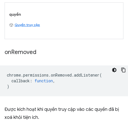
quyền
Quyền truy cập
on
Removed
chrome
.
permissions
.
onRemoved
.
addListener
(
callback
:
function
,
)
Được kích hoạt khi quyền truy cập vào các quyền đã bị
xoá khỏi tiện ích.