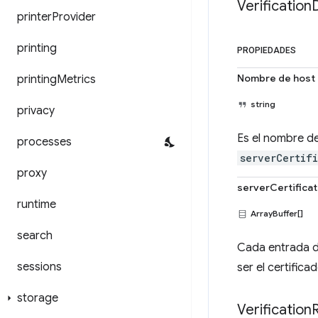
Verification
printer
Provider
printing
PROPIEDADES
Nombre de host
printing
Metrics
string
privacy
Es el nombre de 
processes
serverCertif
proxy
serverCertifica
runtime
ArrayBuffer[]
search
Cada entrada de
sessions
ser el certifica
storage
Verification