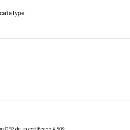
icate
Type
ión DER de un certificado X.509.