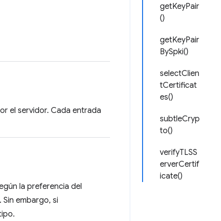
getKeyPair
()
getKeyPair
BySpki()
selectClien
tCertificat
es()
or el servidor. Cada entrada
subtleCryp
to()
verifyTLSS
erverCertif
icate()
egún la preferencia del
. Sin embargo, si
tipo.