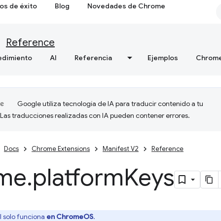
os de éxito
Blog
Novedades de Chrome
Reference
edimiento
AI
Referencia
Ejemplos
Chrome
Google utiliza tecnología de IA para traducir contenido a tu
 Las traducciones realizadas con IA pueden contener errores.
Docs
Chrome Extensions
Manifest V2
Reference
me
.
platform
Keys
I solo funciona
en ChromeOS
.