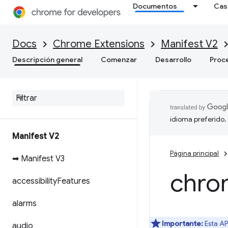
Documentos
Cas
Docs
Chrome Extensions
Manifest V2
Descripción general
Comenzar
Desarrollo
Proc
idioma preferido.
Manifest V2
Página principal
➡ Manifest V3
chro
accessibility
Features
alarms
Importante:
Esta AP
audio