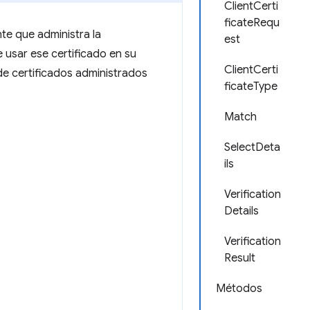
ClientCerti
ficateRequ
nte que administra la
est
e usar ese certificado en su
ClientCerti
de certificados administrados
ficateType
Match
SelectDeta
ils
Verification
Details
Verification
Result
Métodos