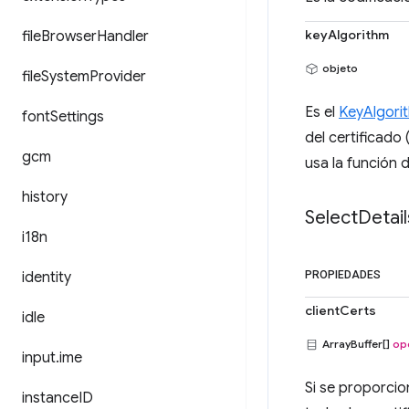
keyAlgorithm
file
Browser
Handler
objeto
file
System
Provider
Es el
KeyAlgori
font
Settings
del certificado 
gcm
usa la función 
history
Select
Detail
i18n
identity
PROPIEDADES
clientCerts
idle
ArrayBuffer[]
op
input
.
ime
Si se proporci
instance
ID