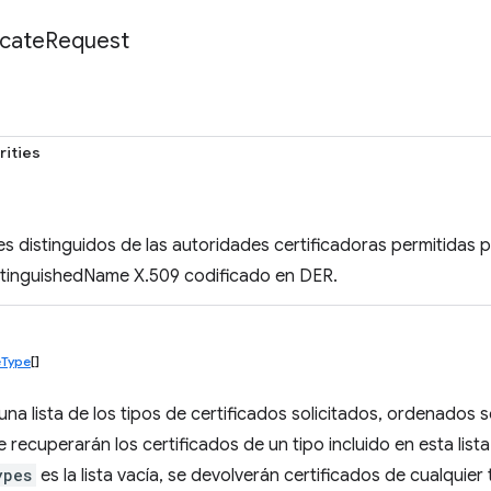
icate
Request
rities
s distinguidos de las autoridades certificadoras permitidas p
stinguishedName X.509 codificado en DER.
eType
[]
na lista de los tipos de certificados solicitados, ordenados s
e recuperarán los certificados de un tipo incluido en esta lista
ypes
es la lista vacía, se devolverán certificados de cualquier 