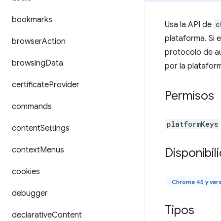
bookmarks
Usa la API de
c
plataforma. Si 
browser
Action
protocolo de au
browsing
Data
por la platafo
certificate
Provider
Permisos
commands
platformKeys
content
Settings
context
Menus
Disponibil
cookies
Chrome 45 y ver
debugger
Tipos
declarative
Content