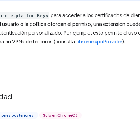
hrome.platformKeys
para acceder a los certificados de clie
el usuario o la política otorgan el permiso, una extensión pued
tenticación personalizado. Por ejemplo, esto permite el uso 
rma en VPNs de terceros (consulta
chrome.vpnProvider
).
idad
siones posteriores
Solo en ChromeOS