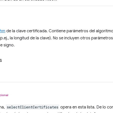
thm
de la clave certificada. Contiene parámetros del algoritmo
(p.ej., la longitud de la clave). No se incluyen otros parámetr
de signo.
s
cional
ona,
selectClientCertificates
opera en esta lista. De lo con