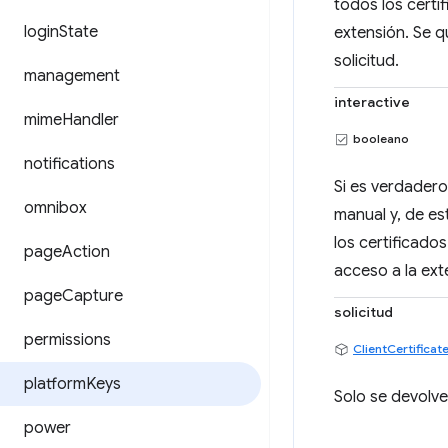
todos los certi
login
State
extensión. Se q
solicitud.
management
interactive
mime
Handler
booleano
notifications
Si es verdadero,
omnibox
manual y, de es
los certificados
page
Action
acceso a la ex
page
Capture
solicitud
permissions
ClientCertifica
platform
Keys
Solo se devolve
power