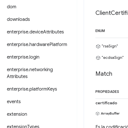
dom
Client
Certif
downloads
ENUM
enterprise
.
device
Attributes
enterprise
.
hardware
Platform
"rsaSign"
enterprise
.
login
"ecdsaSign"
enterprise
.
networking
Match
Attributes
enterprise
.
platform
Keys
PROPIEDADES
events
certificado
ArrayBuffer
extension
extension
Types
Es la codificac