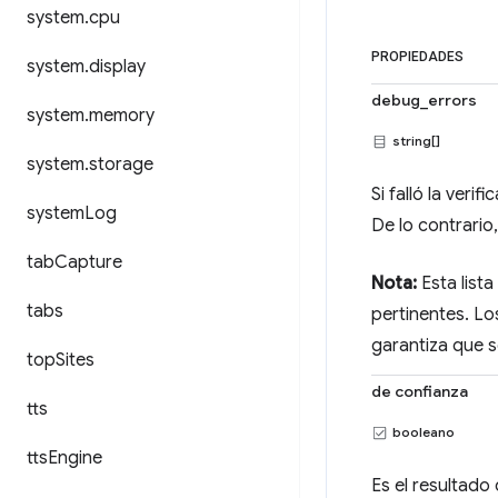
system
.
cpu
PROPIEDADES
system
.
display
debug_errors
system
.
memory
string[]
system
.
storage
Si falló la ver
system
Log
De lo contrario,
tab
Capture
Nota:
Esta list
tabs
pertinentes. Lo
garantiza que s
top
Sites
de confianza
tts
booleano
tts
Engine
Es el resultado