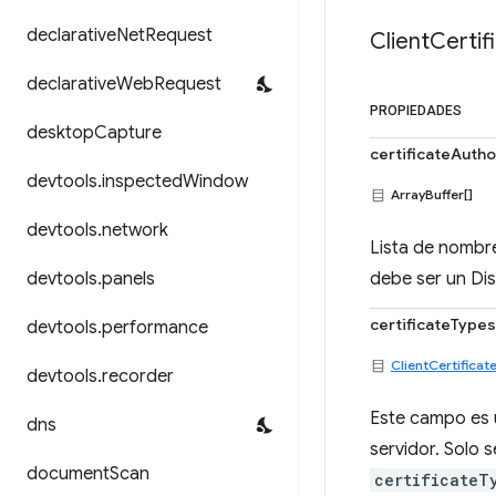
declarative
Net
Request
Client
Certif
declarative
Web
Request
PROPIEDADES
desktop
Capture
certificateAutho
devtools
.
inspected
Window
ArrayBuffer[]
devtools
.
network
Lista de nombre
devtools
.
panels
debe ser un Di
certificateTypes
devtools
.
performance
ClientCertificat
devtools
.
recorder
Este campo es u
dns
servidor. Solo s
document
Scan
certificateT