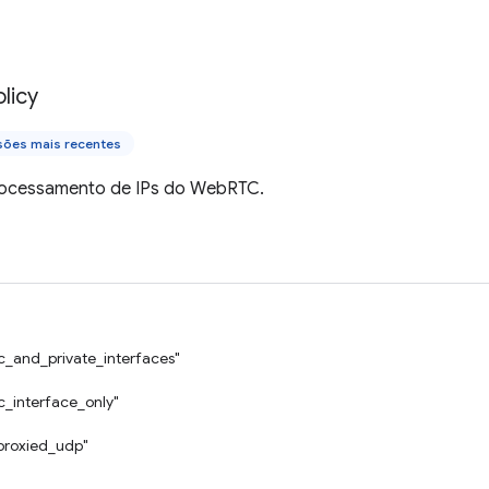
licy
sões mais recentes
processamento de IPs do WebRTC.
ic_and_private_interfaces"
c_interface_only"
proxied_udp"