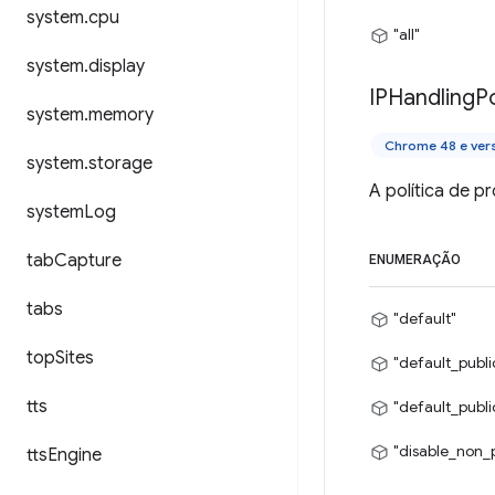
system
.
cpu
"all"
system
.
display
IPHandling
Po
system
.
memory
Chrome 48 e ver
system
.
storage
A política de 
system
Log
tab
Capture
ENUMERAÇÃO
tabs
"default"
top
Sites
"default_publ
tts
"default_publi
"disable_non_
tts
Engine