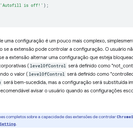
'Autofill is off!'
);
de uma configuração é um pouco mais complexo, simplesmen
eiro se a extensão pode controlar a configuração. O usuário
se a extensão alternar uma configuração que esteja bloquead
corporativas (
levelOfControl
será definido como "not_contr
ando o valor (
levelOfControl
será definido como "controlle
)
será bem-sucedida, mas a configuração será substituída 
 recomendável avisar o usuário quando as configurações esco
es completos sobre a capacidade das extensões de controlar
Chrome
.
Setting