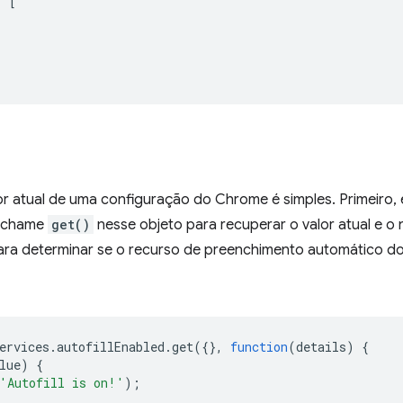
:
[
lor atual de uma configuração do Chrome é simples. Primeiro
e chame
get()
nesse objeto para recuperar o valor atual e o 
ara determinar se o recurso de preenchimento automático d
ervices
.
autofillEnabled
.
get
({},
function
(
details
)
{
lue
)
{
'Autofill is on!'
);