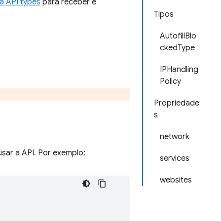
a API types
para receber e
Tipos
AutofillBlo
ckedType
IPHandling
Policy
Propriedade
s
network
sar a API. Por exemplo:
services
websites