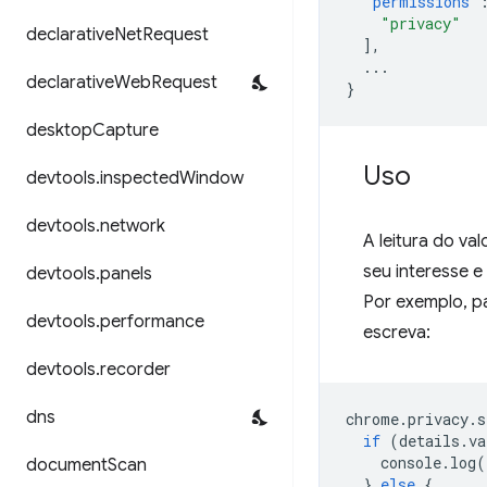
"permissions"
"privacy"
declarative
Net
Request
],
...
declarative
Web
Request
}
desktop
Capture
Uso
devtools
.
inspected
Window
devtools
.
network
A leitura do va
seu interesse 
devtools
.
panels
Por exemplo, p
devtools
.
performance
escreva:
devtools
.
recorder
dns
chrome
.
privacy
.
s
if
(
details
.
va
console
.
log
(
document
Scan
}
else
{