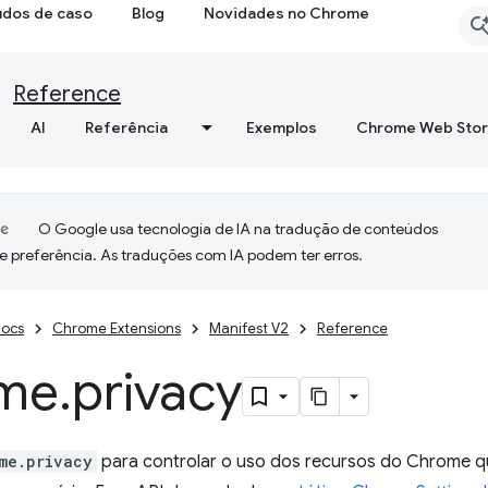
udos de caso
Blog
Novidades no Chrome
Reference
AI
Referência
Exemplos
Chrome Web Sto
O Google usa tecnologia de IA na tradução de conteúdos
e preferência. As traduções com IA podem ter erros.
ocs
Chrome Extensions
Manifest V2
Reference
me
.
privacy
me.privacy
para controlar o uso dos recursos do Chrome q