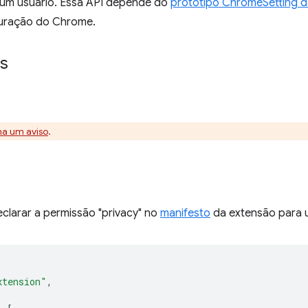
 um usuário. Essa API depende do
protótipo ChromeSetting d
iguração do Chrome.
s
na um aviso
.
clarar a permissão "privacy" no
manifesto
da extensão para u
xtension"
,