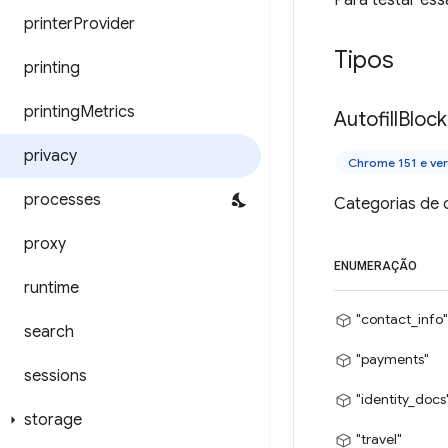
Para testar ess
printer
Provider
Tipos
printing
printing
Metrics
Autofill
Bloc
privacy
Chrome 151 e ve
processes
Categorias de 
proxy
ENUMERAÇÃO
runtime
"contact_info"
search
"payments"
sessions
"identity_docs
storage
"travel"