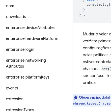
console
.
log
(
dom
}
});
downloads
enterprise
.
device
Attributes
Mudar o valor 
enterprise
.
hardware
Platform
verificar prim
configurações 
enterprise
.
login
pelas políticas 
enterprise
.
networking
estiver control
Attributes
chamada
set(
ser confuso, é
enterprise
.
platform
Keys
prática.
events
Observação:
detalh
extension
chrome.types.Chrome
extension
Types