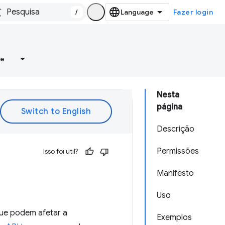
/
Fazer login
re
Nesta
página
Descrição
Permissões
Isso foi útil?
Manifesto
Uso
ue podem afetar a
Exemplos