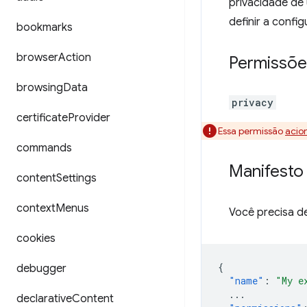
privacidade de
definir a conf
bookmarks
browser
Action
Permissõe
browsing
Data
privacy
certificate
Provider
Essa permissão
acio
commands
Manifesto
content
Settings
context
Menus
Você precisa de
cookies
{
debugger
"name"
:
"My e
...
declarative
Content