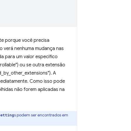
te porque você precisa
 não verá nenhuma mudança nas
a para um valor específico
ollable") ou se outra extensão
d_by_other_extensions"). A
imediatamente. Como isso pode
lhidas não forem aplicadas na
s podem ser encontrados em
Setting