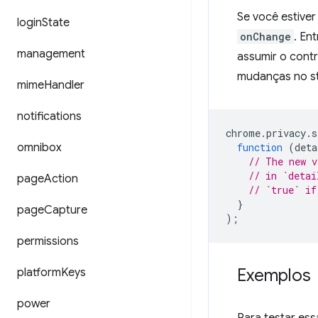
Se você estive
login
State
onChange
. En
management
assumir o contr
mudanças no st
mime
Handler
notifications
chrome
.
privacy
.
s
omnibox
function
(
deta
// The new v
// in `detai
page
Action
// `true` if
}
page
Capture
);
permissions
Exemplos
platform
Keys
power