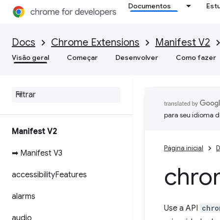
Documentos
Est
Docs
Chrome Extensions
Manifest V2
Visão geral
Começar
Desenvolver
Como fazer
para seu idioma d
Manifest V2
Página inicial
D
➡ Manifest V3
chro
accessibility
Features
alarms
Use a API
chro
audio