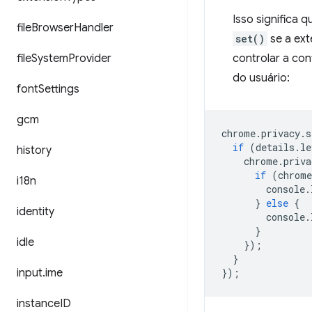
Isso significa 
file
Browser
Handler
set()
se a ext
file
System
Provider
controlar a con
do usuário:
font
Settings
gcm
chrome
.
privacy
.
s
if
(
details
.
le
history
chrome
.
priva
if
(
chrome
i18n
console
.
}
else
{
identity
console
.
}
idle
});
}
input
.
ime
});
instance
ID