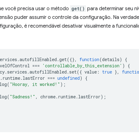
que você precisa usar o método
get()
para determinar seu ní
ensão puder assumir o controle da configuração. Na verdade
figuração, é recomendável desativar visualmente a funcional
ervices
.
autofillEnabled
.
get
({},
function
(
details
)
{
velOfControl
===
'controllable_by_this_extension'
)
{
cy
.
services
.
autofillEnabled
.
set
({
value
:
true
},
functi
.
runtime
.
lastError
===
undefined
)
{
log
(
"Hooray, it worked!"
);
log
(
"Sadness!"
,
chrome
.
runtime
.
lastError
);