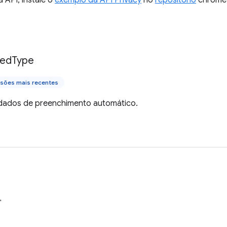
a API, instale o
exemplo da API Privacy
no
repositório
chrome-
ked
Type
rsões mais recentes
dados de preenchimento automático.
"