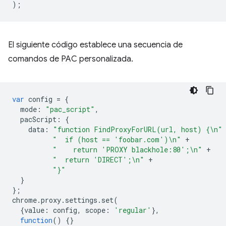
);
El siguiente código establece una secuencia de
comandos de PAC personalizada.
var
config
=
{
mode
:
"pac_script"
,
pacScript
:
{
data
:
"function FindProxyForURL(url, host) {\n"
"  if (host == 'foobar.com')\n"
+
"    return 'PROXY blackhole:80';\n"
+
"  return 'DIRECT';\n"
+
"}"
}
};
chrome
.
proxy
.
settings
.
set
(
{
value
:
config
,
scope
:
'regular'
},
function
()
{}