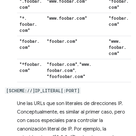
"
.
foobar
.
"www
.
foobar
.
com"
"foobar
.
com"
com"
"*
.
"www
.
foobar
.
com"
"foobar
.
foobar
.
com"
com"
"foobar
.
"foobar
.
com"
"www
.
com"
foobar
.
com"
"*foobar
.
"foobar
.
com"
"www
.
,
com"
foobar
.
com"
,
"foofoobar
.
com"
[SCHEME://]IP_LITERAL[:PORT]
Une las URLs que son literales de direcciones IP.
Conceptualmente, es similar al primer caso, pero
con casos especiales para controlar la
canonización literal de IP. Por ejemplo, la