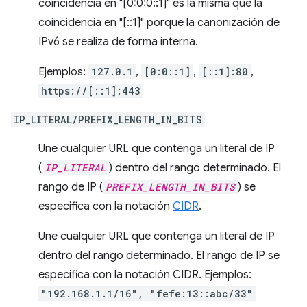
coincidencia en "[0:0:0::1]" es la misma que la
coincidencia en "[::1]" porque la canonización de
IPv6 se realiza de forma interna.
Ejemplos:
127.0.1
,
[0:0::1]
,
[::1]:80
,
https://[::1]:443
IP_LITERAL/PREFIX_LENGTH_IN_BITS
Une cualquier URL que contenga un literal de IP
(
IP_LITERAL
) dentro del rango determinado. El
rango de IP (
PREFIX_LENGTH_IN_BITS
) se
especifica con la notación
CIDR
.
Une cualquier URL que contenga un literal de IP
dentro del rango determinado. El rango de IP se
especifica con la notación CIDR. Ejemplos:
"192.168.1.1/16", "fefe:13::abc/33"