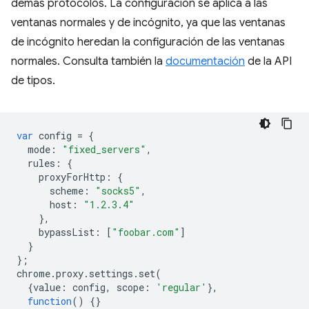
demás protocolos. La configuración se aplica a las
ventanas normales y de incógnito, ya que las ventanas
de incógnito heredan la configuración de las ventanas
normales. Consulta también la
documentación
de la API
de tipos.
var
config
=
{
mode
:
"fixed_servers"
,
rules
:
{
proxyForHttp
:
{
scheme
:
"socks5"
,
host
:
"1.2.3.4"
},
bypassList
:
[
"foobar.com"
]
}
};
chrome
.
proxy
.
settings
.
set
(
{
value
:
config
,
scope
:
'regular'
},
function
()
{}