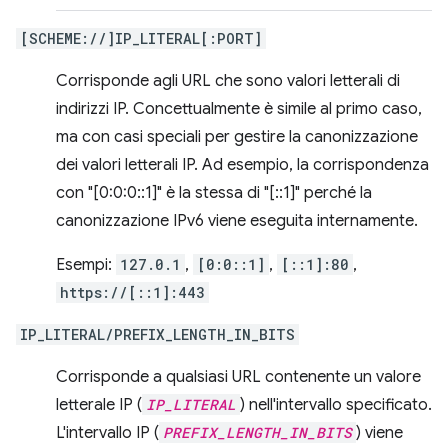
[SCHEME://]IP_LITERAL[:PORT]
Corrisponde agli URL che sono valori letterali di
indirizzi IP. Concettualmente è simile al primo caso,
ma con casi speciali per gestire la canonizzazione
dei valori letterali IP. Ad esempio, la corrispondenza
con "[0:0:0::1]" è la stessa di "[::1]" perché la
canonizzazione IPv6 viene eseguita internamente.
Esempi:
127.0.1
,
[0:0::1]
,
[::1]:80
,
https://[::1]:443
IP_LITERAL/PREFIX_LENGTH_IN_BITS
Corrisponde a qualsiasi URL contenente un valore
letterale IP (
IP_LITERAL
) nell'intervallo specificato.
L'intervallo IP (
PREFIX_LENGTH_IN_BITS
) viene