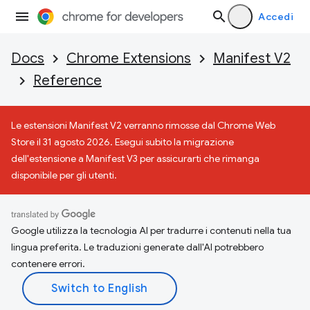
Accedi
Docs
Chrome Extensions
Manifest V2
Reference
Le estensioni Manifest V2 verranno rimosse dal Chrome Web
Store il 31 agosto 2026. Esegui subito la migrazione
dell'estensione a Manifest V3 per assicurarti che rimanga
disponibile per gli utenti.
Google utilizza la tecnologia AI per tradurre i contenuti nella tua
lingua preferita. Le traduzioni generate dall'AI potrebbero
contenere errori.