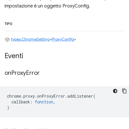
impostazione è un oggetto ProxyConfig.
TIPO
types.ChromeSetting
<
ProxyConfig
>
Eventi
on
Proxy
Error
chrome
.
proxy
.
onProxyError
.
addListener
(
callback
:
function
,
)