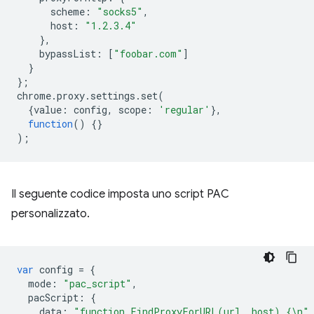
scheme
:
"socks5"
,
host
:
"1.2.3.4"
},
bypassList
:
[
"foobar.com"
]
}
};
chrome
.
proxy
.
settings
.
set
(
{
value
:
config
,
scope
:
'regular'
},
function
()
{}
);
Il seguente codice imposta uno script PAC
personalizzato.
var
config
=
{
mode
:
"pac_script"
,
pacScript
:
{
data
:
"function FindProxyForURL(url, host) {\n"