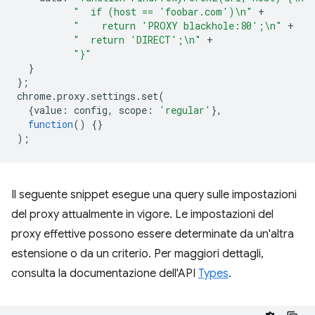
"  if (host == 'foobar.com')\n"
+
"    return 'PROXY blackhole:80';\n"
+
"  return 'DIRECT';\n"
+
"}"
}
};
chrome
.
proxy
.
settings
.
set
(
{
value
:
config
,
scope
:
'regular'
},
function
()
{}
);
Il seguente snippet esegue una query sulle impostazioni
del proxy attualmente in vigore. Le impostazioni del
proxy effettive possono essere determinate da un'altra
estensione o da un criterio. Per maggiori dettagli,
consulta la documentazione dell'API
Types
.