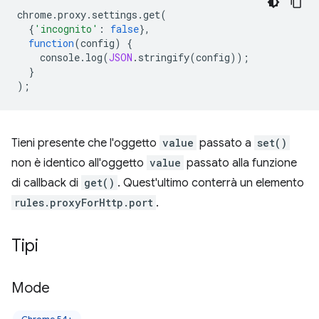
chrome
.
proxy
.
settings
.
get
(
{
'incognito'
:
false
},
function
(
config
)
{
console
.
log
(
JSON
.
stringify
(
config
));
}
);
Tieni presente che l'oggetto
value
passato a
set()
non è identico all'oggetto
value
passato alla funzione
di callback di
get()
. Quest'ultimo conterrà un elemento
rules.proxyForHttp.port
.
Tipi
Mode
Chrome 54+