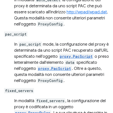
In modalità
la configurazione del
proxy è determinata da uno script PAC che può
essere scaricato all'indirizzo
http://wpad/wpad.dat
.
Questa modalità non consente ulteriori parametri
nell'oggetto
ProxyConfig
.
pac_script
In
pac_script
mode, la configurazione del proxy è
determinata da uno script PAC recuperato dall'URL
specificato nell'oggetto
proxy.PacScript
o preso
letteralmente dall'elemento
data
specificato
nell'oggetto
proxy.PacScript
. Oltre a questo,
questa modalità non consente ulteriori parametri
nell'oggetto
ProxyConfig
.
fixed_servers
In modalità
fixed_servers
, la configurazione del
proxy è codificata in un oggetto
proxy.ProxyRules