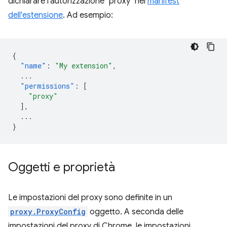
dichiarare l'autorizzazione "proxy" nel
manifest
dell'estensione
. Ad esempio:
{
"name"
:
"My extension"
,
...
"permissions"
:
[
"proxy"
],
...
}
Oggetti e proprietà
Le impostazioni del proxy sono definite in un
proxy.ProxyConfig
oggetto. A seconda delle
impostazioni del proxy di Chrome, le impostazioni