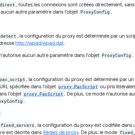
direct
, toutes les connexions sont créées directement, sa
e aucun autre paramètre dans l'objet
ProxyConfig
.
_detect
, la configuration du proxy est déterminée par un scr
adresse
http://wpad/wpad.dat
.
'autorise aucun autre paramètre dans l'objet
ProxyConfig
.
pac_script
, la configuration du proxy est déterminée par un
l'URL spécifiée dans l'objet
proxy.PacScript
ou pris littérale
ans l'objet
proxy.PacScript
. De plus, ce mode n'autorise a
oxyConfig
.
s
fixed_servers
, la configuration du proxy est codifiée dans
ure est décrite dans
Règles de proxy
. De plus, le mode
fixed