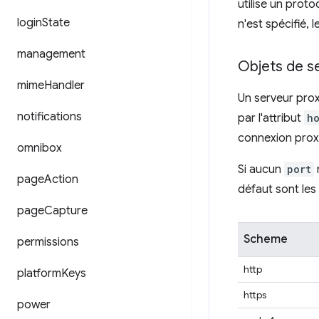
utilise un prot
login
State
n'est spécifié, 
management
Objets de s
mime
Handler
Un serveur prox
notifications
par l'attribut
ho
connexion proxy
omnibox
Si aucun
port
page
Action
défaut sont les 
page
Capture
Scheme
permissions
http
platform
Keys
https
power