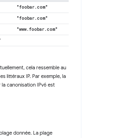
"foobar
.
com"
"foobar
.
com"
"www
.
foobar
.
com"
"
ptuellement, cela ressemble au
s littéraux IP. Par exemple, la
r la canonisation IPv6 est
 plage donnée. La plage