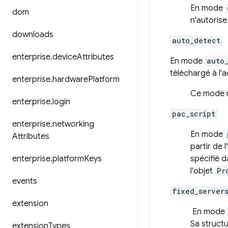
En mode
dom
n'autoris
downloads
auto_detect
enterprise
.
device
Attributes
En mode
auto
téléchargé à l'
enterprise
.
hardware
Platform
Ce mode n
enterprise
.
login
pac_script
enterprise
.
networking
En mode
Attributes
partir de 
enterprise
.
platform
Keys
spécifié d
l'objet
Pr
events
fixed_server
extension
En mode
Sa struct
extension
Types