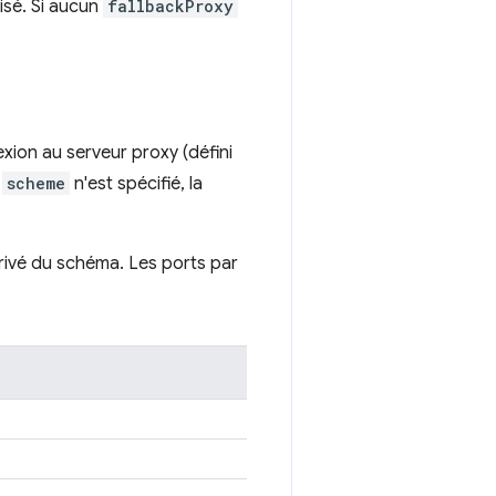
lisé. Si aucun
fallbackProxy
exion au serveur proxy (défini
n
scheme
n'est spécifié, la
érivé du schéma. Les ports par