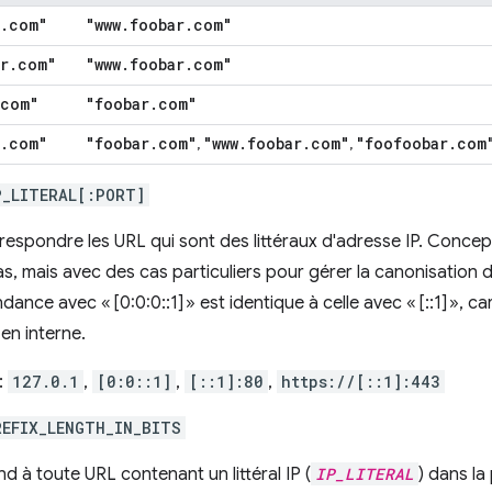
.
com"
"www
.
foobar
.
com"
r
.
com"
"www
.
foobar
.
com"
com"
"foobar
.
com"
.
com"
"foobar
.
com"
"www
.
foobar
.
com"
"foofoobar
.
com
,
,
P_LITERAL[:PORT]
respondre les URL qui sont des littéraux d'adresse IP. Conce
s, mais avec des cas particuliers pour gérer la canonisation de
ance avec « [0:0:0::1] » est identique à celle avec « [::1] », ca
en interne.
:
127.0.1
,
[0:0::1]
,
[::1]:80
,
https://[::1]:443
REFIX_LENGTH_IN_BITS
 à toute URL contenant un littéral IP (
IP_LITERAL
) dans la