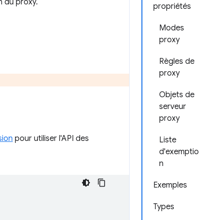
n du proxy.
propriétés
Modes
proxy
Règles de
proxy
Objets de
serveur
proxy
sion
pour utiliser l'API des
Liste
d'exemptio
n
Exemples
Types