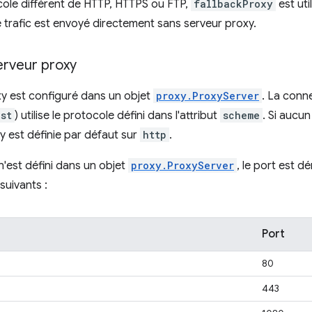
ocole différent de HTTP, HTTPS ou FTP,
fallbackProxy
est uti
le trafic est envoyé directement sans serveur proxy.
erveur proxy
y est configuré dans un objet
proxy.ProxyServer
. La conn
st
) utilise le protocole défini dans l'attribut
scheme
. Si aucu
 est définie par défaut sur
http
.
n'est défini dans un objet
proxy.ProxyServer
, le port est d
suivants :
Port
80
443