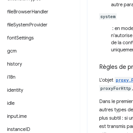
autre par
file
Browser
Handler
system
file
System
Provider
: en mod
n'autoris
font
Settings
de la con
uniquemen
gcm
history
Règles de p
i18n
L'objet
proxy.
proxyForHttp
identity
Dans le premier 
idle
autres types de
input
.
ime
plus subtil : s
est transmis par
instance
ID