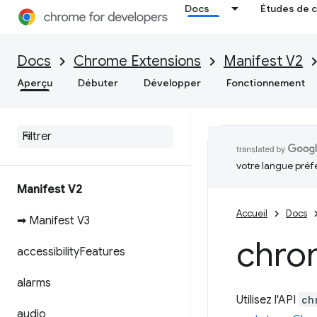
Docs
Études de 
Docs
Chrome Extensions
Manifest V2
Aperçu
Débuter
Développer
Fonctionnement
votre langue préf
Manifest V2
Accueil
Docs
➡ Manifest V3
chro
accessibility
Features
alarms
Utilisez l'API
ch
audio