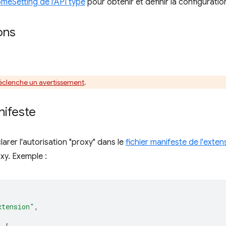
meSetting de l'API type
pour obtenir et définir la configuratio
ons
éclenche un avertissement
.
nifeste
arer l'autorisation "proxy" dans le
fichier manifeste de l'exten
xy. Exemple :
xtension"
,