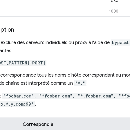
1080
1080
mption
d'exclure des serveurs individuels du proxy à l'aide de
bypassL
antes :
OST_PATTERN[:PORT]
 correspondance tous les noms d'hôte correspondant au mo
de chaîne est interprété comme un
"*."
.
:
"foobar.com", "*foobar.com", "*.foobar.com", "*fo
/x.*.y.com:99"
.
Correspond à