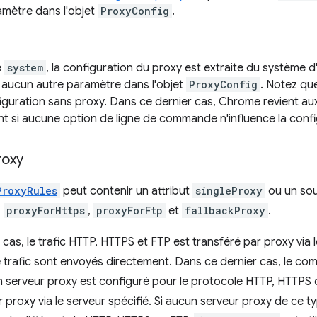
amètre dans l'objet
ProxyConfig
.
e
system
, la configuration du proxy est extraite du système 
e aucun autre paramètre dans l'objet
ProxyConfig
. Notez qu
figuration sans proxy. Dans ce dernier cas, Chrome revient a
t si aucune option de ligne de commande n'influence la confi
roxy
ProxyRules
peut contenir un attribut
singleProxy
ou un so
,
proxyForHttps
,
proxyForFtp
et
fallbackProxy
.
cas, le trafic HTTP, HTTPS et FTP est transféré par proxy via 
 trafic sont envoyés directement. Dans ce dernier cas, le c
i un serveur proxy est configuré pour le protocole HTTP, HTTPS 
 proxy via le serveur spécifié. Si aucun serveur proxy de ce type