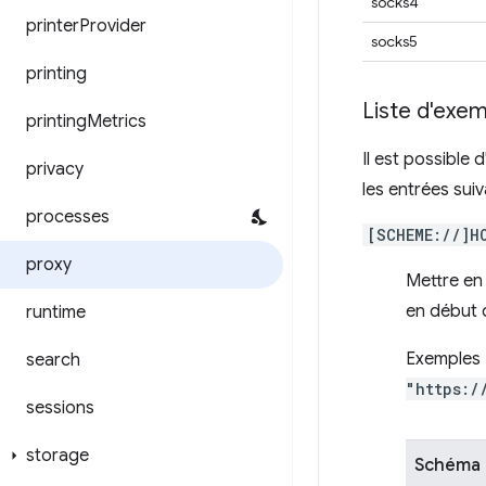
socks4
printer
Provider
socks5
printing
Liste d'exe
printing
Metrics
Il est possible 
privacy
les entrées suiv
processes
[SCHEME://]H
proxy
Mettre en
en début 
runtime
Exemples 
search
"https:/
sessions
storage
Schéma