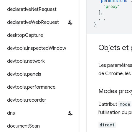
"permissions"
"proxy"
declarative
Net
Request
],
...
declarative
Web
Request
}
desktop
Capture
Objets et 
devtools
.
inspected
Window
devtools
.
network
Les paramètres
de Chrome, les
devtools
.
panels
devtools
.
performance
Modes prox
devtools
.
recorder
L'attribut
mode
l'utilisation du 
dns
direct
document
Scan