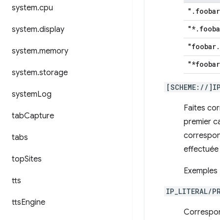
system
.
cpu
"
.
foobar
"*
.
fooba
system
.
display
"foobar
.
system
.
memory
"*foobar
system
.
storage
[SCHEME://]I
system
Log
Faites cor
tab
Capture
premier ca
correspond
tabs
effectuée 
top
Sites
Exemples 
tts
IP_LITERAL/P
tts
Engine
Correspond