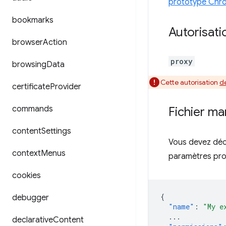
prototype Chro
bookmarks
Autorisati
browser
Action
proxy
browsing
Data
Cette autorisation
d
certificate
Provider
commands
Fichier ma
content
Settings
Vous devez décl
context
Menus
paramètres pro
cookies
{
debugger
"name"
:
"My e
...
declarative
Content