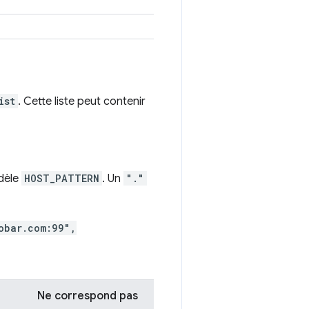
ist
. Cette liste peut contenir
dèle
HOST_PATTERN
. Un
"."
obar.com:99",
Ne correspond pas