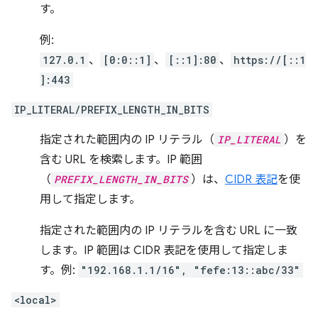
す。
例:
127.0.1
、
[0:0::1]
、
[::1]:80
、
https://[::1
]:443
IP_LITERAL/PREFIX_LENGTH_IN_BITS
指定された範囲内の IP リテラル（
IP_LITERAL
）を
含む URL を検索します。IP 範囲
（
PREFIX_LENGTH_IN_BITS
）は、
CIDR 表記
を使
用して指定します。
指定された範囲内の IP リテラルを含む URL に一致
します。IP 範囲は CIDR 表記を使用して指定しま
す。例:
"192.168.1.1/16", "fefe:13::abc/33"
<local>