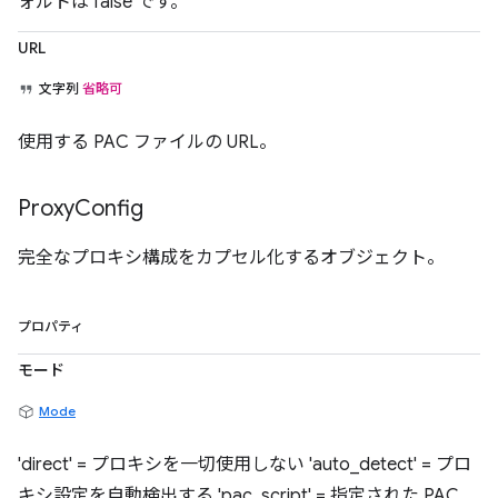
ォルトは false です。
URL
文字列
省略可
使用する PAC ファイルの URL。
Proxy
Config
完全なプロキシ構成をカプセル化するオブジェクト。
プロパティ
モード
Mode
'direct' = プロキシを一切使用しない 'auto_detect' = プロ
キシ設定を自動検出する 'pac_script' = 指定された PAC