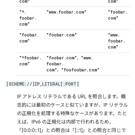
com"
com"
"*
.
"www
.
foobar
.
com"
"foobar
.
foobar
.
com"
com"
"foobar
.
"foobar
.
com"
"www
.
com"
foobar
.
com"
"*foobar
.
"foobar
.
com"
"www
.
、
com"
foobar
.
com"
"foofoobar
.
com"
、
[SCHEME://]IP_LITERAL[:PORT]
IP アドレス リテラルである URL を照合します。概
念的には最初のケースと似ていますが、IP リテラル
の正規化を処理する特殊なケースがあります。たと
えば、IPv6 の正規化は内部で行われるため、
「[0:0:0::1]」との照合は「[::1]」との照合と同じで