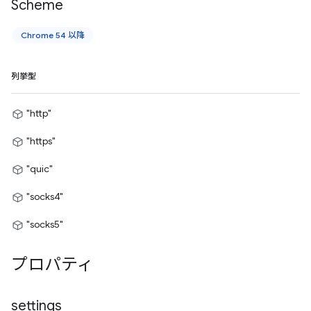
Scheme
Chrome 54 以降
列挙型
"http"
"https"
"quic"
"socks4"
"socks5"
プロパティ
settings