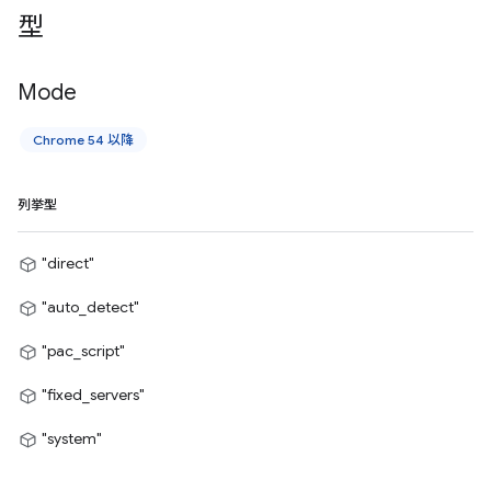
型
Mode
Chrome 54 以降
列挙型
"direct"
"auto_detect"
"pac_script"
"fixed_servers"
"system"