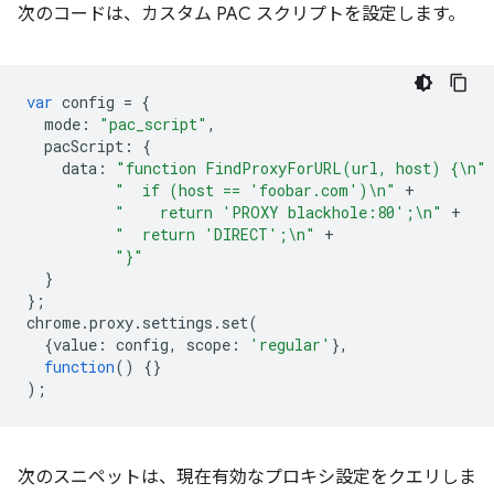
次のコードは、カスタム PAC スクリプトを設定します。
var
config
=
{
mode
:
"pac_script"
,
pacScript
:
{
data
:
"function FindProxyForURL(url, host) {\n"
"  if (host == 'foobar.com')\n"
+
"    return 'PROXY blackhole:80';\n"
+
"  return 'DIRECT';\n"
+
"}"
}
};
chrome
.
proxy
.
settings
.
set
(
{
value
:
config
,
scope
:
'regular'
},
function
()
{}
);
次のスニペットは、現在有効なプロキシ設定をクエリしま