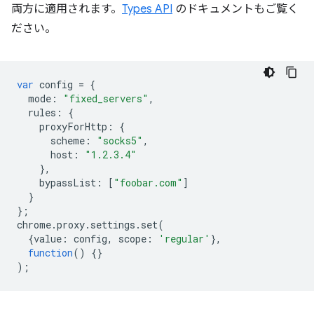
両方に適用されます。
Types API
のドキュメントもご覧く
ださい。
var
config
=
{
mode
:
"fixed_servers"
,
rules
:
{
proxyForHttp
:
{
scheme
:
"socks5"
,
host
:
"1.2.3.4"
},
bypassList
:
[
"foobar.com"
]
}
};
chrome
.
proxy
.
settings
.
set
(
{
value
:
config
,
scope
:
'regular'
},
function
()
{}
);