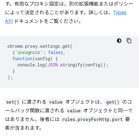
す。有効なプロキシ設定は、別の拡張機能またはポリシー
によって決定されることがあります。詳しくは、
Types
API
ドキュメントをご覧ください。
chrome
.
proxy
.
settings
.
get
(
{
'incognito'
:
false
},
function
(
config
)
{
console
.
log
(
JSON
.
stringify
(
config
));
}
);
set()
に渡される
value
オブジェクトは、
get()
のコ
ールバック関数に渡される
value
オブジェクトと同一で
はありません。後者には
rules.proxyForHttp.port
要
素が含まれます。