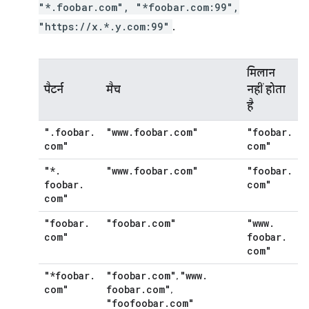
"*.foobar.com", "*foobar.com:99",
"https://x.*.y.com:99"
.
मिलान
पैटर्न
मैच
नहीं होता
है
"
.
foobar
.
"www
.
foobar
.
com"
"foobar
.
com"
com"
"*
.
"www
.
foobar
.
com"
"foobar
.
foobar
.
com"
com"
"foobar
.
"foobar
.
com"
"www
.
com"
foobar
.
com"
"*foobar
.
"foobar
.
com"
"www
.
,
com"
foobar
.
com"
,
"foofoobar
.
com"