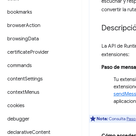
escuchar y resp
convertir la ru
bookmarks
browser
Action
Descripci
browsing
Data
La API de Runt
certificate
Provider
extensiones:
commands
Paso de mensa
content
Settings
Tu extens
extension
context
Menus
sendMess
aplicacion
cookies
debugger
Nota:
Consulta
Paso
declarative
Content