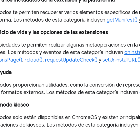
 los metadatos de la extensión y la plataforma
odos te permiten recuperar varios elementos específicos de
aforma. Los métodos de esta categoría incluyen
getManifest()
iclo de vida y las opciones de las extensiones
piedades te permiten realizar algunas metaoperaciones en la 
es. Los métodos y eventos de esta categoría incluyen
onInst
onsPage()
,
reload()
,
requestUpdateCheck()
y
setUninstallURL(
ayuda
odos proporcionan utilidades, como la conversión de repres
a formatos externos. Los métodos de esta categoría incluyen
 modo kiosco
odos solo están disponibles en ChromeOS y existen principal
aciones de kioscos. Los métodos de esta categoría incluyen