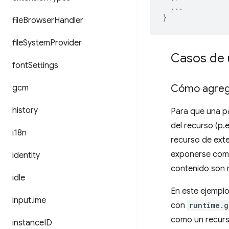
...
}
file
Browser
Handler
file
System
Provider
Casos de 
font
Settings
Cómo agrega
gcm
history
Para que una p
del recurso (p.e
i18n
recurso de exte
exponerse co
identity
contenido son r
idle
En este ejemplo
input
.
ime
con
runtime.g
como un recurso
instance
ID