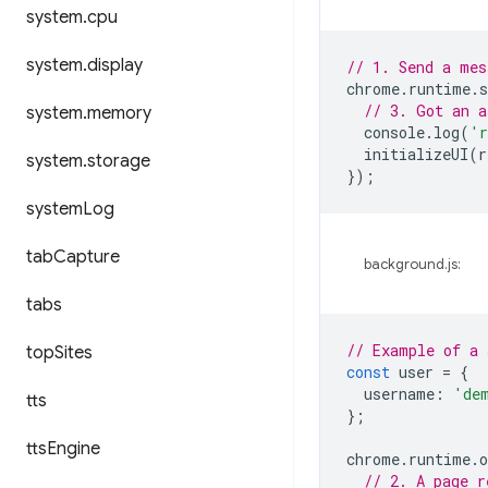
system
.
cpu
system
.
display
// 1. Send a mes
chrome
.
runtime
.
s
// 3. Got an a
system
.
memory
console
.
log
(
'r
initializeUI
(
r
system
.
storage
});
system
Log
tab
Capture
background.js:
tabs
// Example of a 
top
Sites
const
user
=
{
username
:
'de
tts
};
tts
Engine
chrome
.
runtime
.
o
// 2. A page r