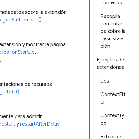
contenido
 metadatos sobre la extensión
Recopila
y
getPlatformInfo()
.
comentari
os sobre la
desinstala
extensión y mostrar la página
ción
alled
,
onStartup
,
)
.
Ejemplos de
extensiones
Tipos
entaciones de recursos
getURL()
.
ContextFilt
er
ContextTy
mente para admitir
pe
restart
y
restartAfterDelay
.
Extension