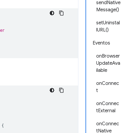
sendNative
Message()
setUninstal
lURL()
er
Eventos
onBrowser
UpdateAva
ilable
onConnec
t
onConnec
tExternal
onConnec
{
tNative