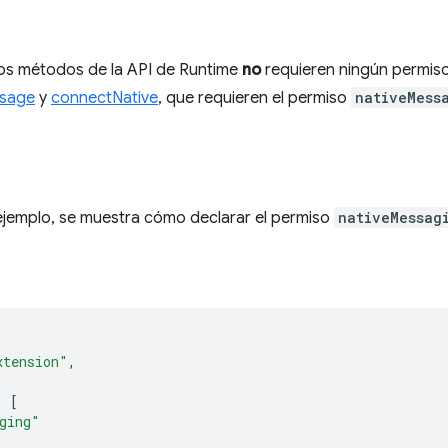
los métodos de la API de Runtime
no
requieren ningún permis
sage
y
connectNative
, que requieren el permiso
nativeMess
o
 ejemplo, se muestra cómo declarar el permiso
nativeMessag
xtension"
,
:
[
ging"