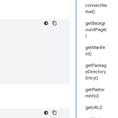
connectNa
tive()
getBackgr
oundPage(
)
getManife
st()
getPackag
eDirectory
Entry()
getPlatfor
mInfo()
getURL()