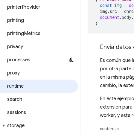
const
img
=
do
printer
Provider
img
.
src
=
chro
document
.
body
.
printing
}
printing
Metrics
Envía datos
privacy
processes
Es común que l
por otra parte 
proxy
en la misma pág
cambio, la exte
runtime
En este ejemplo
search
extensión para 
sessions
worker, y este 
storage
content.js: