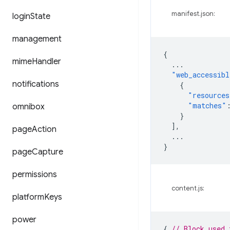
manifest.json:
login
State
management
{
mime
Handler
...
"web_accessibl
notifications
{
"resources
"matches"
omnibox
}
],
page
Action
...
}
page
Capture
permissions
content.js:
platform
Keys
power
{
// Block used 