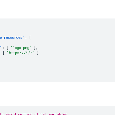
e_resources"
:
[
"
:
[
"logo.png"
],
:
[
"https://*/*"
]
to avoid setting global variables