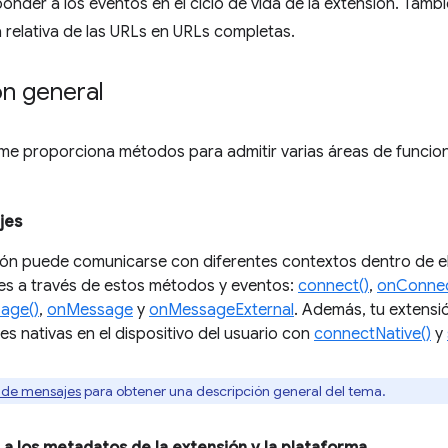
onder a los eventos en el ciclo de vida de la extensión. Tamb
ta relativa de las URLs en URLs completas.
ón general
ime proporciona métodos para admitir varias áreas de funcio
jes
ión puede comunicarse con diferentes contextos dentro de el
es a través de estos métodos y eventos:
connect()
,
onConne
age()
,
onMessage
y
onMessageExternal
. Además, tu extensi
es nativas en el dispositivo del usuario con
connectNative()
y
 de mensajes
para obtener una descripción general del tema.