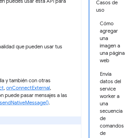
ién puedes usar esta API para
Casos de
uso
Cómo
agregar
una
imagen a
nalidad que pueden usar tus
una página
web
Envía
la y también con otras
datos del
ct
,
onConnectExternal
,
service
ón puede pasar mensajes a las
worker a
sendNativeMessage()
.
una
secuencia
de
comandos
de