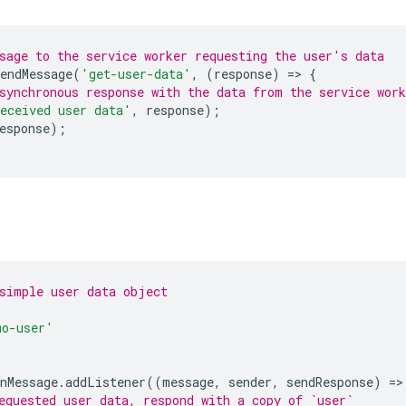
sage to the service worker requesting the user's data
endMessage
(
'get-user-data'
,
(
response
)
=
>
{
synchronous response with the data from the service work
eceived user data'
,
response
);
esponse
);
simple user data object
mo-user'
nMessage
.
addListener
((
message
,
sender
,
sendResponse
)
=
>
equested user data, respond with a copy of `user`