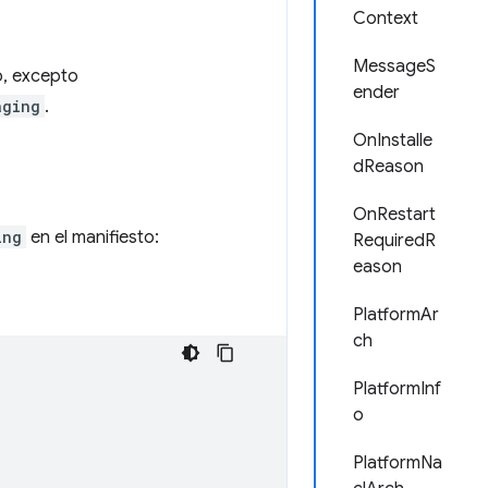
Context
MessageS
o, excepto
ender
aging
.
OnInstalle
dReason
OnRestart
ing
en el manifiesto:
RequiredR
eason
PlatformAr
ch
PlatformInf
o
PlatformNa