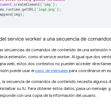
cument
.
createElement
(
'img'
);
me
.
runtime
.
getURL
(
'logo.png'
);
append
(
img
);
 del service worker a una secuencia de comando
as secuencias de comandos de contenido de una extensión n
de la extensión, como el service worker. Al igual que dos ven
ina web, estos dos contextos no pueden acceder directamente
nsión puede usar el
paso de mensajes
para coordinarse en es
, la secuencia de comandos de contenido necesita algunos da
inicializar su IU. Para obtener estos datos, pasa un mensaje
g
responde con una copia de la información del usuario.