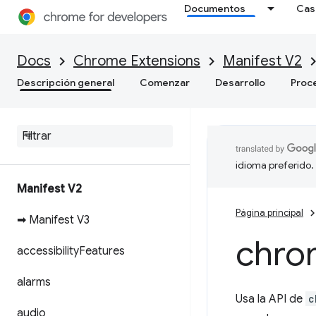
Documentos
Cas
Docs
Chrome Extensions
Manifest V2
Descripción general
Comenzar
Desarrollo
Proc
idioma preferido.
Manifest V2
Página principal
➡ Manifest V3
chro
accessibility
Features
alarms
Usa la API de
c
audio