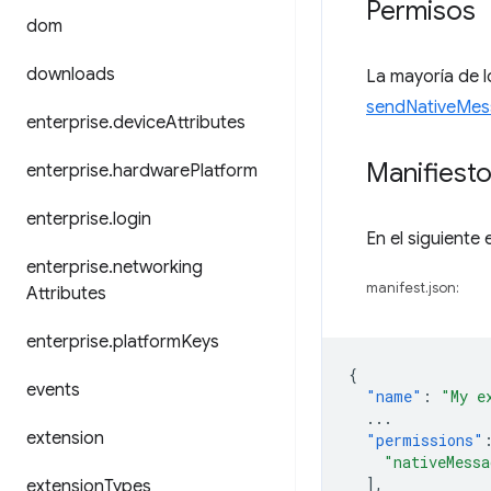
Permisos
dom
downloads
La mayoría de 
sendNativeMes
enterprise
.
device
Attributes
Manifiest
enterprise
.
hardware
Platform
enterprise
.
login
En el siguiente
enterprise
.
networking
manifest.json:
Attributes
enterprise
.
platform
Keys
{
events
"name"
:
"My e
...
extension
"permissions"
"nativeMessa
],
extension
Types