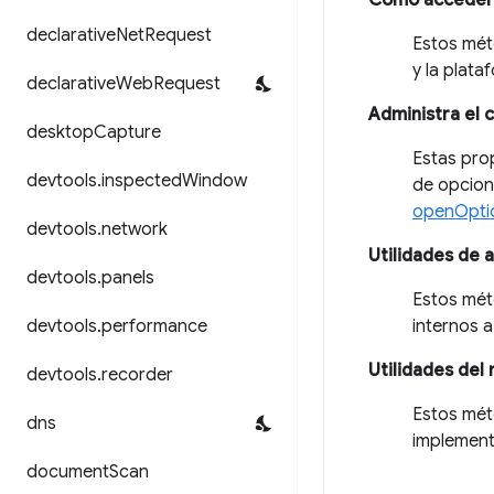
Cómo acceder a
declarative
Net
Request
Estos mét
y la plat
declarative
Web
Request
Administra el c
desktop
Capture
Estas pro
devtools
.
inspected
Window
de opcion
openOpti
devtools
.
network
Utilidades de 
devtools
.
panels
Estos mét
devtools
.
performance
internos 
Utilidades del
devtools
.
recorder
Estos mét
dns
implement
document
Scan