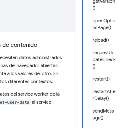
getVersion
()
openOptio
nsPage()
reload()
s de contenido
requestUp
ecesiten datos administrados
dateCheck
tanas del navegador abiertas
()
 a los valores del otro. En
restart()
tos diferentes contextos.
restartAfte
tos del service worker de la
rDelay()
et-user-data
al service
sendMess
age()