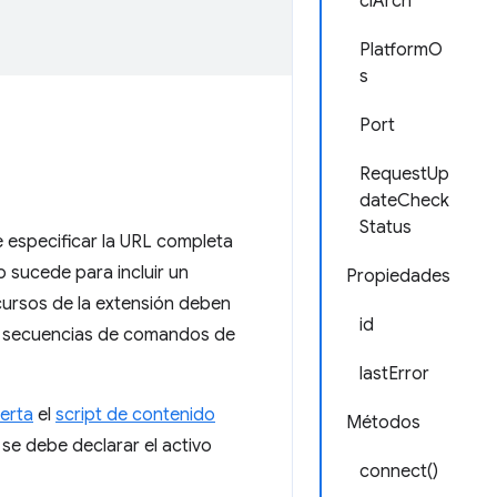
clArch
PlatformO
s
Port
RequestUp
dateCheck
Status
 especificar la URL completa
o sucede para incluir un
Propiedades
cursos de la extensión deben
id
as secuencias de comandos de
lastError
serta
el
script de contenido
Métodos
se debe declarar el activo
connect()