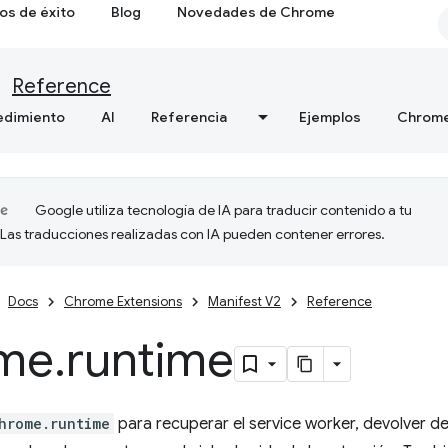
os de éxito
Blog
Novedades de Chrome
Reference
edimiento
AI
Referencia
Ejemplos
Chrome
Google utiliza tecnología de IA para traducir contenido a tu
 Las traducciones realizadas con IA pueden contener errores.
Docs
Chrome Extensions
Manifest V2
Reference
me
.
runtime
hrome.runtime
para recuperar el service worker, devolver det