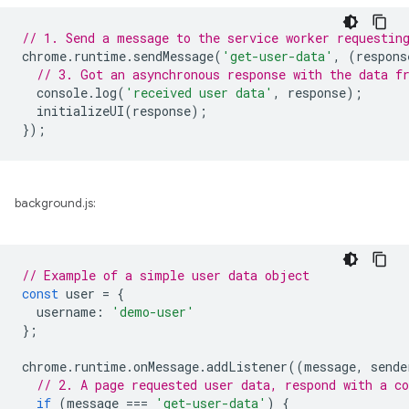
// 1. Send a message to the service worker requestin
chrome
.
runtime
.
sendMessage
(
'get-user-data'
,
(
respons
// 3. Got an asynchronous response with the data f
console
.
log
(
'received user data'
,
response
);
initializeUI
(
response
);
});
background.js:
// Example of a simple user data object
const
user
=
{
username
:
'demo-user'
};
chrome
.
runtime
.
onMessage
.
addListener
((
message
,
sende
// 2. A page requested user data, respond with a co
if
(
message
===
'get-user-data'
)
{