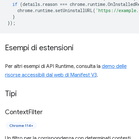
if
(
details
.
reason
===
chrome
.
runtime
.
OnInstalledR
chrome
.
runtime
.
setUninstallURL
(
'https://example.
}
});
Esempi di estensioni
Per altri esempi di API Runtime, consulta la
demo delle
risorse accessibili dal web di Manifest V3
.
Tipi
Context
Filter
Chrome 114+
Un filtro per la corrispondenza con determinati contesti