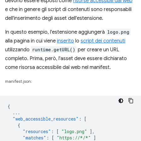
devono essere esposti come
risorse accessibili dal web
e che in genere gli script di contenuti sono responsabili
dell'inserimento degli asset dell'estensione.
In questo esempio, l'estensione aggiungerà
logo.png
alla pagina in cui viene
inserito
lo
script dei contenuti
utilizzando
runtime.getURL()
per creare un URL
completo. Prima, però, l'asset deve essere dichiarato
come risorsa accessibile dal web nel manifest.
manifest.json:
{
...
"web_accessible_resources"
:
[
{
"resources"
:
[
"logo.png"
],
"matches"
:
[
"https://*/*"
]