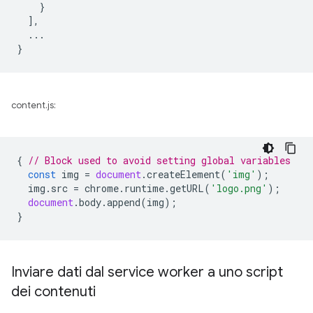
}
],
...
}
content.js:
{
// Block used to avoid setting global variables
const
img
=
document
.
createElement
(
'img'
);
img
.
src
=
chrome
.
runtime
.
getURL
(
'logo.png'
);
document
.
body
.
append
(
img
);
}
Inviare dati dal service worker a uno script
dei contenuti