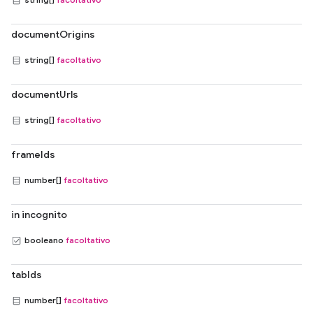
documentOrigins
string[]
facoltativo
documentUrls
string[]
facoltativo
frameIds
number[]
facoltativo
in incognito
booleano
facoltativo
tabIds
number[]
facoltativo