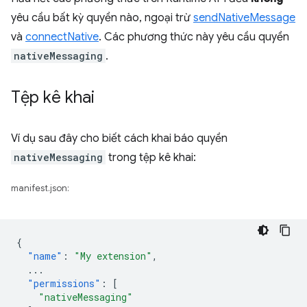
yêu cầu bất kỳ quyền nào, ngoại trừ
sendNativeMessage
và
connectNative
. Các phương thức này yêu cầu quyền
nativeMessaging
.
Tệp kê khai
Ví dụ sau đây cho biết cách khai báo quyền
nativeMessaging
trong tệp kê khai:
manifest.json:
{
"name"
:
"My extension"
,
...
"permissions"
:
[
"nativeMessaging"