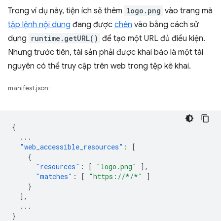
Trong ví dụ này, tiện ích sẽ thêm
logo.png
vào trang mà
tập lệnh nội dung
đang được
chèn
vào bằng cách sử
dụng
runtime.getURL()
để tạo một URL đủ điều kiện.
Nhưng trước tiên, tài sản phải được khai báo là một tài
nguyên có thể truy cập trên web trong tệp kê khai.
manifest.json:
{
...
"web_accessible_resources"
:
[
{
"resources"
:
[
"logo.png"
],
"matches"
:
[
"https://*/*"
]
}
],
...
}