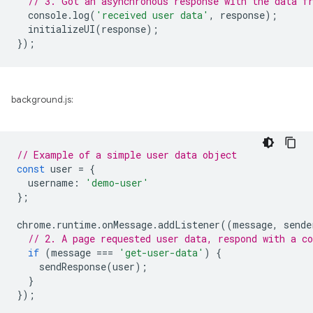
// 3. Got an asynchronous response with the data f
console
.
log
(
'received user data'
,
response
);
initializeUI
(
response
);
});
background.js:
// Example of a simple user data object
const
user
=
{
username
:
'demo-user'
};
chrome
.
runtime
.
onMessage
.
addListener
((
message
,
sende
// 2. A page requested user data, respond with a co
if
(
message
===
'get-user-data'
)
{
sendResponse
(
user
);
}
});