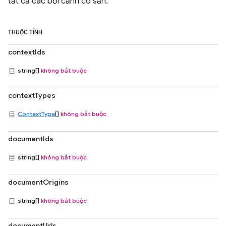
tất cả các bối cảnh có sẵn.
THUỘC TÍNH
contextIds
string[]
không bắt buộc
contextTypes
ContextType
[]
không bắt buộc
documentIds
string[]
không bắt buộc
documentOrigins
string[]
không bắt buộc
documentUrls