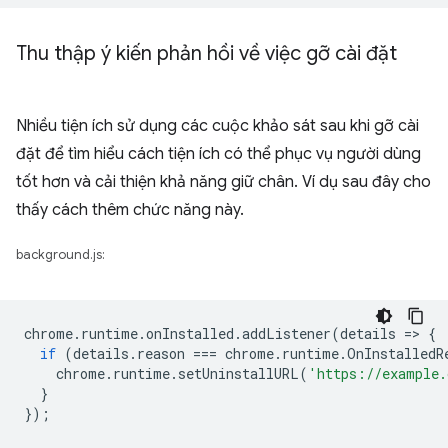
Thu thập ý kiến phản hồi về việc gỡ cài đặt
Nhiều tiện ích sử dụng các cuộc khảo sát sau khi gỡ cài
đặt để tìm hiểu cách tiện ích có thể phục vụ người dùng
tốt hơn và cải thiện khả năng giữ chân. Ví dụ sau đây cho
thấy cách thêm chức năng này.
background.js:
chrome
.
runtime
.
onInstalled
.
addListener
(
details
=
>
{
if
(
details
.
reason
===
chrome
.
runtime
.
OnInstalledR
chrome
.
runtime
.
setUninstallURL
(
'https://example.
}
});