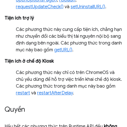
openOptionsPage()
,
reload()
,
requestUpdateCheck()
và
setUninstallURL()
.
Tiện ích trợ lý
Các phương thức này cung cấp tiện ích, chẳng hạn
như chuyển đổi các biểu thị tài nguyên nội bộ sang
định dạng bên ngoài. Các phương thức trong danh
mục này bao gồm
getURL()
.
Tiện ích ở chế độ Kiosk
Các phương thức này chỉ có trên ChromeOS và
chủ yếu dùng để hỗ trợ việc triển khai chế độ kiosk.
Các phương thức trong danh mục này bao gồm
restart
và
restartAfterDelay
.
Quyền
Hầu hết các phương thức trên Runtime API đều
không