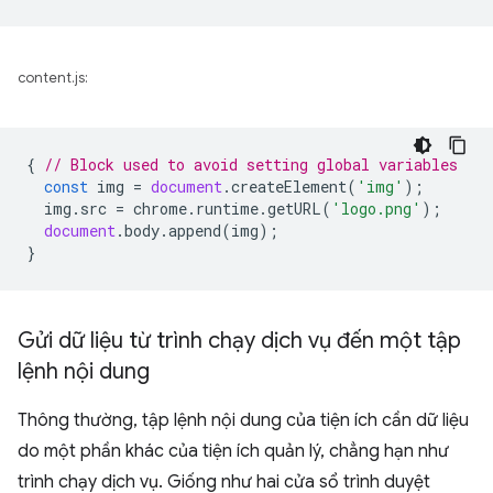
content.js:
{
// Block used to avoid setting global variables
const
img
=
document
.
createElement
(
'img'
);
img
.
src
=
chrome
.
runtime
.
getURL
(
'logo.png'
);
document
.
body
.
append
(
img
);
}
Gửi dữ liệu từ trình chạy dịch vụ đến một tập
lệnh nội dung
Thông thường, tập lệnh nội dung của tiện ích cần dữ liệu
do một phần khác của tiện ích quản lý, chẳng hạn như
trình chạy dịch vụ. Giống như hai cửa sổ trình duyệt