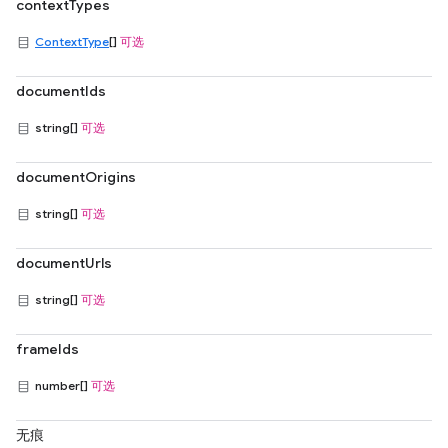
contextTypes
ContextType
[]
可选
documentIds
string[]
可选
documentOrigins
string[]
可选
documentUrls
string[]
可选
frameIds
number[]
可选
无痕