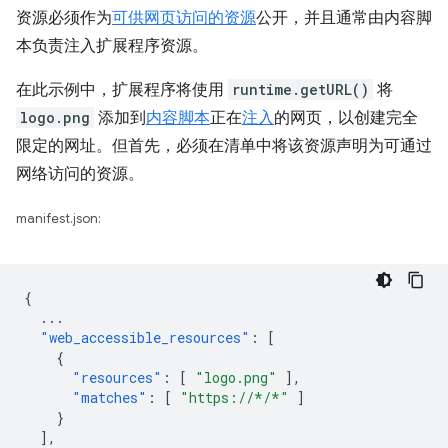
资源必须作为
可供网页访问的资源
公开，并且通常由内容脚
本负责注入扩展程序资源。
在此示例中，扩展程序将使用
runtime.getURL()
将
logo.png
添加到
内容脚本
正在
注入
的网页，以创建完全
限定的网址。但首先，必须在清单中将该资源声明为可通过
网络访问的资源。
manifest.json:
{
...
"web_accessible_resources"
:
[
{
"resources"
:
[
"logo.png"
],
"matches"
:
[
"https://*/*"
]
}
],