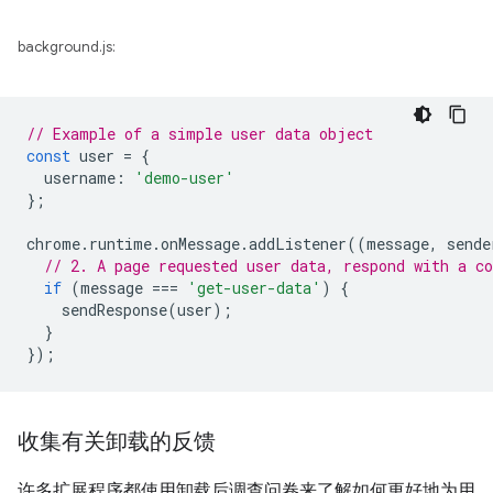
background.js:
// Example of a simple user data object
const
user
=
{
username
:
'demo-user'
};
chrome
.
runtime
.
onMessage
.
addListener
((
message
,
sende
// 2. A page requested user data, respond with a co
if
(
message
===
'get-user-data'
)
{
sendResponse
(
user
);
}
});
收集有关卸载的反馈
许多扩展程序都使用卸载后调查问卷来了解如何更好地为用