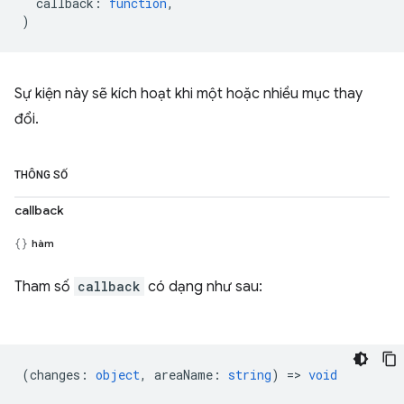
callback
:
function
,
)
Sự kiện này sẽ kích hoạt khi một hoặc nhiều mục thay
đổi.
THÔNG SỐ
callback
hàm
Tham số
callback
có dạng như sau:
(
changes
:
object
,
areaName
:
string
) =>
void