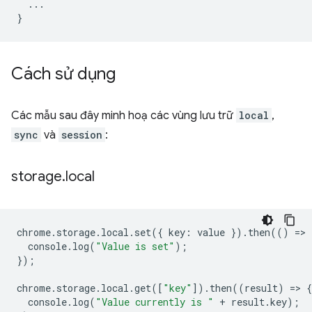
...
}
Cách sử dụng
Các mẫu sau đây minh hoạ các vùng lưu trữ
local
,
sync
và
session
:
storage
.
local
chrome
.
storage
.
local
.
set
({
key
:
value
}).
then
(()
=
>
console
.
log
(
"Value is set"
);
});
chrome
.
storage
.
local
.
get
([
"key"
]).
then
((
result
)
=
>
{
console
.
log
(
"Value currently is "
+
result
.
key
);