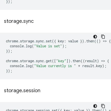
});
storage
.
sync
chrome
.
storage
.
sync
.
set
({
key
:
value
}).
then
(()
=
>
{
console
.
log
(
"Value is set"
);
});
chrome
.
storage
.
sync
.
get
([
"key"
]).
then
((
result
)
=
>
{
console
.
log
(
"Value currently is "
+
result
.
key
);
});
storage
.
session
chrome
.
storage
.
session
.
set
({
key
:
value
}).
then
(()
=