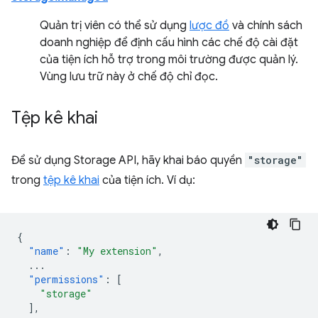
Quản trị viên có thể sử dụng
lược đồ
và chính sách
doanh nghiệp để định cấu hình các chế độ cài đặt
của tiện ích hỗ trợ trong môi trường được quản lý.
Vùng lưu trữ này ở chế độ chỉ đọc.
Tệp kê khai
Để sử dụng Storage API, hãy khai báo quyền
"storage"
trong
tệp kê khai
của tiện ích. Ví dụ:
{
"name"
:
"My extension"
,
...
"permissions"
:
[
"storage"
],