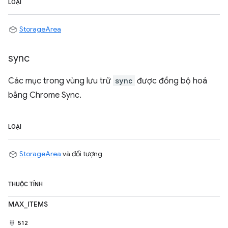
LOẠI
StorageArea
sync
Các mục trong vùng lưu trữ
sync
được đồng bộ hoá
bằng Chrome Sync.
LOẠI
StorageArea
và đối tượng
THUỘC TÍNH
MAX_ITEMS
512