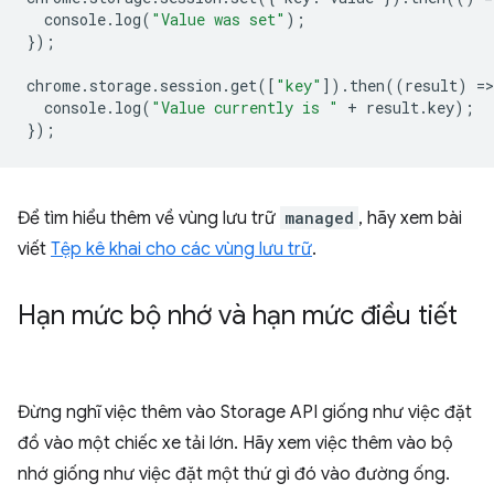
console
.
log
(
"Value was set"
);
});
chrome
.
storage
.
session
.
get
([
"key"
]).
then
((
result
)
=
>
console
.
log
(
"Value currently is "
+
result
.
key
);
});
Để tìm hiểu thêm về vùng lưu trữ
managed
, hãy xem bài
viết
Tệp kê khai cho các vùng lưu trữ
.
Hạn mức bộ nhớ và hạn mức điều tiết
Đừng nghĩ việc thêm vào Storage API giống như việc đặt
đồ vào một chiếc xe tải lớn. Hãy xem việc thêm vào bộ
nhớ giống như việc đặt một thứ gì đó vào đường ống.