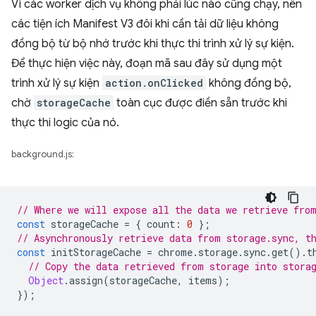
Vì các worker dịch vụ không phải lúc nào cũng chạy, nên
các tiện ích Manifest V3 đôi khi cần tải dữ liệu không
đồng bộ từ bộ nhớ trước khi thực thi trình xử lý sự kiện.
Để thực hiện việc này, đoạn mã sau đây sử dụng một
trình xử lý sự kiện
action.onClicked
không đồng bộ,
chờ
storageCache
toàn cục được điền sẵn trước khi
thực thi logic của nó.
background.js:
// Where we will expose all the data we retrieve fro
const
storageCache
=
{
count
:
0
};
// Asynchronously retrieve data from storage.sync, t
const
initStorageCache
=
chrome
.
storage
.
sync
.
get
().
t
// Copy the data retrieved from storage into stora
Object
.
assign
(
storageCache
,
items
);
});