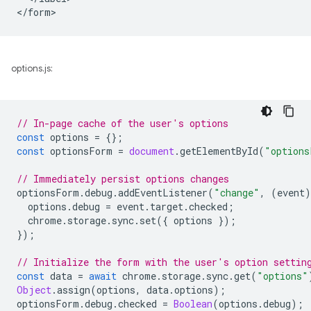
options.js:
// In-page cache of the user's options
const
options
=
{};
const
optionsForm
=
document
.
getElementById
(
"options
// Immediately persist options changes
optionsForm
.
debug
.
addEventListener
(
"change"
,
(
event
)
options
.
debug
=
event
.
target
.
checked
;
chrome
.
storage
.
sync
.
set
({
options
});
});
// Initialize the form with the user's option settin
const
data
=
await
chrome
.
storage
.
sync
.
get
(
"options"
Object
.
assign
(
options
,
data
.
options
);
optionsForm
.
debug
.
checked
=
Boolean
(
options
.
debug
);