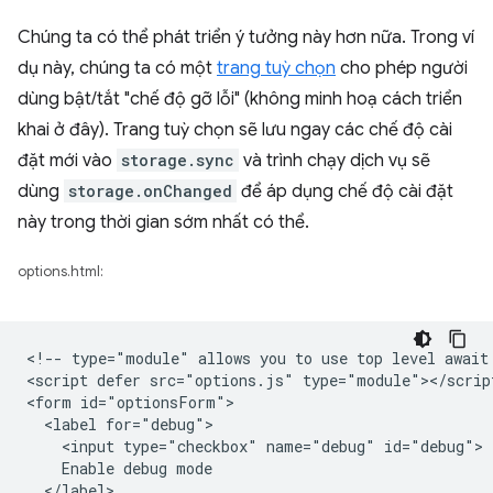
Chúng ta có thể phát triển ý tưởng này hơn nữa. Trong ví
dụ này, chúng ta có một
trang tuỳ chọn
cho phép người
dùng bật/tắt "chế độ gỡ lỗi" (không minh hoạ cách triển
khai ở đây). Trang tuỳ chọn sẽ lưu ngay các chế độ cài
đặt mới vào
storage.sync
và trình chạy dịch vụ sẽ
dùng
storage.onChanged
để áp dụng chế độ cài đặt
này trong thời gian sớm nhất có thể.
options.html:
<!-- type="module" allows you to use top level await 
<script defer src="options.js" type="module"></script
<form id="optionsForm">

  <label for="debug">

    <input type="checkbox" name="debug" id="debug">

    Enable debug mode

  </label>
