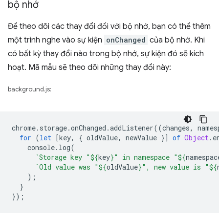
bộ nhớ
Để theo dõi các thay đổi đối với bộ nhớ, bạn có thể thêm
một trình nghe vào sự kiện
onChanged
của bộ nhớ. Khi
có bất kỳ thay đổi nào trong bộ nhớ, sự kiện đó sẽ kích
hoạt. Mã mẫu sẽ theo dõi những thay đổi này:
background.js:
chrome
.
storage
.
onChanged
.
addListener
((
changes
,
names
for
(
let
[
key
,
{
oldValue
,
newValue
}]
of
Object
.
e
console
.
log
(
`Storage key "
${
key
}
" in namespace "
${
namespac
`Old value was "
${
oldValue
}
", new value is "
${
);
}
});