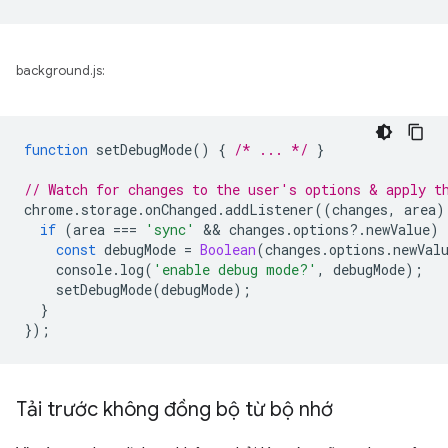
background.js:
function
setDebugMode
()
{
/* ... */
}
// Watch for changes to the user's options & apply t
chrome
.
storage
.
onChanged
.
addListener
((
changes
,
area
)
if
(
area
===
'sync'
 && 
changes
.
options
?
.
newValue
)
const
debugMode
=
Boolean
(
changes
.
options
.
newVal
console
.
log
(
'enable debug mode?'
,
debugMode
);
setDebugMode
(
debugMode
);
}
});
Tải trước không đồng bộ từ bộ nhớ