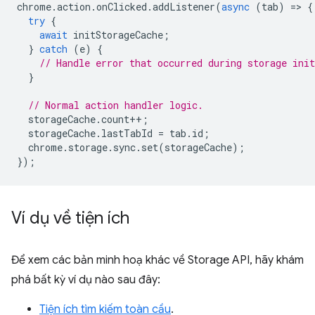
chrome
.
action
.
onClicked
.
addListener
(
async
(
tab
)
=
>
{
try
{
await
initStorageCache
;
}
catch
(
e
)
{
// Handle error that occurred during storage init
}
// Normal action handler logic.
storageCache
.
count
++
;
storageCache
.
lastTabId
=
tab
.
id
;
chrome
.
storage
.
sync
.
set
(
storageCache
);
});
Ví dụ về tiện ích
Để xem các bản minh hoạ khác về Storage API, hãy khám
phá bất kỳ ví dụ nào sau đây:
Tiện ích tìm kiếm toàn cầu
.