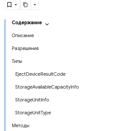
Содержание
Описание
Разрешения
Типы
EjectDeviceResultCode
StorageAvailableCapacityInfo
StorageUnitInfo
StorageUnitType
Методы