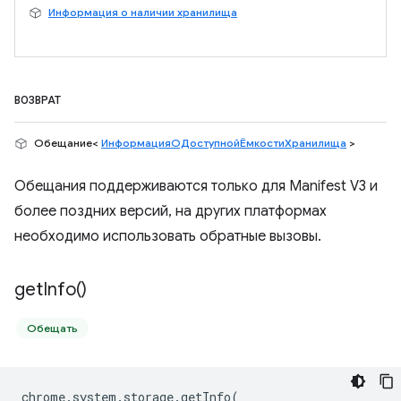
Информация о наличии хранилища
ВОЗВРАТ
Обещание<
ИнформацияОДоступнойЁмкостиХранилища
>
Обещания поддерживаются только для Manifest V3 и
более поздних версий, на других платформах
необходимо использовать обратные вызовы.
get
Info(
)
Обещать
chrome
.
system
.
storage
.
getInfo
(