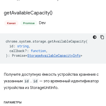
get
Available
Capacity(
)
Dev
Канал
Promise
chrome
.
system
.
storage
.
getAvailableCapacity
(
id
:
string
,
callback?
:
function
,
)
:
Promise<
StorageAvailableCapacityInfo
>
Получите доступную ёмкость устройства хранения с
указанным
id
.
id
— это временный идентификатор
устройства из StorageUnitInfo.
ПАРАМЕТРЫ