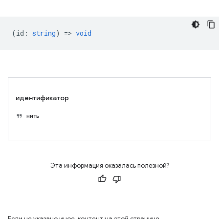
(
id
:
string
) =>
void
идентификатор
нить
Эта информация оказалась полезной?
Если не указано иное, контент на этой странице