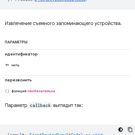
Извлечение съемного запоминающего устройства.
ПАРАМЕТРЫ
идентификатор
нить
перезвонить
функция
необязательна
Параметр
callback
выглядит так:
(
result
:
EjectDeviceResultCode
) =>
void