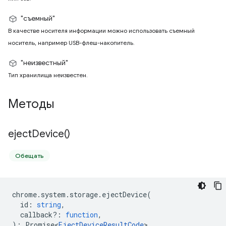
"съемный"
В качестве носителя информации можно использовать съемный
носитель, например USB-флеш-накопитель.
"неизвестный"
Тип хранилища неизвестен.
Методы
eject
Device(
)
Обещать
chrome
.
system
.
storage
.
ejectDevice
(
id
:
string
,
callback?
:
function
,
)
:
Promise<
EjectDeviceResultCode
>