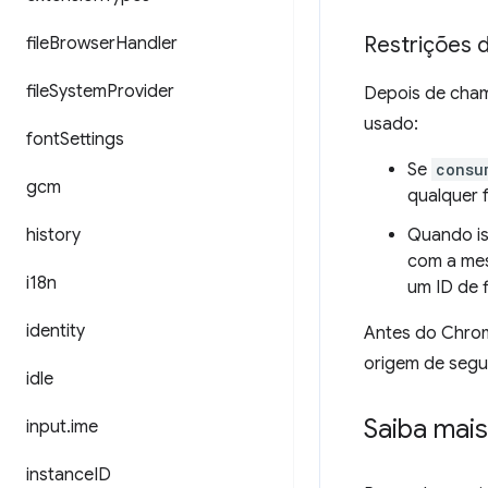
Restrições 
file
Browser
Handler
file
System
Provider
Depois de cha
usado:
font
Settings
Se
consu
gcm
qualquer 
history
Quando is
com a mes
i18n
um ID de 
identity
Antes do Chro
origem de segu
idle
Saiba mais
input
.
ime
instance
ID