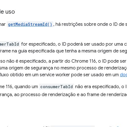
de uso
mar
getMediaStreamId()
, há restrições sobre onde o ID de
merTabId
for especificado, o ID poderá ser usado por uma
frame na guia especificada que tenha a mesma origem de se
so não é especificado, a partir do Chrome 116, o ID pode se
ma origem de segurança no mesmo processo de renderização d
fluxo obtido em um service worker pode ser usado em um
do
me 116, quando um
consumerTabId
não era especificado, o I
rança, ao processo de renderização e ao frame de renderiz