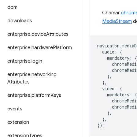
dom
Chamar
chrome
downloads
MediaStream
do
enterprise
.
device
Attributes
navigator
.
mediaD
enterprise
.
hardware
Platform
audio
:
{
mandatory
:
{
enterprise
.
login
chromeMedi
chromeMedi
enterprise
.
networking
},
Attributes
},
video
:
{
mandatory
:
{
enterprise
.
platform
Keys
chromeMedi
chromeMedi
events
},
},
extension
});
extension
Types