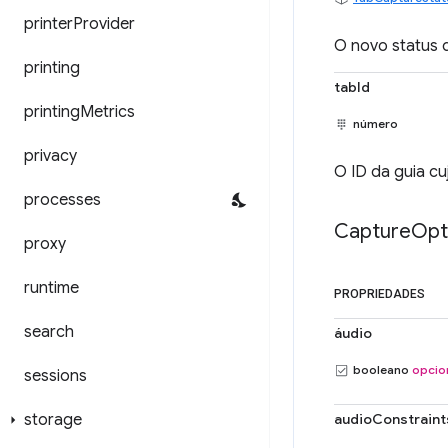
printer
Provider
O novo status 
printing
tabId
printing
Metrics
número
privacy
O ID da guia cu
processes
Capture
Opt
proxy
runtime
PROPRIEDADES
search
áudio
booleano
opcio
sessions
storage
audioConstraint