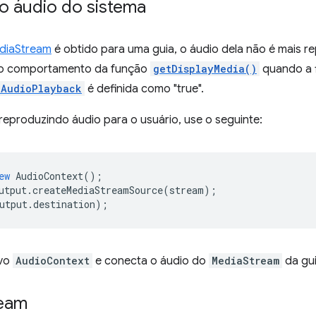
 o áudio do sistema
diaStream
é obtido para uma guia, o áudio dela não é mais re
ao comportamento da função
getDisplayMedia()
quando a 
lAudioPlayback
é definida como "true".
reproduzindo áudio para o usuário, use o seguinte:
ew
AudioContext
();
utput
.
createMediaStreamSource
(
stream
);
utput
.
destination
);
ovo
AudioContext
e conecta o áudio do
MediaStream
da gui
ream