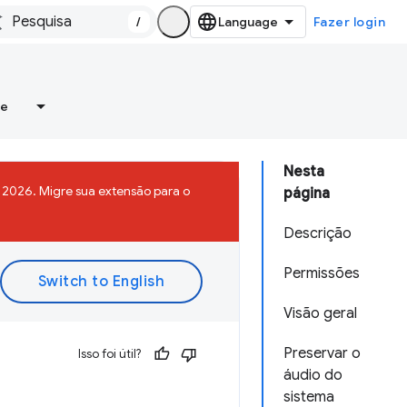
/
Fazer login
re
Nesta
2026. Migre sua extensão para o
página
Descrição
Permissões
Visão geral
Preservar o
Isso foi útil?
áudio do
sistema