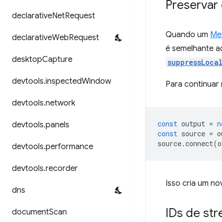
Preservar
declarative
Net
Request
Quando um
Me
declarative
Web
Request
é semelhante 
desktop
Capture
suppressLoca
devtools
.
inspected
Window
Para continuar 
devtools
.
network
const
output
=
n
devtools
.
panels
const
source
=
o
source
.
connect
(
o
devtools
.
performance
devtools
.
recorder
Isso cria um n
dns
IDs de st
document
Scan