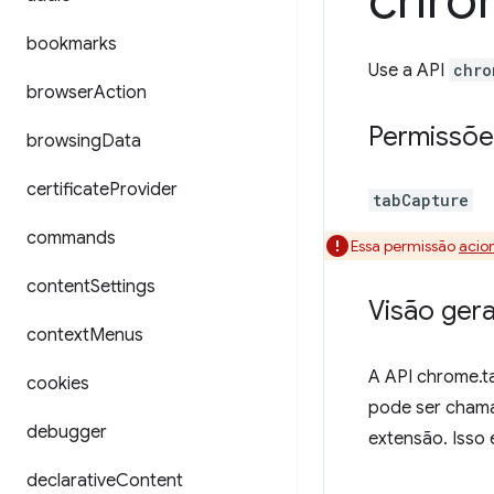
chro
bookmarks
Use a API
chro
browser
Action
Permissõe
browsing
Data
certificate
Provider
tabCapture
commands
Essa permissão
acio
content
Settings
Visão gera
context
Menus
A API chrome.t
cookies
pode ser chama
debugger
extensão. Isso
declarative
Content