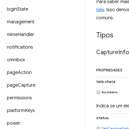
Para saber mai
login
State
tela
. Isso demo
comuns.
management
Tipos
mime
Handler
notifications
Capture
Info
omnibox
PROPRIEDADES
page
Action
tela cheia
page
Capture
booleano
permissions
Indica se um el
platform
Keys
status
power
TabCaptureStat