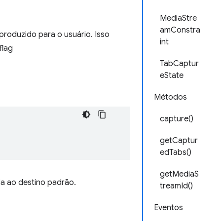
MediaStre
amConstra
produzido para o usuário. Isso
int
flag
TabCaptur
eState
Métodos
capture()
getCaptur
edTabs()
getMediaS
a ao destino padrão.
treamId()
Eventos