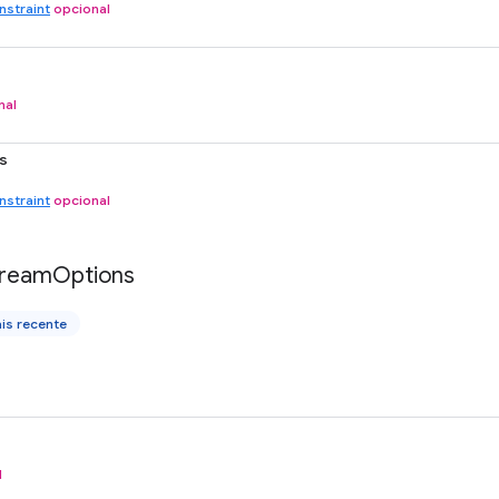
straint
opcional
nal
s
straint
opcional
tream
Options
is recente
l