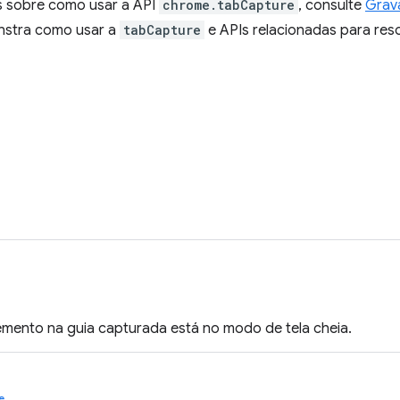
s sobre como usar a API
chrome.tabCapture
, consulte
Grav
nstra como usar a
tabCapture
e APIs relacionadas para reso
emento na guia capturada está no modo de tela cheia.
e