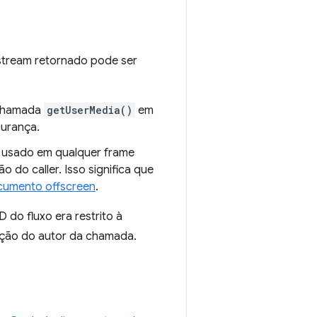
 stream retornado pode ser
 chamada
getUserMedia()
em
gurança.
r usado em qualquer frame
o caller. Isso significa que
cumento offscreen
.
D do fluxo era restrito à
ação do autor da chamada.