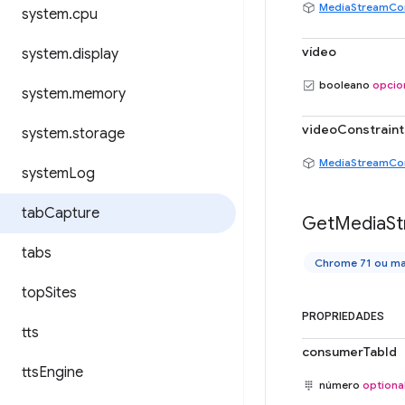
MediaStreamCon
system
.
cpu
vídeo
system
.
display
booleano
opcio
system
.
memory
videoConstraint
system
.
storage
MediaStreamCon
system
Log
tab
Capture
Get
Media
S
tabs
Chrome 71 ou ma
top
Sites
PROPRIEDADES
tts
consumerTabId
tts
Engine
número
optiona