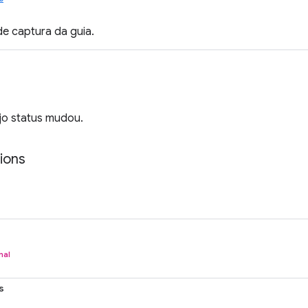
de captura da guia.
jo status mudou.
ions
nal
s