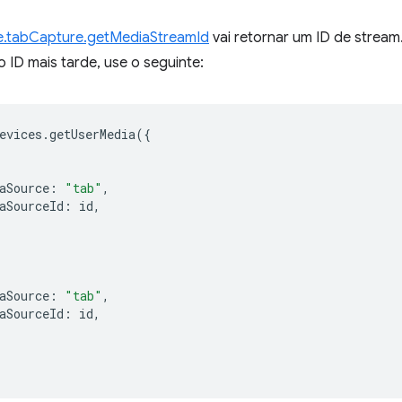
.tabCapture.getMediaStreamId
vai retornar um ID de stream
 ID mais tarde, use o seguinte:
evices
.
getUserMedia
({
aSource
:
"tab"
,
aSourceId
:
id
,
aSource
:
"tab"
,
aSourceId
:
id
,