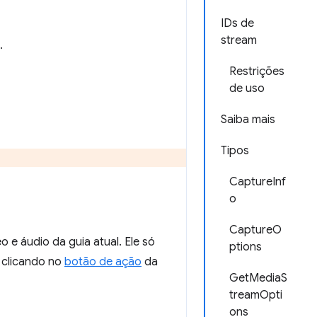
IDs de
stream
.
Restrições
de uso
Saiba mais
Tipos
CaptureInf
o
CaptureO
 e áudio da guia atual. Ele só
ptions
 clicando no
botão de ação
da
GetMediaS
treamOpti
ons