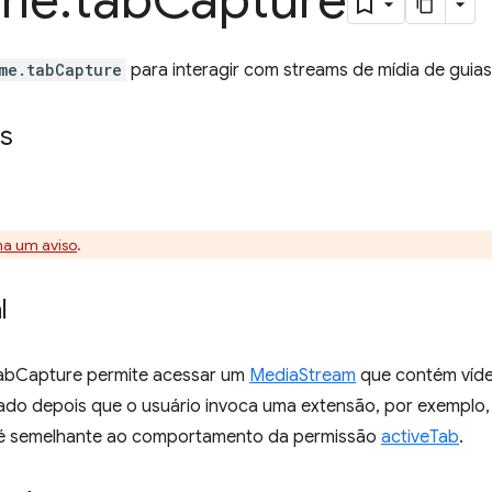
me
.
tab
Capture
me.tabCapture
para interagir com streams de mídia de guias
s
na um aviso
.
l
abCapture permite acessar um
MediaStream
que contém vídeo
do depois que o usuário invoca uma extensão, por exemplo,
 é semelhante ao comportamento da permissão
activeTab
.