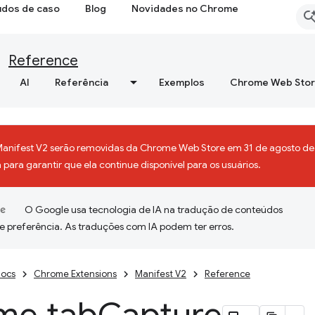
udos de caso
Blog
Novidades no Chrome
Reference
AI
Referência
Exemplos
Chrome Web Sto
Manifest V2 serão removidas da Chrome Web Store em 31 de agosto de 
para garantir que ela continue disponível para os usuários.
O Google usa tecnologia de IA na tradução de conteúdos
e preferência. As traduções com IA podem ter erros.
ocs
Chrome Extensions
Manifest V2
Reference