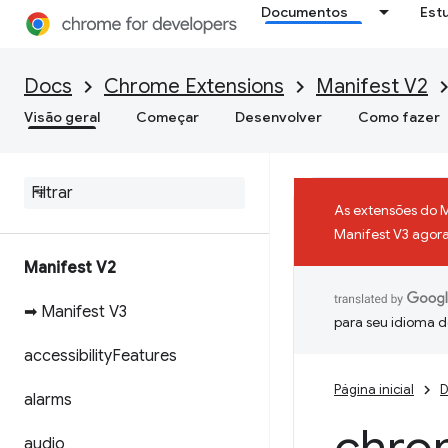
Documentos
Est
Docs
Chrome Extensions
Manifest V2
Visão geral
Começar
Desenvolver
Como fazer
As extensões do 
Manifest V3 agora 
Manifest V2
➡ Manifest V3
para seu idioma d
accessibility
Features
Página inicial
D
alarms
audio