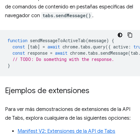
de comandos de contenido en pestañas específicas del
navegador con
tabs.sendMessage()
.
function
sendMessageToActiveTab
(
message
)
{
const
[
tab
]
=
await
chrome
.
tabs
.
query
({
active
:
tr
const
response
=
await
chrome
.
tabs
.
sendMessage
(
tab
// TODO: Do something with the response.
}
Ejemplos de extensiones
Para ver más demostraciones de extensiones de la API
de Tabs, explora cualquiera de las siguientes opciones:
Manifest V2: Extensiones de la API de Tabs