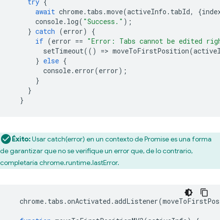
try
{
await
chrome
.
tabs
.
move
(
activeInfo
.
tabId
,
{
inde
console
.
log
(
"Success."
);
}
catch
(
error
)
{
if
(
error
==
"Error: Tabs cannot be edited rig
setTimeout
(()
=
>
moveToFirstPosition
(
active
}
else
{
console
.
error
(
error
);
}
}
}
Éxito:
Usar catch(error) en un contexto de Promise es una forma
de garantizar que no se verifique un error que, de lo contrario,
completaría chrome.runtime.lastError.
chrome
.
tabs
.
onActivated
.
addListener
(
moveToFirstPos