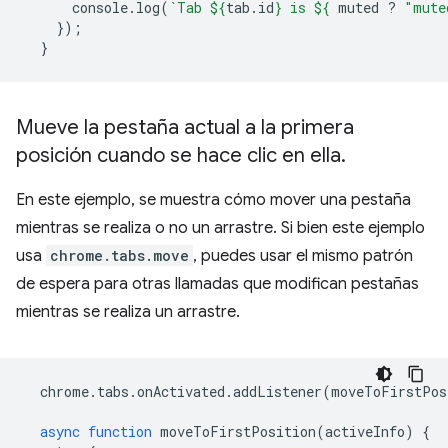
console
.
log
(
`Tab 
${
tab
.
id
}
 is 
${
muted
?
"mute
});
}
Mueve la pestaña actual a la primera
posición cuando se hace clic en ella
.
En este ejemplo, se muestra cómo mover una pestaña
mientras se realiza o no un arrastre. Si bien este ejemplo
usa
chrome.tabs.move
, puedes usar el mismo patrón
de espera para otras llamadas que modifican pestañas
mientras se realiza un arrastre.
chrome
.
tabs
.
onActivated
.
addListener
(
moveToFirstPos
async
function
moveToFirstPosition
(
activeInfo
)
{