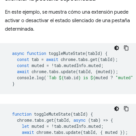
En este ejemplo, se muestra cómo una extensión puede
activar o desactivar el estado silenciado de una pestaña
determinada.
async
function
toggleMuteState
(
tabId
)
{
const
tab
=
await
chrome
.
tabs
.
get
(
tabId
);
const
muted
=
!
tab
.
mutedInfo
.
muted
;
await
chrome
.
tabs
.
update
(
tabId
,
{
muted
});
console
.
log
(
`Tab 
${
tab
.
id
}
 is 
${
muted
?
"muted"
}
function
toggleMuteState
(
tabId
)
{
chrome
.
tabs
.
get
(
tabId
,
async
(
tab
)
=
>
{
let
muted
=
!
tab
.
mutedInfo
.
muted
;
await
chrome
.
tabs
.
update
(
tabId
,
{
muted
});