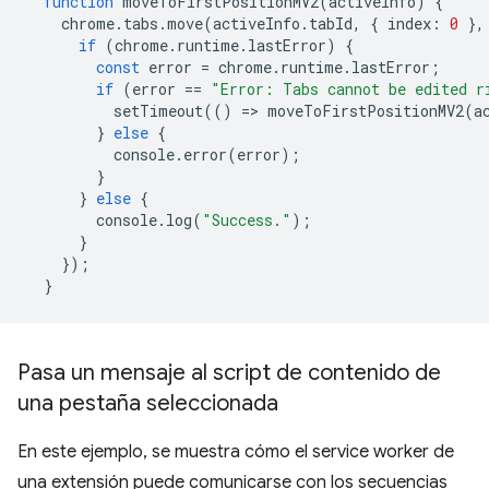
function
moveToFirstPositionMV2
(
activeInfo
)
{
chrome
.
tabs
.
move
(
activeInfo
.
tabId
,
{
index
:
0
},
if
(
chrome
.
runtime
.
lastError
)
{
const
error
=
chrome
.
runtime
.
lastError
;
if
(
error
==
"Error: Tabs cannot be edited r
setTimeout
(()
=
>
moveToFirstPositionMV2
(
a
}
else
{
console
.
error
(
error
);
}
}
else
{
console
.
log
(
"Success."
);
}
});
}
Pasa un mensaje al script de contenido de
una pestaña seleccionada
En este ejemplo, se muestra cómo el service worker de
una extensión puede comunicarse con los secuencias