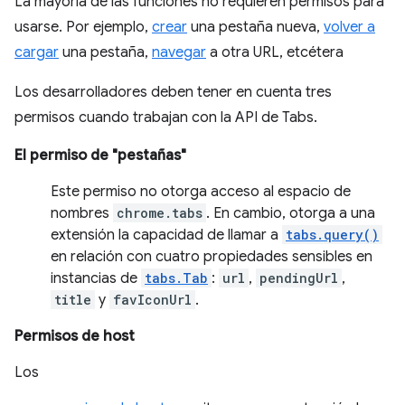
La mayoría de las funciones no requieren permisos para
usarse. Por ejemplo,
crear
una pestaña nueva,
volver a
cargar
una pestaña,
navegar
a otra URL, etcétera
Los desarrolladores deben tener en cuenta tres
permisos cuando trabajan con la API de Tabs.
El permiso de "pestañas"
Este permiso no otorga acceso al espacio de
nombres
chrome.tabs
. En cambio, otorga a una
extensión la capacidad de llamar a
tabs.query()
en relación con cuatro propiedades sensibles en
instancias de
tabs.Tab
:
url
,
pendingUrl
,
title
y
favIconUrl
.
Permisos de host
Los