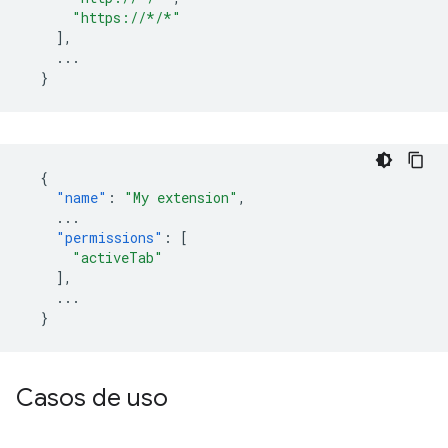
"https://*/*"
],
...
}
{
"name"
:
"My extension"
,
...
"permissions"
:
[
"activeTab"
],
...
}
Casos de uso