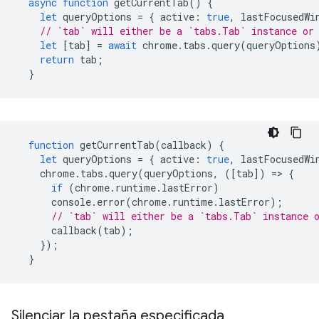
async
function
getCurrentTab
()
{
let
queryOptions
=
{
active
:
true
,
lastFocusedWi
// `tab` will either be a `tabs.Tab` instance or
let
[
tab
]
=
await
chrome
.
tabs
.
query
(
queryOptions
return
tab
;
}
function
getCurrentTab
(
callback
)
{
let
queryOptions
=
{
active
:
true
,
lastFocusedWi
chrome
.
tabs
.
query
(
queryOptions
,
([
tab
])
=
>
{
if
(
chrome
.
runtime
.
lastError
)
console
.
error
(
chrome
.
runtime
.
lastError
);
// `tab` will either be a `tabs.Tab` instance 
callback
(
tab
);
});
}
Silenciar la pestaña especificada