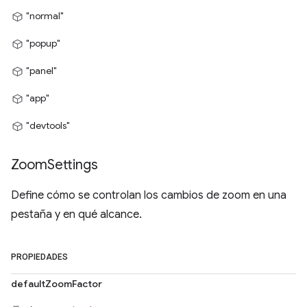
"normal"
"popup"
"panel"
"app"
"devtools"
Zoom
Settings
Define cómo se controlan los cambios de zoom en una
pestaña y en qué alcance.
PROPIEDADES
defaultZoomFactor