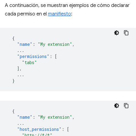
A continuación, se muestran ejemplos de cómo declarar
cada permiso en el
manifiesto
:
{
"name"
:
"My extension"
,
...
"permissions"
:
[
"tabs"
],
...
}
{
"name"
:
"My extension"
,
...
"host_permissions"
:
[
"http://*/*"
,