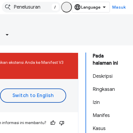
/
Masuk
Pada
ikan ekstensi Anda ke Manifest V3
halaman ini
Deskripsi
Ringkasan
Izin
Manifes
 informasi ini membantu?
Kasus