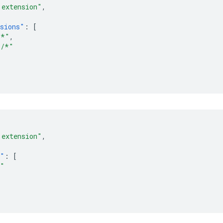
 extension"
,
sions"
:
[
/*"
,
*/*"
 extension"
,
s"
:
[
b"