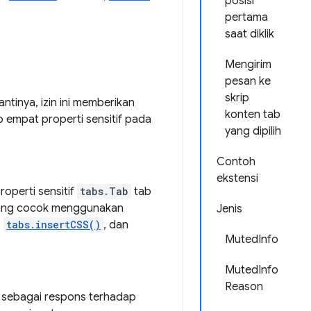
posisi
pertama
saat diklik
Mengirim
pesan ke
skrip
antinya, izin ini memberikan
konten tab
 empat properti sensitif pada
yang dipilih
Contoh
ekstensi
perti sensitif
tabs.Tab
tab
 yang cocok menggunakan
Jenis
,
tabs.insertCSS()
, dan
MutedInfo
MutedInfo
Reason
i sebagai respons terhadap