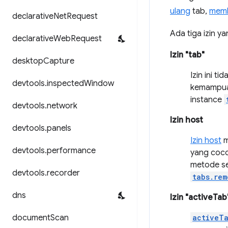
ulang
tab,
mem
declarative
Net
Request
Ada tiga izin y
declarative
Web
Request
Izin "tab"
desktop
Capture
Izin ini 
devtools
.
inspected
Window
kemampua
instance
devtools
.
network
Izin host
devtools
.
panels
Izin host
m
devtools
.
performance
yang coco
metode s
devtools
.
recorder
tabs.rem
dns
Izin "activeTab
document
Scan
activeT