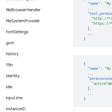
"name"
:
"My
...
file
Browser
Handler
"host_permis
"http://*
file
System
Provider
"https://
],
font
Settings
...
}
gcm
history
{
i18n
"name"
:
"My
...
identity
"permission
"activeTa
idle
],
...
input
.
ime
}
instance
ID