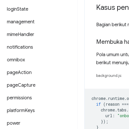
Kasus pe
login
State
management
Bagian beriku
mime
Handler
Membuka hal
notifications
Pola umum untuk
omnibox
berikut menunj
page
Action
background.js:
page
Capture
permissions
chrome
.
runtime
.
o
if
(
reason
===
chrome
.
tabs
.
platform
Keys
url
:
"onbo
});
power
}