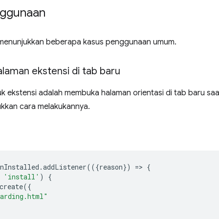
nggunaan
t menunjukkan beberapa kasus penggunaan umum.
aman ekstensi di tab baru
 ekstensi adalah membuka halaman orientasi di tab baru saat
ukkan cara melakukannya.
nInstalled
.
addListener
(({
reason
})
=
>
{
'install'
)
{
create
({
arding.html"