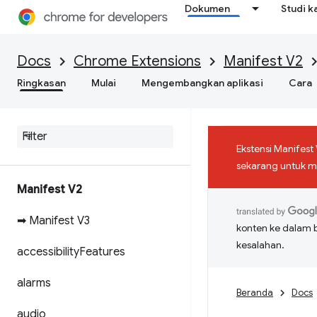
Dokumen
Studi k
Docs
Chrome Extensions
Manifest V2
Ringkasan
Mulai
Mengembangkan aplikasi
Cara
Ekstensi Manifest
sekarang untuk me
Manifest V2
➡ Manifest V3
konten ke dalam 
kesalahan.
accessibility
Features
alarms
Beranda
Docs
audio