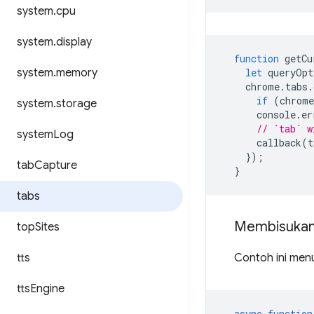
system
.
cpu
system
.
display
function
getCu
system
.
memory
let
queryOpt
chrome
.
tabs
.
if
(
chrome
system
.
storage
console
.
er
// `tab` w
system
Log
callback
(
t
});
tab
Capture
}
tabs
Membisukan 
top
Sites
tts
Contoh ini men
tts
Engine
async
function