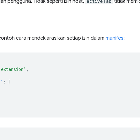
an pengguna. Tidak seperti izin host,
activeTab
tidak memic
contoh cara mendeklarasikan setiap izin dalam
manifes
:
 extension"
,
s"
:
[