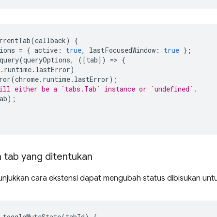
rrentTab
(
callback
)
{
ions
=
{
active
:
true
,
lastFocusedWindow
:
true
};
query
(
queryOptions
,
([
tab
])
=
>
{
.
runtime
.
lastError
)
ror
(
chrome
.
runtime
.
lastError
);
ill either be a `tabs.Tab` instance or `undefined`.
ab
);
tab yang ditentukan
unjukkan cara ekstensi dapat mengubah status dibisukan untu
toggleMuteState
(
tabId
)
{