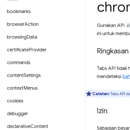
chro
bookmarks
browser
Action
Gunakan API
c
ini untuk memb
browsing
Data
Ringkasan
certificate
Provider
commands
Tabs API tidak 
content
Settings
mendeteksi
ba
context
Menus
Catatan:
Tabs API da
cookies
Izin
debugger
declarative
Content
Sebagian besar 