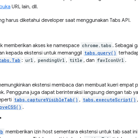
buka
URL lain, dll.
ang harus diketahui developer saat menggunakan Tabs API.
tidak memberikan akses ke namespace
chrome.tabs
. Sebagai g
n kepada ekstensi untuk memanggil
tabs.query()
terhadap
tabs.Tab
:
url
,
pendingUrl
,
title
, dan
favIconUrl
.
emungkinkan ekstensi membaca dan membuat kueri empat pro
k. Pengguna juga dapat berinteraksi langsung dengan tab
eperti
tabs.captureVisibleTab()
,
tabs.executeScript()
oveCSS()
.
"
ab
memberikan izin host sementara ekstensi untuk tab saat in