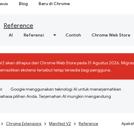
asus
Blog
Baru di Chrome
Reference
AI
Referensi
Contoh
Chrome Web Store
 V2 akan dihapus dari Chrome Web Store pada 31 Agustus 2026. Migras
mastikan ekstensi tersebut tetap tersedia bagi pengguna.
Google menggunakan teknologi AI untuk menerjemahkan
bahasa pilihan Anda. Terjemahan AI mungkin mengandung
Chrome Extensions
Manifest V2
Reference
Apakah