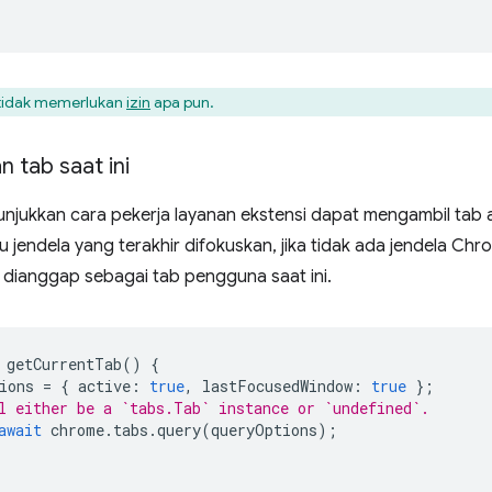
 tidak memerlukan
izin
apa pun.
 tab saat ini
njukkan cara pekerja layanan ekstensi dapat mengambil tab akt
u jendela yang terakhir difokuskan, jika tidak ada jendela Chr
 dianggap sebagai tab pengguna saat ini.
getCurrentTab
()
{
ions
=
{
active
:
true
,
lastFocusedWindow
:
true
};
l either be a `tabs.Tab` instance or `undefined`.
await
chrome
.
tabs
.
query
(
queryOptions
);