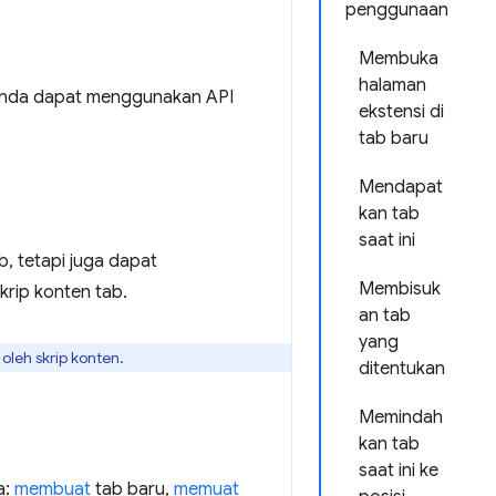
penggunaan
Membuka
halaman
 Anda dapat menggunakan API
ekstensi di
tab baru
Mendapat
kan tab
saat ini
, tetapi juga dapat
Membisuk
rip konten tab.
an tab
yang
oleh skrip konten.
ditentukan
Memindah
kan tab
saat ini ke
a:
membuat
tab baru,
memuat