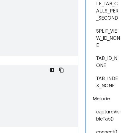
LE_TAB_C
ALLS_PER
_SECOND
SPLIT_VIE
W_ID_NON
E
TAB_ID_N
ONE
TAB_INDE
X_NONE
Metode
captureVisi
bleTab()
connect()