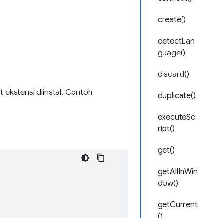
create()
detectLan
guage()
discard()
 ekstensi diinstal. Contoh
duplicate()
executeSc
ript()
get()
getAllInWin
dow()
getCurrent
()