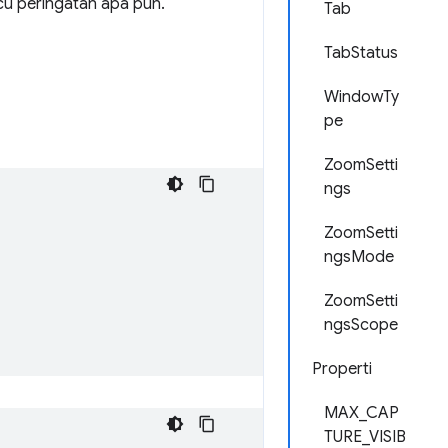
u peringatan apa pun.
Tab
TabStatus
WindowTy
pe
ZoomSetti
ngs
ZoomSetti
ngsMode
ZoomSetti
ngsScope
Properti
MAX_CAP
TURE_VISIB