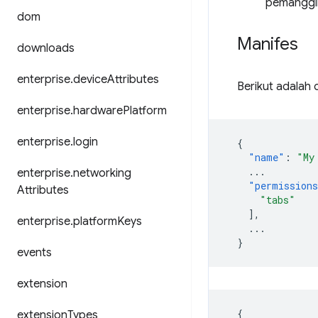
pemanggil
dom
Manifes
downloads
enterprise
.
device
Attributes
Berikut adalah 
enterprise
.
hardware
Platform
enterprise
.
login
{
"name"
:
"My
...
enterprise
.
networking
"permission
Attributes
"tabs"
],
enterprise
.
platform
Keys
...
}
events
extension
{
extension
Types