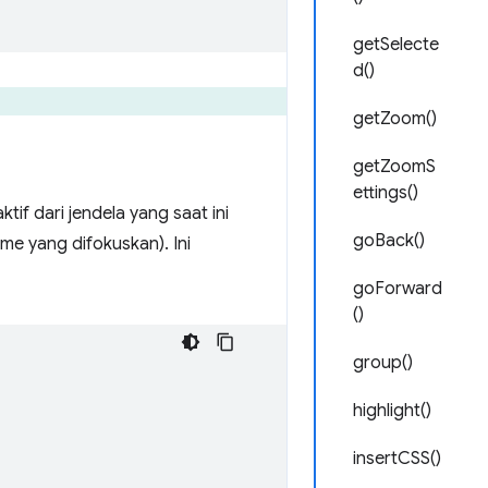
getSelecte
d()
getZoom()
getZoomS
ettings()
if dari jendela yang saat ini
goBack()
ome yang difokuskan). Ini
goForward
()
group()
highlight()
insertCSS()