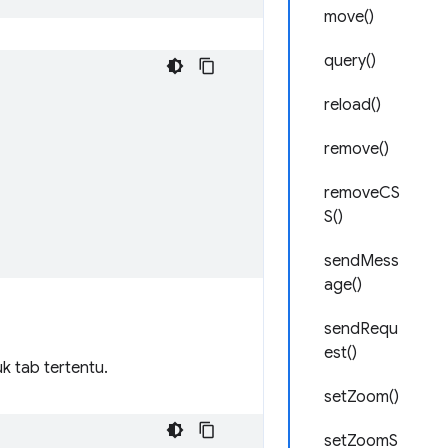
move()
query()
reload()
remove()
removeCS
S()
sendMess
age()
sendRequ
est()
k tab tertentu.
setZoom()
setZoomS