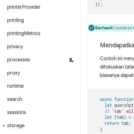
});
printer
Provider
printing
Berhasil:
Contoh ini
printing
Metrics
Mendapatkan
privacy
Contoh ini menu
processes
difokuskan (ata
proxy
biasanya dapat
runtime
search
async
function
let
queryOpt
// `tab` wil
sessions
let
[
tab
]
=
return
tab
;
storage
}