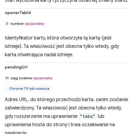
Stan wyciszenia karty i przyczyna ostatniej zmiany stanu.
openerTabId
number
opcjonalny
Identyfikator karty, która otworzyła tę kartę (jeśli
istnieje). Ta właściwość jest obecna tylko wtedy, gdy
karta otwierająca nadal istnieje.
pendingUrl
ciąg znaków
opcjonalny
Chrome 79 lub nowsza
Adres URL, do którego przechodzi karta, zanim zostanie
zatwierdzony. Ta właściwość jest obecna tylko wtedy,
gdy rozszerzenie ma uprawnienie
"tabs"
lub
uprawnienia hosta do strony i trwa oczekiwanie na
nawigację.