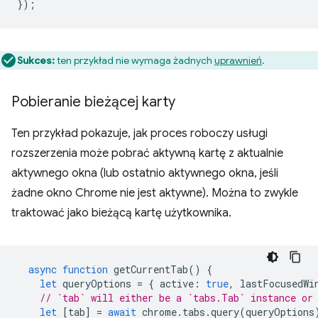
});
Sukces:
ten przykład nie wymaga żadnych
uprawnień
.
Pobieranie bieżącej karty
Ten przykład pokazuje, jak proces roboczy usługi
rozszerzenia może pobrać aktywną kartę z aktualnie
aktywnego okna (lub ostatnio aktywnego okna, jeśli
żadne okno Chrome nie jest aktywne). Można to zwykle
traktować jako bieżącą kartę użytkownika.
async
function
getCurrentTab
()
{
let
queryOptions
=
{
active
:
true
,
lastFocusedWi
// `tab` will either be a `tabs.Tab` instance or
let
[
tab
]
=
await
chrome
.
tabs
.
query
(
queryOptions