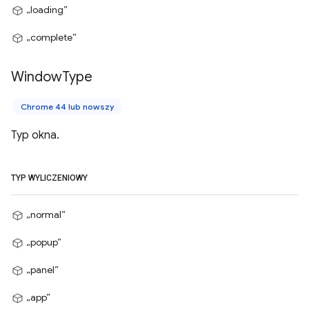
„loading”
„complete”
Window
Type
Chrome 44 lub nowszy
Typ okna.
TYP WYLICZENIOWY
„normal”
„popup”
„panel”
„app”