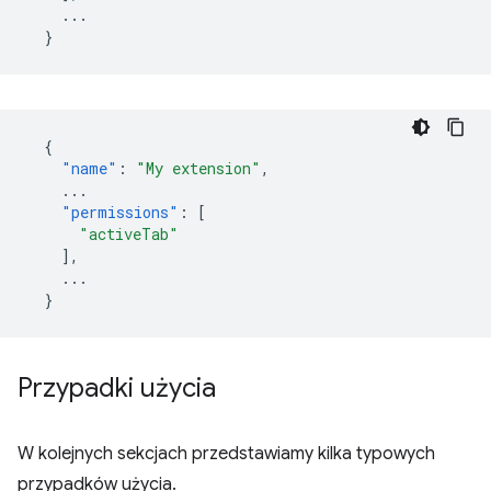
...
}
{
"name"
:
"My extension"
,
...
"permissions"
:
[
"activeTab"
],
...
}
Przypadki użycia
W kolejnych sekcjach przedstawiamy kilka typowych
przypadków użycia.