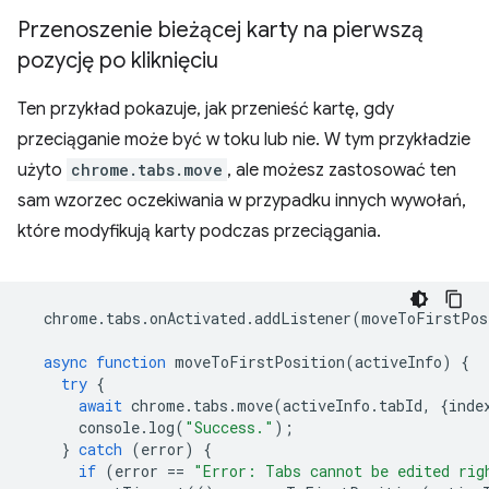
Przenoszenie bieżącej karty na pierwszą
pozycję po kliknięciu
Ten przykład pokazuje, jak przenieść kartę, gdy
przeciąganie może być w toku lub nie. W tym przykładzie
użyto
chrome.tabs.move
, ale możesz zastosować ten
sam wzorzec oczekiwania w przypadku innych wywołań,
które modyfikują karty podczas przeciągania.
chrome
.
tabs
.
onActivated
.
addListener
(
moveToFirstPos
async
function
moveToFirstPosition
(
activeInfo
)
{
try
{
await
chrome
.
tabs
.
move
(
activeInfo
.
tabId
,
{
inde
console
.
log
(
"Success."
);
}
catch
(
error
)
{
if
(
error
==
"Error: Tabs cannot be edited rig