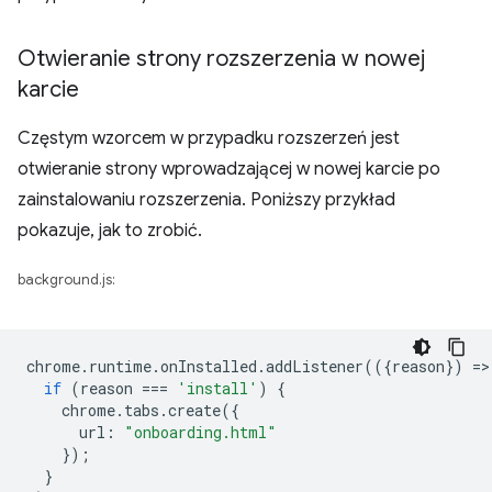
Otwieranie strony rozszerzenia w nowej
karcie
Częstym wzorcem w przypadku rozszerzeń jest
otwieranie strony wprowadzającej w nowej karcie po
zainstalowaniu rozszerzenia. Poniższy przykład
pokazuje, jak to zrobić.
background.js:
chrome
.
runtime
.
onInstalled
.
addListener
(({
reason
})
=
>
if
(
reason
===
'install'
)
{
chrome
.
tabs
.
create
({
url
:
"onboarding.html"
});
}