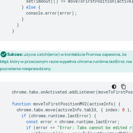
setTimeout
(()
=
>
moveToFirstPosition
(
active
}
else
{
console
.
error
(
error
);
}
}
}
Sukces:
użycie catch(error) w kontekście Promise zapewnia, że
błąd, który w przeciwnym razie wypełnia chrome.runtime.lastError, nie
pozostanie niesprawdzony.
chrome
.
tabs
.
onActivated
.
addListener
(
moveToFirstPos
function
moveToFirstPositionMV2
(
activeInfo
)
{
chrome
.
tabs
.
move
(
activeInfo
.
tabId
,
{
index
:
0
},
if
(
chrome
.
runtime
.
lastError
)
{
const
error
=
chrome
.
runtime
.
lastError
;
if
(
error
==
"Error: Tabs cannot be edited r