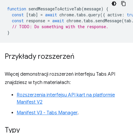
function
sendMessageToActiveTab
(
message
)
{
const
[
tab
]
=
await
chrome
.
tabs
.
query
({
active
:
tr
const
response
=
await
chrome
.
tabs
.
sendMessage
(
tab
// TODO: Do something with the response.
}
Przykłady rozszerzeń
Więcej demonstracji rozszerzeń interfejsu Tabs API
znajdziesz w tych materiałach:
Rozszerzenia interfejsu API kart na platformie
Manifest V2
Manifest V3 - Tabs Manager
.
Typy