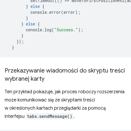
setTimeout
(()
=
>
moveToFirstPositionMV2
(
a
}
else
{
console
.
error
(
error
);
}
}
else
{
console
.
log
(
"Success."
);
}
});
}
Przekazywanie wiadomości do skryptu treści
wybranej karty
Ten przykład pokazuje, jak proces roboczy rozszerzenia
może komunikować się ze skryptami treści
w określonych kartach przeglądarki za pomocą
interfejsu
tabs.sendMessage()
.