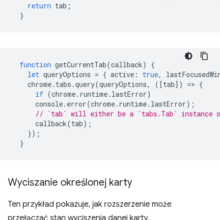
return
tab
;
}
function
getCurrentTab
(
callback
)
{
let
queryOptions
=
{
active
:
true
,
lastFocusedWi
chrome
.
tabs
.
query
(
queryOptions
,
([
tab
])
=
>
{
if
(
chrome
.
runtime
.
lastError
)
console
.
error
(
chrome
.
runtime
.
lastError
);
// `tab` will either be a `tabs.Tab` instance 
callback
(
tab
);
});
}
Wyciszanie określonej karty
Ten przykład pokazuje, jak rozszerzenie może
przełączać stan wyciszenia danej karty.