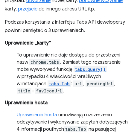
przykład:
utworzenie
nowej karty,
ponowne wczytanie
karty,
przejście
do innego adresu URL itp.
Podczas korzystania z interfejsu Tabs API deweloperzy
powinni pamiętać o 3 uprawnieniach.
Uprawnienie „karty”
To uprawnienie nie daje dostępu do przestrzeni
nazw
chrome.tabs
. Zamiast tego rozszerzenie
może wywoływać funkcję
tabs.query()
w przypadku 4 właściwości wrażliwych
w instancjach
tabs.Tab
:
url
,
pendingUrl
,
title
i
favIconUrl
.
Uprawnienia hosta
Uprawnienia hosta
umożliwiają rozszerzeniu
odczytywanie i wykonywanie zapytań dotyczących
4 informacji poufnych
tabs.Tab
na pasującej