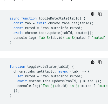
async
function
toggleMuteState
(
tabId
)
{
const
tab
=
await
chrome
.
tabs
.
get
(
tabId
);
const
muted
=
!
tab
.
mutedInfo
.
muted
;
await
chrome
.
tabs
.
update
(
tabId
,
{
muted
});
console
.
log
(
`Tab 
${
tab
.
id
}
 is 
${
muted
?
"muted"
}
function
toggleMuteState
(
tabId
)
{
chrome
.
tabs
.
get
(
tabId
,
async
(
tab
)
=
>
{
let
muted
=
!
tab
.
mutedInfo
.
muted
;
await
chrome
.
tabs
.
update
(
tabId
,
{
muted
});
console
.
log
(
`Tab 
${
tab
.
id
}
 is 
${
muted
?
"mute
});
}