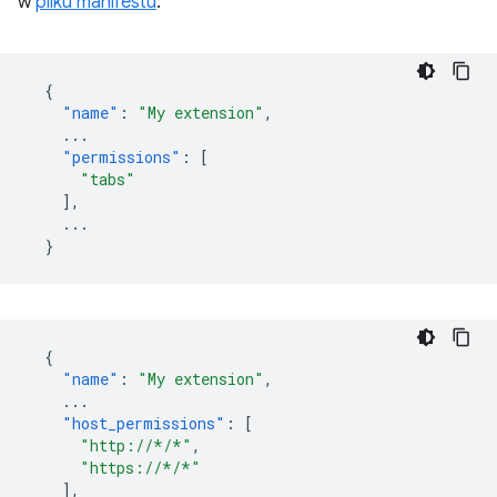
w
pliku manifestu
:
{
"name"
:
"My extension"
,
...
"permissions"
:
[
"tabs"
],
...
}
{
"name"
:
"My extension"
,
...
"host_permissions"
:
[
"http://*/*"
,
"https://*/*"
],