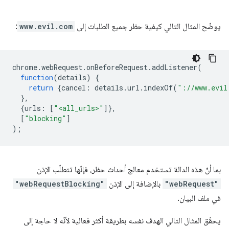
يوضّح المثال التالي كيفية حظر جميع الطلبات إلى
www.evil.com
:
chrome
.
webRequest
.
onBeforeRequest
.
addListener
(
function
(
details
)
{
return
{
cancel
:
details
.
url
.
indexOf
(
"://www.evil
},
{
urls
:
[
"<all_urls>"
]},
[
"blocking"
]
);
بما أنّ هذه الدالة تستخدم معالج أحداث حظر، فإنّها تتطلّب الإذن
"webRequest"
بالإضافة إلى الإذن
"webRequestBlocking"
في ملف البيان.
يحقّق المثال التالي الهدف نفسه بطريقة أكثر فعالية لأنّه لا حاجة إلى