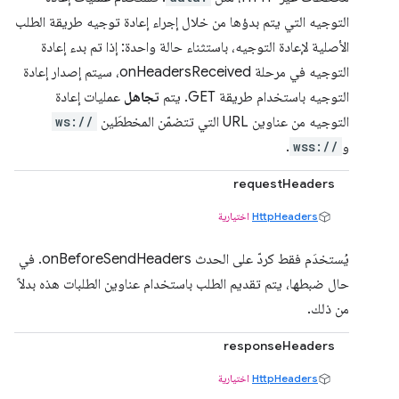
التوجيه التي يتم بدؤها من خلال إجراء إعادة توجيه طريقة الطلب
الأصلية لإعادة التوجيه، باستثناء حالة واحدة: إذا تم بدء إعادة
التوجيه في مرحلة onHeadersReceived، سيتم إصدار إعادة
التوجيه باستخدام طريقة GET. يتم
تجاهل
عمليات إعادة
التوجيه من عناوين URL التي تتضمّن المخططَين
ws://
و
wss://
.
requestHeaders
HttpHeaders
اختيارية
يُستخدَم فقط كردّ على الحدث onBeforeSendHeaders. في
حال ضبطها، يتم تقديم الطلب باستخدام عناوين الطلبات هذه بدلاً
من ذلك.
responseHeaders
HttpHeaders
اختيارية