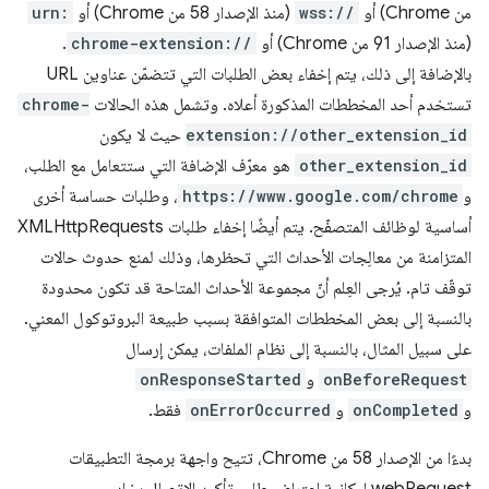
من Chrome) أو
wss://
(منذ الإصدار 58 من Chrome) أو
urn:
(منذ الإصدار 91 من Chrome) أو
chrome-extension://
.
بالإضافة إلى ذلك، يتم إخفاء بعض الطلبات التي تتضمّن عناوين URL
تستخدم أحد المخططات المذكورة أعلاه. وتشمل هذه الحالات
chrome-
extension://other_extension_id
حيث لا يكون
other_extension_id
هو معرّف الإضافة التي ستتعامل مع الطلب،
و
https://www.google.com/chrome
، وطلبات حساسة أخرى
أساسية لوظائف المتصفّح. يتم أيضًا إخفاء طلبات XMLHttpRequests
المتزامنة من معالِجات الأحداث التي تحظرها، وذلك لمنع حدوث حالات
توقّف تام. يُرجى العِلم أنّ مجموعة الأحداث المتاحة قد تكون محدودة
بالنسبة إلى بعض المخططات المتوافقة بسبب طبيعة البروتوكول المعني.
على سبيل المثال، بالنسبة إلى نظام الملفات، يمكن إرسال
onBeforeRequest
و
onResponseStarted
و
onCompleted
و
onErrorOccurred
فقط.
بدءًا من الإصدار 58 من Chrome، تتيح واجهة برمجة التطبيقات