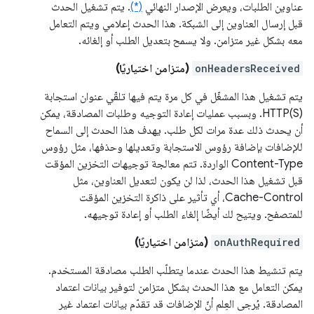
عناوين الطلبات، ويعرض الإصدار النهائي
(*)
. يتم تشغيل الحدث
قبل إرسال العناوين إلى الشبكة. هذا الحدث إعلامي ويتم التعامل
معه بشكل غير متزامن. ولا يسمح بتعديل الطلب أو إلغائه.
onHeadersReceived
(متزامن اختياريًا)
يتم تشغيل هذا المشغّل في كل مرة يتم فيها تلقّي عنوان استجابة
HTTP(S). وبسبب عمليات إعادة التوجيه وطلبات المصادقة، يمكن
أن يحدث ذلك عدة مرات لكل طلب. يهدف هذا الحدث إلى السماح
للإضافات بإضافة رؤوس الاستجابة وتعديلها وحذفها، مثل رؤوس
Content-Type الواردة. تتم معالجة توجيهات التخزين المؤقت
قبل تشغيل هذا الحدث، لذا لن يكون لتعديل العناوين، مثل
Cache-Control، أي تأثير على ذاكرة التخزين المؤقت
للمتصفح. ويتيح لك أيضًا إلغاء الطلب أو إعادة توجيهه.
onAuthRequired
(متزامن اختياريًا)
يتم تنشيط هذا الحدث عندما يتطلّب الطلب مصادقة المستخدم.
يمكن التعامل مع هذا الحدث بشكل متزامن لتوفير بيانات اعتماد
المصادقة. يُرجى العِلم أنّ الإضافات قد تقدّم بيانات اعتماد غير