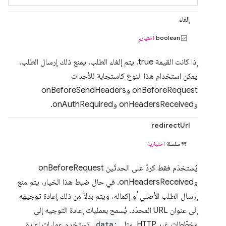
إلغاء
boolean
اختياري
إذا كانت القيمة true، يتم إلغاء الطلب. يمنع ذلك إرسال الطلب.
يمكن استخدام هذا النوع كاستجابة للأحداث
onBeforeRequest وonBeforeSendHeaders
وonHeadersReceived وonAuthRequired.
redirectUrl
سلسلة
اختيارية
يُستخدَم فقط كردّ على الحدثَين onBeforeRequest
وonHeadersReceived. في حال ضبط هذا الخيار، يتم منع
إرسال الطلب الأصلي أو إكماله، ويتم بدلاً من ذلك إعادة توجيهه
إلى عنوان URL المحدّد. يُسمح بعمليات إعادة التوجيه إلى
مخطّطات غير HTTP، مثل
data:
. تستخدم عمليات إعادة