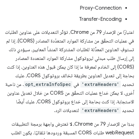
Proxy-Connection
Transfer-Encoding
اعتبارًا من الإصدار 79 من Chrome، تؤثّر التعديلات على عناوين الطلبات
في عمليات التحقّق من مشاركة الموارد المتعدّدة المصادر (CORS). إذا لم
تستوفِ العناوين المعدَّلة للطلبات المشتركة المنشأ المعايير، سيؤدي ذلك
إلى إرسال طلب مبدئي لبروتوكول مشاركة الموارد المتعددة المصادر
(CORS) إلى الخادم لمعرفة ما إذا كان يمكن قبول هذه العناوين. إذا كنت
بحاجة إلى تعديل العناوين بطريقة تخالف بروتوكول CORS، عليك
تحديد
'extraHeaders'
في
opt_extraInfoSpec
. من ناحية
أخرى، لا يمكن خداع عمليات التحقّق من CORS من خلال تعديل عناوين
الاستجابة. إذا كنت بحاجة إلى خداع بروتوكول CORS، عليك أيضًا
تحديد
'extraHeaders'
لتعديلات الرد.
بدءًا من الإصدار 79 من Chrome،
لا
تعترض واجهة برمجة التطبيقات
webRequest طلبات CORS المسبقة وردودها تلقائيًا. يكون الطلب