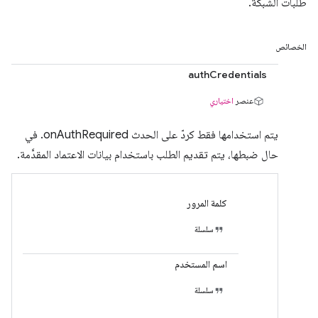
طلبات الشبكة.
الخصائص
authCredentials
عنصر
اختياري
يتم استخدامها فقط كردّ على الحدث onAuthRequired. في
حال ضبطها، يتم تقديم الطلب باستخدام بيانات الاعتماد المقدَّمة.
كلمة المرور
سلسلة
اسم المستخدم
سلسلة