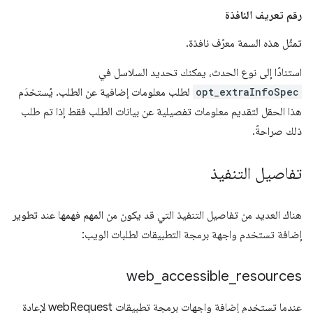
رقم تعريف النافذة
تمثّل هذه السمة معرّف نافذة.
استنادًا إلى نوع الحدث، يمكنك تحديد السلاسل في
opt_extraInfoSpec
لطلب معلومات إضافية عن الطلب. يُستخدَم
هذا الحقل لتقديم معلومات تفصيلية عن بيانات الطلب فقط إذا تم طلب
ذلك صراحةً.
تفاصيل التنفيذ
هناك العديد من تفاصيل التنفيذ التي قد يكون من المهم فهمها عند تطوير
إضافة تستخدم واجهة برمجة التطبيقات لطلبات الويب:
web
_
accessible
_
resources
عندما تستخدم إضافة واجهات برمجة تطبيقات webRequest لإعادة