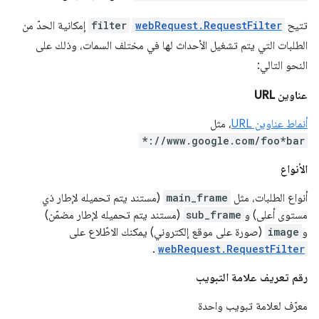
تتيح
webRequest.RequestFilter
filter
إمكانية الحدّ من
الطلبات التي يتم تشغيل الأحداث لها في مختلف السمات، وذلك على
النحو التالي:
عناوين URL
أنماط عناوين URL
، مثل
*://www.google.com/foo*bar
الأنواع
أنواع الطلبات، مثل
main_frame
(مستند يتم تحميله لإطار ذي
مستوى أعلى) و
sub_frame
(مستند يتم تحميله لإطار مضمّن)
و
image
(صورة على موقع إلكتروني) يمكنك الاطّلاع على
.
webRequest.RequestFilter
رقم تعريف علامة التبويب
معرّف لعلامة تبويب واحدة