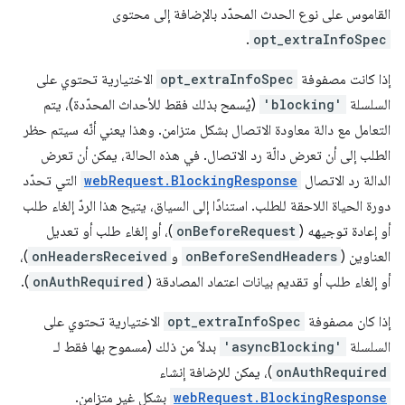
القاموس على نوع الحدث المحدّد بالإضافة إلى محتوى
.
opt_extraInfoSpec
إذا كانت مصفوفة
opt_extraInfoSpec
الاختيارية تحتوي على
السلسلة
'blocking'
(يُسمح بذلك فقط للأحداث المحدّدة)، يتم
التعامل مع دالة معاودة الاتصال بشكل متزامن. وهذا يعني أنّه سيتم حظر
الطلب إلى أن تعرض دالّة رد الاتصال. في هذه الحالة، يمكن أن تعرض
الدالة رد الاتصال
webRequest.BlockingResponse
التي تحدّد
دورة الحياة اللاحقة للطلب. استنادًا إلى السياق، يتيح هذا الردّ إلغاء طلب
أو إعادة توجيهه (
onBeforeRequest
)، أو إلغاء طلب أو تعديل
العناوين (
onBeforeSendHeaders
و
onHeadersReceived
)،
أو إلغاء طلب أو تقديم بيانات اعتماد المصادقة (
onAuthRequired
).
إذا كان مصفوفة
opt_extraInfoSpec
الاختيارية تحتوي على
السلسلة
'asyncBlocking'
بدلاً من ذلك (مسموح بها فقط لـ
onAuthRequired
)، يمكن للإضافة إنشاء
webRequest.BlockingResponse
بشكل غير متزامن.