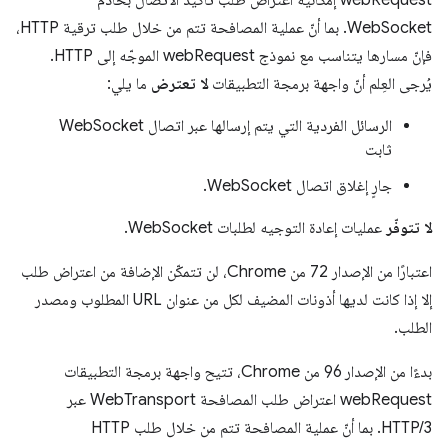
webRequest إمكانية اعتراض طلب تأكيد الاتصال بخادم
WebSocket. بما أنّ عملية المصافحة تتم من خلال طلب ترقية HTTP،
فإنّ مسارها يتناسب مع نموذج webRequest الموجّه إلى HTTP.
يُرجى العِلم أنّ واجهة برمجة التطبيقات
لا تعترض
ما يلي:
الرسائل الفردية التي يتم إرسالها عبر اتصال WebSocket
ثابت
جارٍ إغلاق اتصال WebSocket.
لا تتوفّر
عمليات إعادة التوجيه لطلبات WebSocket.
اعتبارًا من الإصدار 72 من Chrome، لن تتمكّن الإضافة من اعتراض طلب
إلا إذا كانت لديها أذونات المضيف لكل من عنوان URL المطلوب ومصدر
الطلب.
بدءًا من الإصدار 96 من Chrome، تتيح واجهة برمجة التطبيقات
webRequest اعتراض طلب المصافحة WebTransport عبر
HTTP/3. بما أنّ عملية المصافحة تتم من خلال طلب HTTP