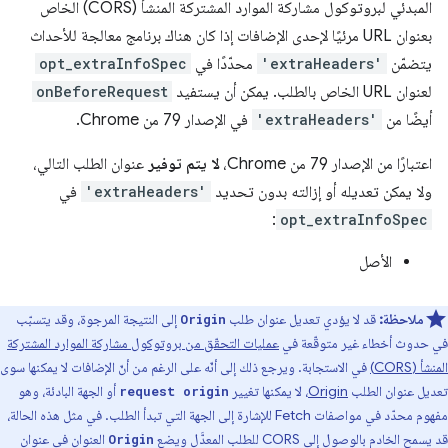
المبدئي لبروتوكول مشاركة الموارد المشتركة المنشأ (CORS) الخاص
بعنوان URL مرئيًا لإحدى الإضافات إذا كان هناك برنامج معالجة للأحداث
يتضمّن
'extraHeaders'
محدّدًا في
opt_extraInfoSpec
لعنوان URL الخاص بالطلب. يمكن أن يستفيد
onBeforeRequest
أيضًا من
'extraHeaders'
في الإصدار 79 من Chrome.
اعتبارًا من الإصدار 79 من Chrome،
لا يتم توفير
عنوان الطلب التالي،
ولا يمكن تعديله أو إزالته بدون تحديد
'extraHeaders'
في
:
opt_extraInfoSpec
الأصل
ملاحظة:
قد لا يؤدي تعديل عنوان طلب
إلى النتيجة المرجوة، وقد يتسبّب
Origin
في حدوث أخطاء غير متوقّعة في
عمليات التحقّق من بروتوكول مشاركة الموارد المشتركة
المنشأ (CORS)
في الاستجابة. ويرجع ذلك إلى أنّه على الرغم من أنّ الإضافات لا يمكنها سوى
تعديل عنوان الطلب
Origin
، لا يمكنها تغيير
أو الجهة البادئة، وهو
request origin
مفهوم محدّد في مواصفات Fetch للإشارة إلى الجهة التي تبدأ الطلب. في مثل هذه الحالة،
قد يسمح الخادم بالوصول إلى CORS للطلب المعدَّل ويضع
العنوان في عنوان
Origin