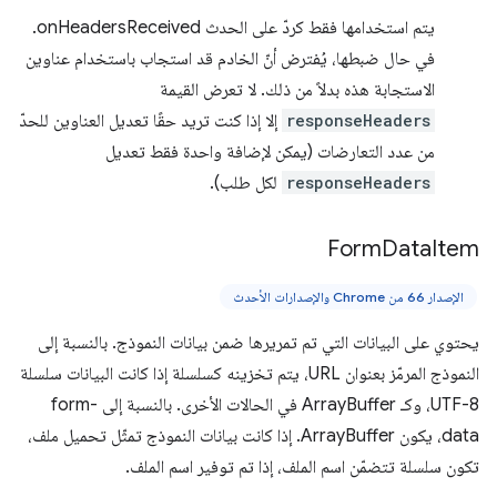
يتم استخدامها فقط كردّ على الحدث onHeadersReceived.
في حال ضبطها، يُفترض أنّ الخادم قد استجاب باستخدام عناوين
الاستجابة هذه بدلاً من ذلك. لا تعرض القيمة
responseHeaders
إلا إذا كنت تريد حقًا تعديل العناوين للحدّ
من عدد التعارضات (يمكن لإضافة واحدة فقط تعديل
responseHeaders
لكل طلب).
Form
Data
Item
الإصدار 66 من Chrome والإصدارات الأحدث
يحتوي على البيانات التي تم تمريرها ضمن بيانات النموذج. بالنسبة إلى
النموذج المرمّز بعنوان URL، يتم تخزينه كسلسلة إذا كانت البيانات سلسلة
UTF-8، وكـ ArrayBuffer في الحالات الأخرى. بالنسبة إلى form-
data، يكون ArrayBuffer. إذا كانت بيانات النموذج تمثّل تحميل ملف،
تكون سلسلة تتضمّن اسم الملف، إذا تم توفير اسم الملف.