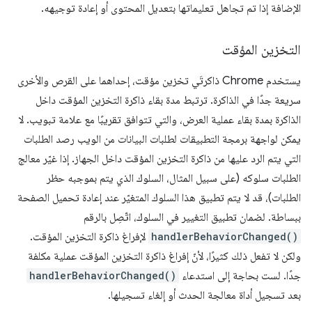
الإضافة إذا تم تجاهل تعليماتها بتعديل المحتوى أو إعادة توجيهه.
التخزين المؤقت
يستخدم Chrome ذاكرتَي تخزين مؤقت، إحداهما على القرص والأخرى
سريعة جدًا في الذاكرة. ترتبط مدة بقاء ذاكرة التخزين المؤقت داخل
الذاكرة بمدة بقاء عملية العرض، والتي تتوافق تقريبًا مع علامة تبويب. لا
يمكن لواجهة برمجة التطبيقات لطلبات البيانات من الويب رصد الطلبات
التي يتم الرد عليها من ذاكرة التخزين المؤقت داخل الجهاز. إذا غيّر معالج
الطلبات سلوكه (على سبيل المثال، السلوك الذي يتم بموجبه حظر
الطلبات)، قد لا يتم تطبيق هذا السلوك المتغيّر عند إعادة تحميل الصفحة
ببساطة. لضمان تطبيق التغيير في السلوك، اتّصِل بالرقم
handlerBehaviorChanged()
لإفراغ ذاكرة التخزين المؤقت.
ولكن لا تفعل ذلك كثيرًا، لأنّ إفراغ ذاكرة التخزين المؤقت عملية مكلفة
جدًا. لست بحاجة إلى استدعاء
handlerBehaviorChanged()
بعد تسجيل أداة معالجة الحدث أو إلغاء تسجيلها.