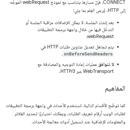
CONNECT، فإنّ مسارها يتناسب مع نموذج webRequest الموجّه
إلى HTTP. يُرجى العِلم بما يلي:
بعد إنشاء الجلسة، لا يمكن للإضافات مراقبة الجلسة أو
التدخّل فيها من خلال واجهة برمجة التطبيقات
webRequest.
يتم تجاهل تعديل عناوين طلبات HTTP في
.
onBeforeSendHeaders
لا تتوافق
عمليات إعادة التوجيه والمصادقة مع
WebTransport عبر HTTP/3.
المفاهيم
كما توضّح الأقسام التالية، تستخدم الأحداث في واجهة برمجة التطبيقات
لطلبات الويب أرقام تعريف الطلبات، ويمكنك اختياريًا تحديد الفلاتر
والمعلومات الإضافية عند تسجيل أدوات معالجة الأحداث.