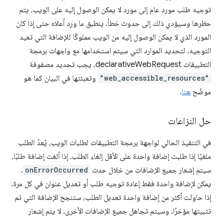
توجيه طلب مورد عام إلى مورد لا يمكن الوصول إليه على الويب، يتم
حظرها وسيؤدي ذلك إلى حدوث خطأ. ينطبق ما ورد أعلاه حتى إذا كان
المورد الذي لا يمكن الوصول إليه من الويب مملوكًا للإضافة التي تعيد
التوجيه. لتحديد الموارد التي سيتم استخدامها مع واجهات برمجة
التطبيقات declarativeWebRequest، يجب تحديد مصفوفة
"web_accessible_resources"
وتعبئتها في البيان كما هو
موضّح
هنا
.
حل النزاعات
في التنفيذ الحالي لواجهة برمجة التطبيقات لطلبات الويب، يُعدّ الطلب
ملغيًا إذا طلبت إضافة واحدة على الأقل إلغاء الطلب. إذا ألغت إضافة طلبًا،
سيتم إشعار جميع الإضافات من خلال حدث
onErrorOccurred
.
يمكن لإضافة واحدة فقط إعادة توجيه طلب أو تعديل عنوان في كل مرة.
إذا حاولت أكثر من إضافة واحدة تعديل الطلب، ستنجح الإضافة التي تم
تثبيتها مؤخرًا، وسيتم تجاهل جميع الإضافات الأخرى. لا يتم إشعار