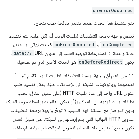
onErrorOccurred
يتم تنشيط هذا الحدث عندما يتعذّر معالجة طلب بنجاح.
تضمن واجهة برمجة التطبيقات لطلبات الويب أنّه لكل طلب، يتم تنشيط
onCompleted
أو
onErrorOccurred
كحدث نهائي، باستثناء
حالة واحدة: إذا تمت إعادة توجيه الطلب إلى عنوان URL
data://
،
يكون
onBeforeRedirect
هو الحدث الأخير الذي تم تسجيله.
*
يُرجى العِلم أنّ واجهة برمجة التطبيقات لطلبات الويب تقدّم تجريدًا
لمجموعة بروتوكولات الشبكة إلى الإضافة. داخليًا، يمكن تقسيم طلب
عنوان URL واحد إلى عدة طلبات HTTP (على سبيل المثال، لجلب
نطاقات بايت فردية من ملف كبير) أو يمكن معالجته بواسطة حزمة الشبكة
بدون التواصل مع الشبكة. لهذا السبب، لا توفّر واجهة برمجة التطبيقات
عناوين HTTP النهائية التي يتم إرسالها إلى الشبكة. على سبيل المثال،
تكون جميع العناوين ذات الصلة بالتخزين المؤقت غير مرئية للإضافة.