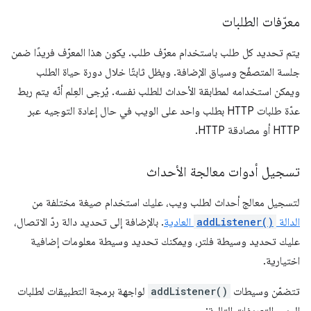
معرّفات الطلبات
يتم تحديد كل طلب باستخدام معرّف طلب. يكون هذا المعرّف فريدًا ضمن
جلسة المتصفّح وسياق الإضافة. ويظل ثابتًا خلال دورة حياة الطلب
ويمكن استخدامه لمطابقة الأحداث للطلب نفسه. يُرجى العِلم أنّه يتم ربط
عدّة طلبات HTTP بطلب واحد على الويب في حال إعادة التوجيه عبر
HTTP أو مصادقة HTTP.
تسجيل أدوات معالجة الأحداث
لتسجيل معالج أحداث لطلب ويب، عليك استخدام صيغة مختلفة من
الدالة
addListener()
العادية
. بالإضافة إلى تحديد دالة ردّ الاتصال،
عليك تحديد وسيطة فلتر، ويمكنك تحديد وسيطة معلومات إضافية
اختيارية.
تتضمّن وسيطات
addListener()
لواجهة برمجة التطبيقات لطلبات