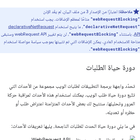
ملاحظة:
اعتبارًا من الإصدار 3 من ملف البيان، لم يعُد الإذن
متاحًا لمعظم الإضافات. يجب استخدام
"webRequestBlocking"
، ما يتيح استخدام
declarativeNetRequest
"declarativeNetRequest"
API
. باستثناء
، لن يتم تغيير webRequest API وستبقى
"webRequestBlocking"
متاحة للاستخدام العادي. يمكن للإضافات التي تم تثبيتها بموجب سياسة مواصلة استخدام
.
"webRequestBlocking"
دورة حياة الطلبات
تحدّد واجهة برمجة التطبيقات لطلبات الويب مجموعة من الأحداث التي
تتّبع دورة حياة طلب الويب. يمكنك استخدام هذه الأحداث لمراقبة حركة
المرور وتحليلها. ستتيح لك بعض الأحداث المتزامنة اعتراض طلب أو
حظره أو تعديله.
في ما يلي دورة حياة الحدث للطلبات الناجحة، يليها تعريفات الأحداث: