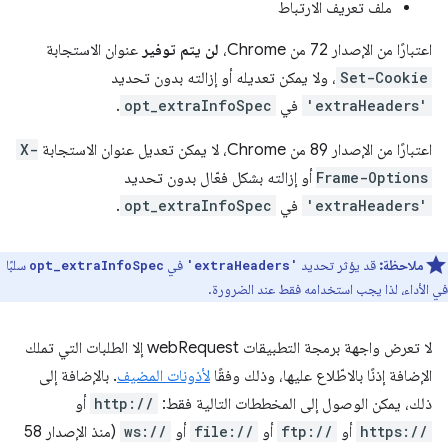
ملف تعريف الارتباط
اعتبارًا من الإصدار 72 من Chrome،
لن يتم توفير
عنوان الاستجابة
Set-Cookie
، ولا يمكن تعديله أو إزالته بدون تحديد
'extraHeaders'
في
opt_extraInfoSpec
.
اعتبارًا من الإصدار 89 من Chrome، لا يمكن تعديل عنوان الاستجابة
X-
Frame-Options
أو إزالته بشكل فعّال بدون تحديد
'extraHeaders'
في
opt_extraInfoSpec
.
ملاحظة:
قد يؤثر تحديد
في
سلبًا
opt_extraInfoSpec
'extraHeaders'
في الأداء، لذا يجب استخدامه فقط عند الضرورة.
لا تعرض واجهة برمجة التطبيقات webRequest إلا الطلبات التي تملك
الإضافة إذنًا بالاطّلاع عليها، وذلك وفقًا
لأذونات المضيف
. بالإضافة إلى
ذلك، يمكن الوصول إلى المخططات التالية فقط:
http://
أو
https://
أو
ftp://
أو
file://
أو
ws://
(منذ الإصدار 58