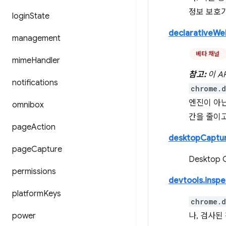
정보 보호
login
State
declarativeW
management
베타 채널
mime
Handler
참고:
이 A
notifications
chrome.d
엔진이 아
omnibox
간을 줄이고
page
Action
desktopCaptu
page
Capture
Desktop
permissions
devtools.insp
platform
Keys
chrome.d
power
나, 검사된