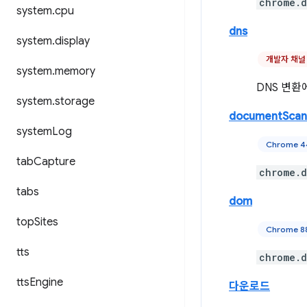
chrome.d
system
.
cpu
dns
system
.
display
개발자 채널
system
.
memory
DNS 변환
system
.
storage
documentScan
system
Log
Chrome 
tab
Capture
chrome.
tabs
dom
top
Sites
Chrome 8
tts
chrome.
tts
Engine
다운로드