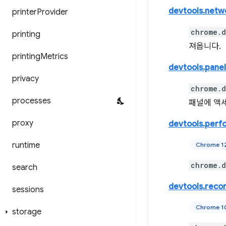
devtools.netw
printer
Provider
chrome.d
printing
져옵니다.
printing
Metrics
devtools.panel
privacy
chrome.d
processes
패널에 액
proxy
devtools.perf
runtime
Chrome 1
chrome.d
search
devtools.reco
sessions
Chrome 1
storage