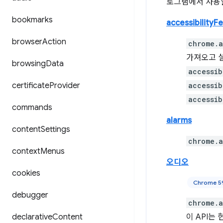
로그램에서 사용할
bookmarks
accessibilityF
browser
Action
chrome.a
가져오고 
browsing
Data
accessib
certificate
Provider
accessib
accessib
commands
alarms
content
Settings
chrome.a
context
Menus
오디오
cookies
Chrome 
debugger
chrome.a
declarative
Content
이 API는