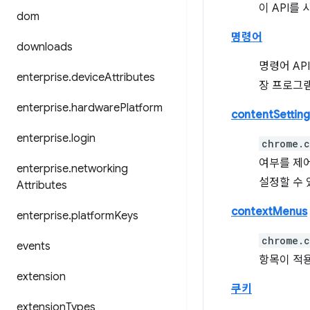
이 API를
dom
명령어
downloads
명령어 AP
enterprise
.
device
Attributes
장 프로그
enterprise
.
hardware
Platform
contentSetting
enterprise
.
login
chrome.c
여부를 제어
enterprise
.
networking
설정할 수 
Attributes
contextMenus
enterprise
.
platform
Keys
chrome.c
events
항목이 적용
extension
쿠키
extension
Types