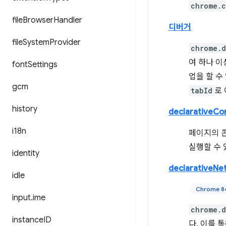
chrome.c
file
Browser
Handler
디버거
file
System
Provider
chrome.
여 하나 이
font
Settings
업을 할 수
gcm
tabId
로
history
declarativeCo
i18n
페이지의 
실행할 수 
identity
declarativeNe
idle
Chrome 8
input
.
ime
chrome.d
instance
ID
다. 이를 