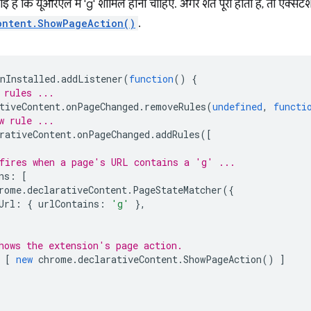
ी गई है कि यूआरएल में 'g' शामिल होना चाहिए. अगर शर्त पूरी होती है, तो एक्सट
ontent.ShowPageAction()
.
nInstalled
.
addListener
(
function
()
{
 rules ...
tiveContent
.
onPageChanged
.
removeRules
(
undefined
,
functi
w rule ...
rativeContent
.
onPageChanged
.
addRules
([
fires when a page's URL contains a 'g' ...
ns
:
[
rome
.
declarativeContent
.
PageStateMatcher
({
Url
:
{
urlContains
:
'g'
},
hows the extension's page action.
[
new
chrome
.
declarativeContent
.
ShowPageAction
()
]