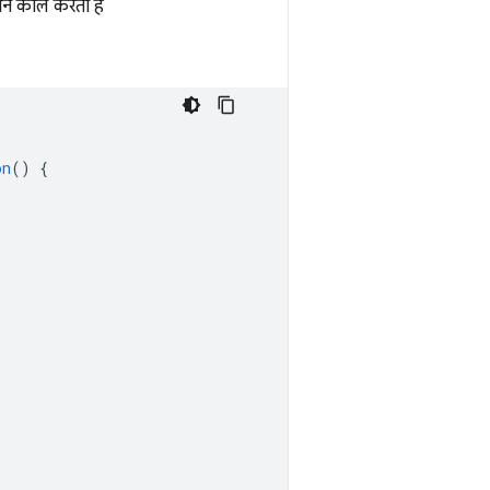
ेंशन कॉल करता है
on
()
{