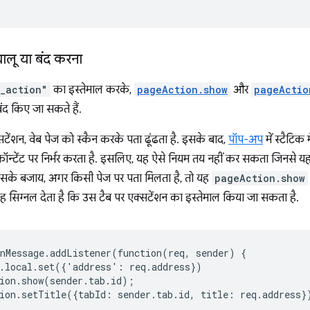
ालू या बंद करना
_action"
का इस्तेमाल करके,
pageAction.show
और
pageActio
ंद किए जा सकते हैं.
टेंशन, वेब पेज को स्कैन करके पता ढूंढता है. इसके बाद,
पॉप-अप
में स्टैटि
 कॉन्टेंट पर निर्भर करता है. इसलिए, यह ऐसे नियम तय नहीं कर सकता जिनसे
 इसके बजाय, अगर किसी पेज पर पता मिलता है, तो यह
pageAction.show
यह सिग्नल देता है कि उस टैब पर एक्सटेंशन का इस्तेमाल किया जा सकता है.
nMessage
.
addListener
(
function
(
req
,
sender
)
{
.
local
.
set
({
'
address
'
:
req
.
address
})
ion
.
show
(
sender
.
tab
.
id
);
ion
.
setTitle
({
tabId
:
sender
.
tab
.
id
,
title
:
req
.
address
}