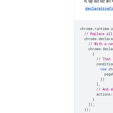
में, यह शर्त सेट क
declarativeC
chrome
.
runtime
.
o
// Replace all
chrome
.
declara
// With a ne
chrome
.
decla
{
// That 
conditio
new
ch
page
})
],
// And s
actions
:
}
]);
});