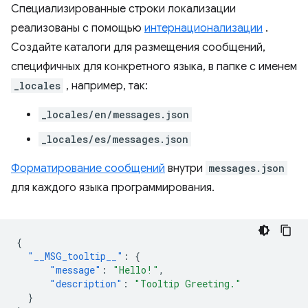
Специализированные строки локализации
реализованы с помощью
интернационализации
.
Создайте каталоги для размещения сообщений,
специфичных для конкретного языка, в папке с именем
_locales
, например, так:
_locales/en/messages.json
_locales/es/messages.json
Форматирование сообщений
внутри
messages.json
для каждого языка программирования.
{
"__MSG_tooltip__"
:
{
"message"
:
"Hello!"
,
"description"
:
"Tooltip Greeting."
}