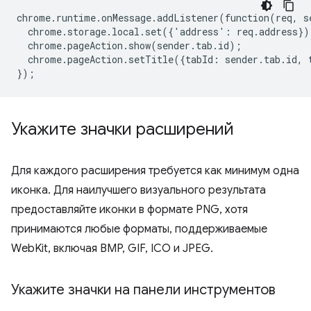
chrome
.
runtime
.
onMessage
.
addListener
(
function
(
req
,
s
chrome
.
storage
.
local
.
set
({
'
address
'
:
req
.
address
})
chrome
.
pageAction
.
show
(
sender
.
tab
.
id
);
chrome
.
pageAction
.
setTitle
({
tabId
:
sender
.
tab
.
id
,
});
Укажите значки расширений
Для каждого расширения требуется как минимум одна
иконка. Для наилучшего визуального результата
предоставляйте иконки в формате PNG, хотя
принимаются любые форматы, поддерживаемые
WebKit, включая BMP, GIF, ICO и JPEG.
Укажите значки на панели инструментов