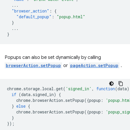
...
"browser_action"
:
{
"default_popup"
:
"popup.html"
}
...
}
Popups can also be set dynamically by calling
browserAction.setPopup
or
pageAction.setPopup
.
chrome
.
storage
.
local
.
get
(
'signed_in'
,
function
(
data
)
if
(
data
.
signed_in
)
{
chrome
.
browserAction
.
setPopup
({
popup
:
'popup.htm
}
else
{
chrome
.
browserAction
.
setPopup
({
popup
:
'popup_sig
}
});