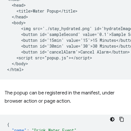
  <head>

    <title>Water Popup</title>

  </head>

  <body>

      <img src='./stay_hydrated.png' id='hydrateImage
      <button id='sampleSecond' value='0.1'>Sample Se
      <button id='15min' value='15'>15 Minutes</butto
      <button id='30min' value='30'>30 Minutes</butto
      <button id='cancelAlarm'>Cancel Alarm</button>

    <script src="popup.js"></script>

  </body>

The popup can be registered in the manifest, under
browser action or page action.
{
"name"
:
"Drink Water Event"
,