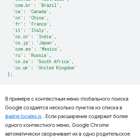
'com.br'
:
'Brazil'
,
'ca'
:
'Canada'
,
'cn'
:
'China'
,
'fr'
:
'France'
,
'it'
:
'Italy'
,
'co.in'
:
'India'
,
'co.jp'
:
'Japan'
,
'com.ms'
:
'Mexico'
,
'ru'
:
'Russia'
,
'co.za'
:
'South Africa'
,
'co.uk'
:
'United Kingdom'
};
В примере с контекстным меню глобального поиска
Google создается несколько пунктов из списка в
файле locales.js
. Если расширение содержит более
одного контекстного меню, Google Chrome
автоматически сворачивает их в одно родительское