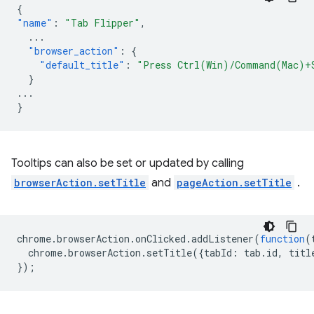
{
"name"
:
"Tab Flipper"
,
...
"browser_action"
:
{
"default_title"
:
"Press Ctrl(Win)/Command(Mac)+
}
...
}
Tooltips can also be set or updated by calling
browserAction.setTitle
and
pageAction.setTitle
.
chrome
.
browserAction
.
onClicked
.
addListener
(
function
(
chrome
.
browserAction
.
setTitle
({
tabId
:
tab
.
id
,
titl
});