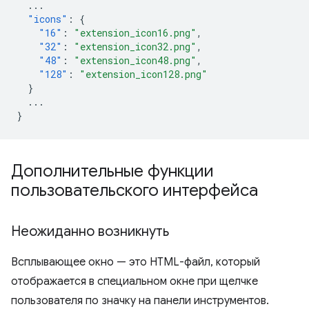
...
"icons"
:
{
"16"
:
"extension_icon16.png"
,
"32"
:
"extension_icon32.png"
,
"48"
:
"extension_icon48.png"
,
"128"
:
"extension_icon128.png"
}
...
}
Дополнительные функции
пользовательского интерфейса
Неожиданно возникнуть
Всплывающее окно — это HTML-файл, который
отображается в специальном окне при щелчке
пользователя по значку на панели инструментов.