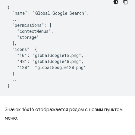
{

  "name": "Global Google Search",

  ...

  "permissions": [

    "contextMenus",

    "storage"

  ],

  "icons": {

    "16": "globalGoogle16.png",

    "48": "globalGoogle48.png",

    "128": "globalGoogle128.png"

  }

  ...

Значок 16x16 отображается рядом с новым пунктом
меню.