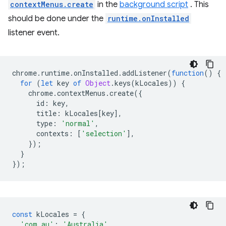
contextMenus.create
in the
background script
. This
should be done under the
runtime.onInstalled
listener event.
chrome
.
runtime
.
onInstalled
.
addListener
(
function
()
{
for
(
let
key
of
Object
.
keys
(
kLocales
))
{
chrome
.
contextMenus
.
create
({
id
:
key
,
title
:
kLocales
[
key
],
type
:
'normal'
,
contexts
:
[
'selection'
],
});
}
});
const
kLocales
=
{
'com.au'
:
'Australia'
,