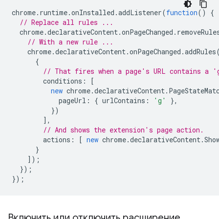
chrome
.
runtime
.
onInstalled
.
addListener
(
function
()
{
// Replace all rules ...
chrome
.
declarativeContent
.
onPageChanged
.
removeRule
// With a new rule ...
chrome
.
declarativeContent
.
onPageChanged
.
addRules
{
// That fires when a page's URL contains a '
conditions
:
[
new
chrome
.
declarativeContent
.
PageStateMat
pageUrl
:
{
urlContains
:
'g'
},
})
],
// And shows the extension's page action.
actions
:
[
new
chrome
.
declarativeContent
.
Sho
}
]);
});
});
Включить или отключить расширение