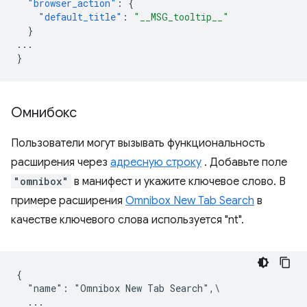
"browser_action"
:
{
"default_title"
:
"__MSG_tooltip__"
}
...
}
Омнибокс
Пользователи могут вызывать функциональность
расширения через
адресную строку
. Добавьте поле
"omnibox"
в манифест и укажите ключевое слово. В
примере расширения
Omnibox New Tab Search
в
качестве ключевого слова используется "nt".
{

  "name": "Omnibox New Tab Search",\

  ...
