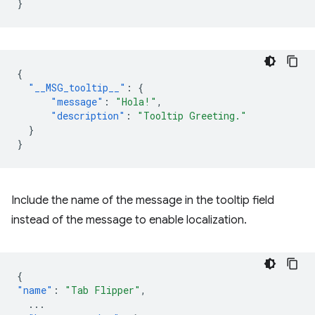
}
{
"__MSG_tooltip__"
:
{
"message"
:
"Hola!"
,
"description"
:
"Tooltip Greeting."
}
}
Include the name of the message in the tooltip field
instead of the message to enable localization.
{
"name"
:
"Tab Flipper"
,
...