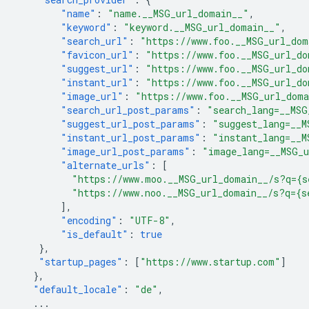
"name"
:
"name.__MSG_url_domain__"
,
"keyword"
:
"keyword.__MSG_url_domain__"
,
"search_url"
:
"https://www.foo.__MSG_url_dom
"favicon_url"
:
"https://www.foo.__MSG_url_do
"suggest_url"
:
"https://www.foo.__MSG_url_do
"instant_url"
:
"https://www.foo.__MSG_url_do
"image_url"
:
"https://www.foo.__MSG_url_dom
"search_url_post_params"
:
"search_lang=__MSG
"suggest_url_post_params"
:
"suggest_lang=__M
"instant_url_post_params"
:
"instant_lang=__M
"image_url_post_params"
:
"image_lang=__MSG_
"alternate_urls"
:
[
"https://www.moo.__MSG_url_domain__/s?q={s
"https://www.noo.__MSG_url_domain__/s?q={s
],
"encoding"
:
"UTF-8"
,
"is_default"
:
true
},
"startup_pages"
:
[
"https://www.startup.com"
]
},
"default_locale"
:
"de"
,
...