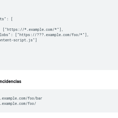
ts": [

 ["https://*.example.com/*"],

lobs": ["https://???.example.com/foo/*"],

ntent-script.js"]

ncidencias
.example.com/foo/bar

.example.com/foo/