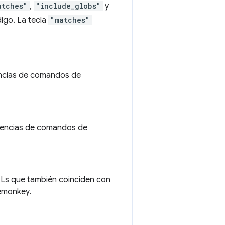
atches"
,
"include_globs"
y
digo. La tecla
"matches"
uencias de comandos de
ecuencias de comandos de
 URLs que también coinciden con
monkey.