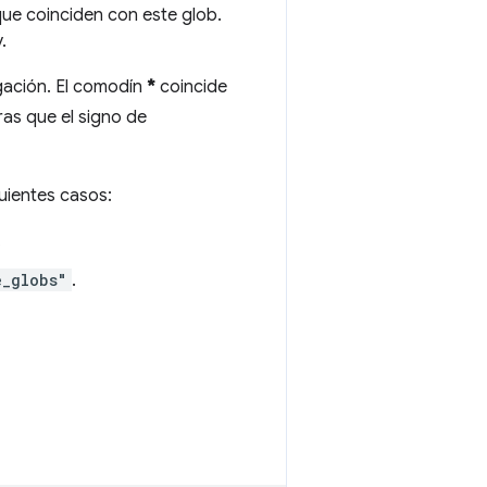
 que coinciden con este glob.
.
gación. El comodín
*
coincide
ras que el signo de
uientes casos:
.
e_globs"
.