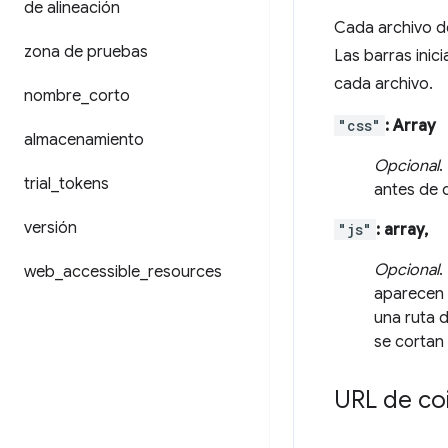
de alineación
Cada archivo de
zona de pruebas
Las barras inicia
cada archivo.
nombre
_
corto
"css"
: Array
almacenamiento
Opcional
.
trial
_
tokens
antes de 
versión
"js"
: array,
Opcional
.
web
_
accessible
_
resources
aparecen 
una ruta d
se cortan
URL de co