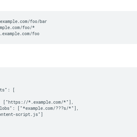
example.com/foo/bar

mple.com/foo/*

.example.com/foo
ts": [

 ["https://*.example.com/*"],

lobs": ["*example.com/???s/*"],

ntent-script.js"]
