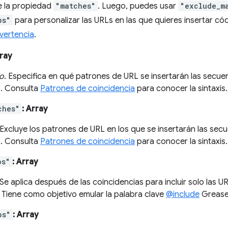
e la propiedad
"matches"
. Luego, puedes usar
"exclude_m
bs"
para personalizar las URLs en las que quieres insertar có
vertencia
.
rray
io
. Especifica en qué patrones de URL se insertarán las sec
. Consulta
Patrones de coincidencia
para conocer la sintaxis.
ches"
: Array
 Excluye los patrones de URL en los que se insertarán las s
. Consulta
Patrones de coincidencia
para conocer la sintaxis.
bs"
: Array
 Se aplica después de las coincidencias para incluir solo las
. Tiene como objetivo emular la palabra clave
@include
Grease
bs"
: Array