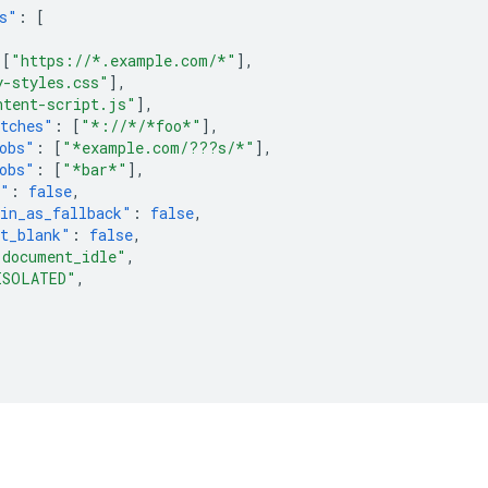
s"
:
[
[
"https://*.example.com/*"
],
y-styles.css"
],
ntent-script.js"
],
tches"
:
[
"*://*/*foo*"
],
obs"
:
[
"*example.com/???s/*"
],
obs"
:
[
"*bar*"
],
s"
:
false
,
in_as_fallback"
:
false
,
t_blank"
:
false
,
"document_idle"
,
ISOLATED"
,