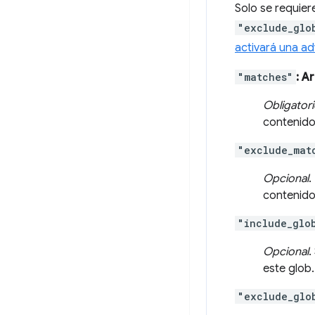
Solo se requier
"exclude_glo
activará una ad
"matches"
: A
Obligator
contenido
"exclude_mat
Opcional
.
contenido
"include_glo
Opcional
.
este glob
"exclude_glo