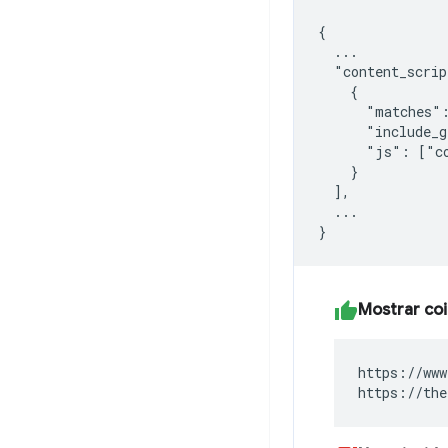
{

  ...

  "content_scrip
    {

      "matches":
      "include_g
      "js": ["co
    }

  ],

  ...

Mostrar coi
https://www
https://the