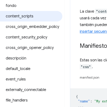
fondo
La clave
"cont
content
_
scripts
usará cada vez
también pueden
cross
_
origin
_
embedder
_
policy
insertar secue
content
_
security
_
policy
Manifiest
cross
_
origin
_
opener
_
policy
descripción
Estas son las 
"css"
.
default
_
locale
manifest.json
event
_
rules
externally
_
connectable
{
file
_
handlers
"name"
:
"My ex
...