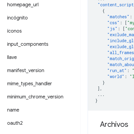
homepage
_
url
"content_script
{
"matches"
:
incógnito
"css"
:
[
"m
"js"
:
[
"co
íconos
"exclude_ma
"include_gl
input
_
components
"exclude_gl
"all_frame
llave
"match_orig
"match_abou
manifest
_
version
"run_at"
:
"world"
:
"
}
mime
_
types
_
handler
],
...
minimum
_
chrome
_
version
}
name
Archivos
oauth2