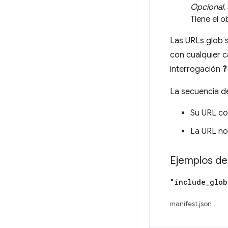
Opcional
.
Tiene el o
Las URLs glob 
con cualquier c
interrogación
?
La secuencia de
Su URL co
La URL no
Ejemplos de
"include
_
glob
manifest.json