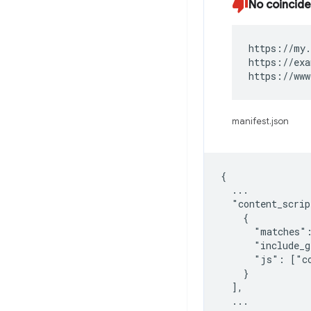
No coincide
https://my.
https://exa
https://www
manifest.json
{

  ...

  "content_scrip
    {

      "matches":
      "include_g
      "js": ["co
    }

  ],

  ...
