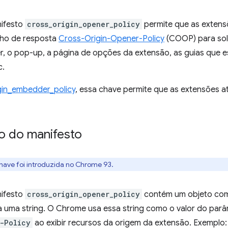
nifesto
cross_origin_opener_policy
permite que as extens
lho de resposta
Cross-Origin-Opener-Policy
(COOP) para soli
er, o pop-up, a página de opções da extensão, as guias que 
c.
gin_embedder_policy
, essa chave permite que as extensões 
o do manifesto
chave foi introduzida no Chrome 93.
nifesto
cross_origin_opener_policy
contém um objeto co
sa uma string. O Chrome usa essa string como o valor do pa
-Policy
ao exibir recursos da origem da extensão. Exemplo: