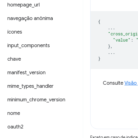
homepage
_
url
navegação anônima
{
...
ícones
"cross_origi
"value"
:
input
_
components
},
...
}
chave
manifest
_
version
Consulte
Visão
mime
_
types
_
handler
minimum
_
chrome
_
version
nome
oauth2
Exceto em caso de indica