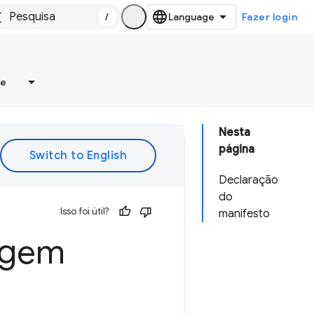
/
Fazer login
re
Nesta
página
Declaração
do
Isso foi útil?
manifesto
rigem