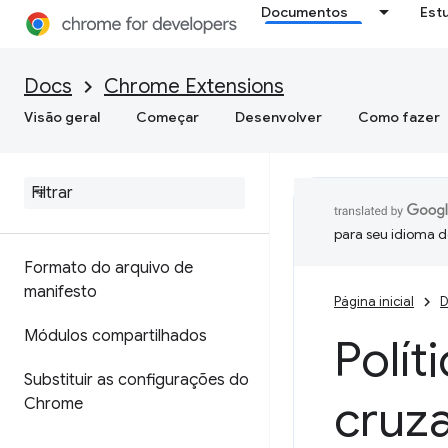
Documentos
Est
Docs
Chrome Extensions
Visão geral
Começar
Desenvolver
Como fazer
para seu idioma d
Formato do arquivo de
manifesto
Página inicial
D
Módulos compartilhados
Polít
Substituir as configurações do
cruz
Chrome