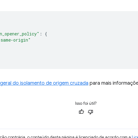
n_opener_policy"
:
{
"same-origin"
 geral do isolamento de origem cruzada
para mais informaçõe
Isso foi útil?
ção contrária, o conteúdo desta página é licenciado de acordo com a
Lic