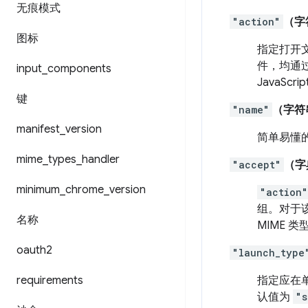
无痕模式
"action"
（字
图标
指定打开
件，均通过
input
_
components
JavaScr
键
"name"
（字符
manifest
_
version
简单易懂
mime
_
types
_
handler
"accept"
（字
minimum
_
chrome
_
version
"action"
组。对于
名称
MIME 
oauth2
"launch_type
requirements
指定应在
认值为
"s