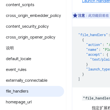
Launch Handler
content
_
scripts
cross
_
origin
_
embedder
_
policy
注意
：此功能目前在 Ch
content
_
security
_
policy
"file_handlers"
cross
_
origin
_
opener
_
policy
{
"action"
:
"
说明
"name"
:
"Pl
"accept"
:
{
default
_
locale
"text/plai
}
"launch_type
event
_
rules
}
]
externally
_
connectable
file
_
handlers
"file_handle
homepage
_
url
指定扩展