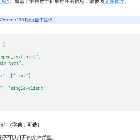
 API
。如需了解特定于扩展程序的信息，请参阅
文件处理
。
rome 120
Beta 版
中提供。
:
[
/open_text.html"
,
ain text"
,
n"
:
[
".txt"
]
"
:
"single-client"
rs"
（字典，可选）
程序可以打开的文件类型。