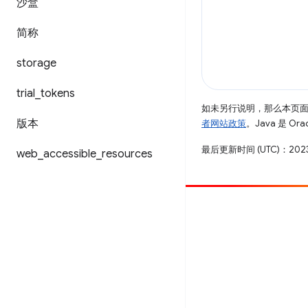
沙盒
简称
storage
trial
_
tokens
如未另行说明，那么本页
版本
者网站政策
。Java 是 O
最后更新时间 (UTC)：2023
web
_
accessible
_
resources
参与
提交 bug
查看未处理完毕的问题