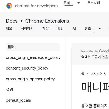
문서
우수사례
공유 모듈
Chrome 설정 재정의
Docs
Chrome Extensions
개요
시작하기
개발
방법
AI
참조
background
content
_
scripts
역에는 오류가 있을 
cross
_
origin
_
embedder
_
policy
content
_
security
_
policy
홈
Docs
Ch
cross
_
origin
_
opener
_
policy
매니페
설명
default
_
locale
유효한 홈페이지 