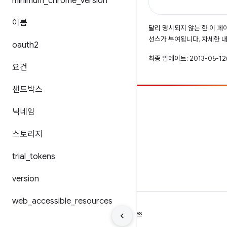
minimum
_
chrome
_
version
이름
달리 명시되지 않는 한 이 
선스가 부여됩니다. 자세한 
oauth2
최종 업데이트: 2013-05-12(
요건
샌드박스
참여
닉네임
버그 신고
스토리지
공개된 문제 보기
trial
_
tokens
version
web
_
accessible
_
resources
약관
개인정보처리방침
Manage cookies