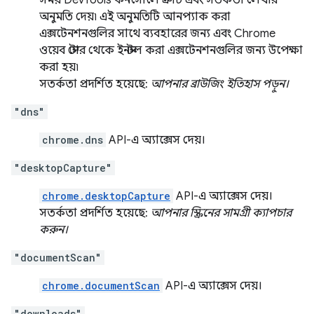
সময় DevTools কনসোলে ত্রুটি এবং সতর্কতা লেখার
অনুমতি দেয়৷ এই অনুমতিটি আনপ্যাক করা
এক্সটেনশনগুলির সাথে ব্যবহারের জন্য এবং Chrome
ওয়েব স্টোর থেকে ইনস্টল করা এক্সটেনশনগুলির জন্য উপেক্ষা
করা হয়৷
সতর্কতা প্রদর্শিত হয়েছে:
আপনার ব্রাউজিং ইতিহাস পড়ুন।
"dns"
chrome.dns
API-এ অ্যাক্সেস দেয়।
"desktopCapture"
chrome.desktopCapture
API-এ অ্যাক্সেস দেয়।
সতর্কতা প্রদর্শিত হয়েছে:
আপনার স্ক্রিনের সামগ্রী ক্যাপচার
করুন।
"documentScan"
chrome.documentScan
API-এ অ্যাক্সেস দেয়।
"downloads"