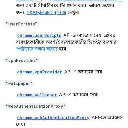
জন্য একটি সীমাহীন কোটা প্রদান করে। আরও তথ্যের
জন্য,
সঞ্চয়স্থান এবং কুকিজ
দেখুন।
"userScripts"
chrome.userScripts
API-এ অ্যাক্সেস দেয়। দ্রষ্টব্য:
ব্যবহারকারীকে অবশ্যই ব্যবহারকারীর স্ক্রিপ্টের ব্যবহার
স্পষ্টভাবে সক্ষম করতে
হবে।
"vpnProvider"
chrome.vpnProvider
API-এ অ্যাক্সেস দেয়।
"wallpaper"
chrome.wallpaper
API-এ অ্যাক্সেস দেয়।
"webAuthenticationProxy"
chrome.webAuthenticationProxy
API-তে অ্যাক্সেস
দেয়।