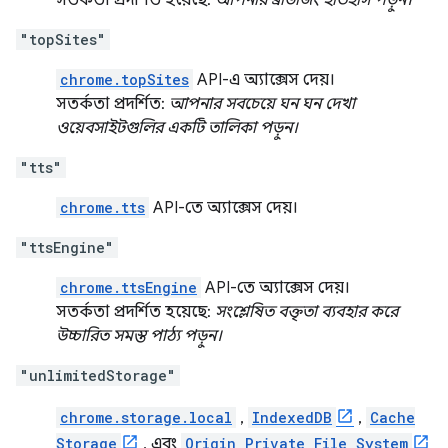
সতর্কতা প্রদর্শিত হয়েছে:
আপনার ব্রাউজিং ইতিহাস পড়ুন।
"topSites"
chrome.topSites
API-এ অ্যাক্সেস দেয়।
সতর্কতা প্রদর্শিত:
আপনার সবচেয়ে ঘন ঘন দেখা
ওয়েবসাইটগুলির একটি তালিকা পড়ুন।
"tts"
chrome.tts
API-তে অ্যাক্সেস দেয়।
"ttsEngine"
chrome.ttsEngine
API-তে অ্যাক্সেস দেয়।
সতর্কতা প্রদর্শিত হয়েছে:
সংশ্লেষিত বক্তৃতা ব্যবহার করে
উচ্চারিত সমস্ত পাঠ্য পড়ুন।
"unlimitedStorage"
chrome.storage.local
,
IndexedDB
,
Cache
Storage
, এবং
Origin Private File System