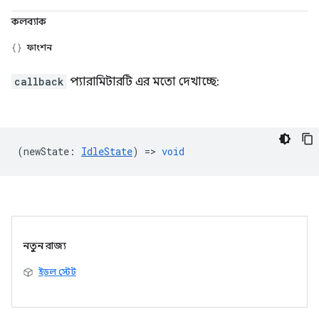
কলব্যাক
ফাংশন
callback
প্যারামিটারটি এর মতো দেখাচ্ছে:
(
newState
:
IdleState
) =>
void
নতুন রাজ্য
ইডল স্টেট