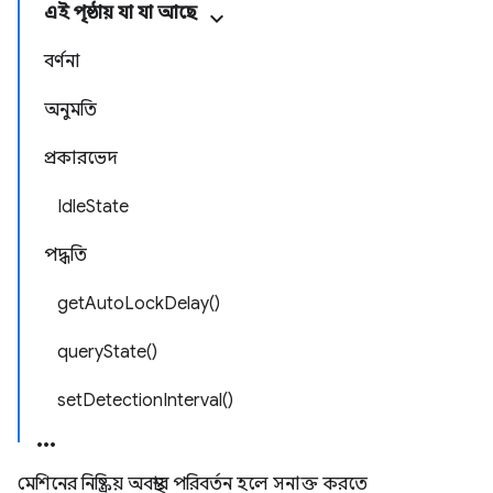
এই পৃষ্ঠায় যা যা আছে
বর্ণনা
অনুমতি
প্রকারভেদ
IdleState
পদ্ধতি
getAutoLockDelay()
queryState()
setDetectionInterval()
মেশিনের নিষ্ক্রিয় অবস্থার পরিবর্তন হলে সনাক্ত করতে