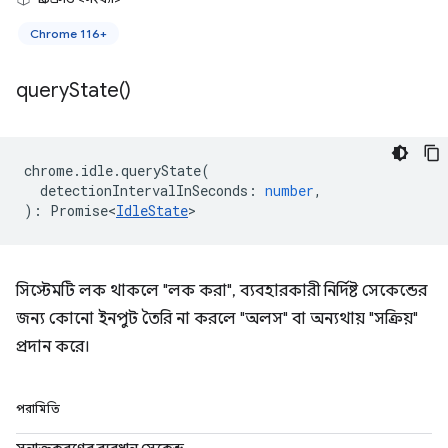
Chrome 116+
query
State(
)
chrome
.
idle
.
queryState
(
detectionIntervalInSeconds
:
number
,
)
:
Promise<
IdleState
>
সিস্টেমটি লক থাকলে "লক করা", ব্যবহারকারী নির্দিষ্ট সেকেন্ডের
জন্য কোনো ইনপুট তৈরি না করলে "অলস" বা অন্যথায় "সক্রিয়"
প্রদান করে।
পরামিতি