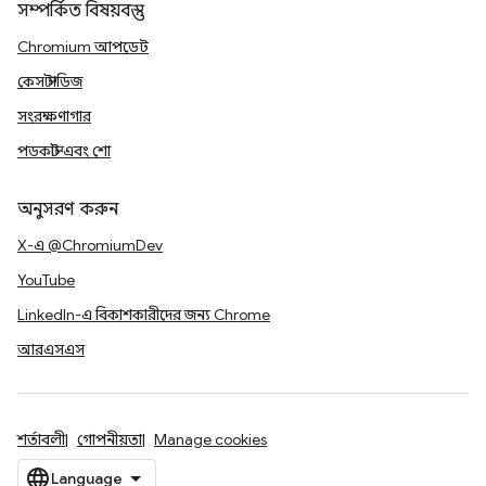
সম্পর্কিত বিষয়বস্তু
Chromium আপডেট
কেস স্টাডিজ
সংরক্ষণাগার
পডকাস্ট এবং শো
অনুসরণ করুন
X-এ @ChromiumDev
YouTube
LinkedIn-এ বিকাশকারীদের জন্য Chrome
আরএসএস
শর্তাবলী
গোপনীয়তা
Manage cookies