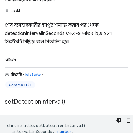
সনাক্তকরণের ব্যবধান সেকেন্ড
সংখ্যা
শেষ ব্যবহারকারীর ইনপুট শনাক্ত করার পর থেকে
detectionIntervalInSeconds সেকেন্ড অতিবাহিত হলে
সিস্টেমটি নিষ্ক্রিয় বলে বিবেচিত হয়।
রিটার্নস
প্রতিশ্রুতি<
IdleState
>
Chrome 116+
set
Detection
Interval(
)
chrome
.
idle
.
setDetectionInterval
(
intervalInSeconds
:
number
,