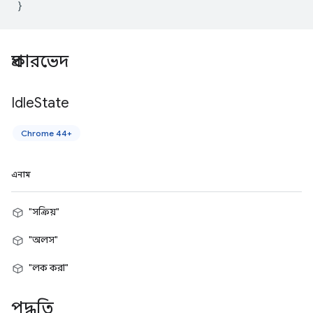
}
প্রকারভেদ
Idle
State
Chrome 44+
এনাম
"সক্রিয়"
"অলস"
"লক করা"
পদ্ধতি