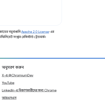
কোডের নমুনাগুলি
Apache 2.0 License
-এর
িয়েট সংস্থার রেজিস্টার্ড ট্রেডমার্ক।
অনুসরণ করুন
X-এ @ChromiumDev
YouTube
LinkedIn-এ বিকাশকারীদের জন্য Chrome
আরএসএস