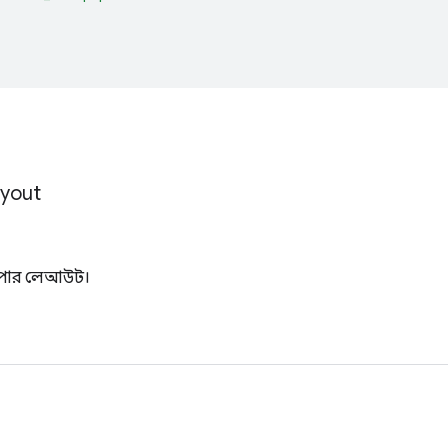
yout
পেপার লেআউট।