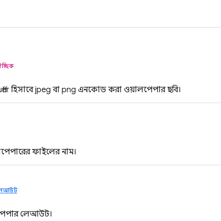
চ্ছিক
ffer হিসাবে jpeg বা png এনকোড করা ওয়ালপেপার ছবি।
ালপেপারের ফাইলের নাম।
 লেআউট
লপেপার লেআউট।