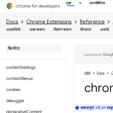
alarms
ডক্স
কেস স্টাডিজ
audio
Docs
Chrome Extensions
Reference
bookmarks
ওভারভিউ
শুরু করুন
বিকাশ করুন
কিভাবে
এআই
browsing
Data
certificate
Provider
commands
content
Settings
হোম
Docs
C
context
Menus
chro
cookies
debugger
গুরুত্বপূর্ণ:
এই API
শুধ
declarative
Content