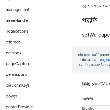
"CENTER_CRO
management
পদ্ধতি
mime
Handler
notifications
set
Wallpape
offscreen
omnibox
chrome
.
wallpaper
details
:
objec
page
Capture
)
:
Promise<Arra
permissions
নির্দিষ্ট
লেআউট
স
platform
Keys
power
পরামিতি
printer
Provider
বিস্তারিত