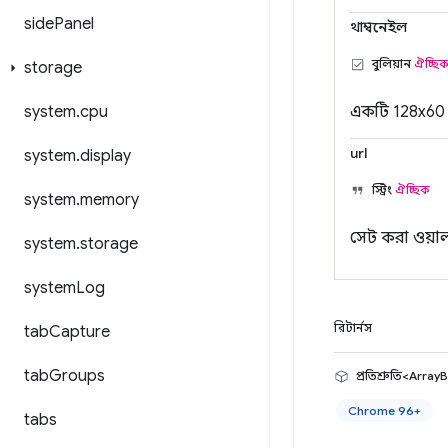
side
Panel
থাম্বনেইল
বুলিয়ান
ঐচ্ছি
storage
system
.
cpu
একটি 128x60 
url
system
.
display
স্ট্রিং
ঐচ্ছিক
system
.
memory
সেট করা ওয়া
system
.
storage
system
Log
রিটার্নস
tab
Capture
tab
Groups
প্রতিশ্রুতি<Array
Chrome 96+
tabs