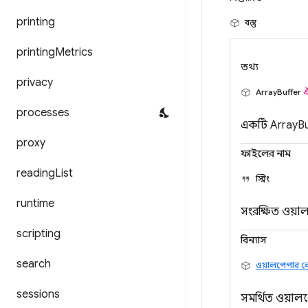
printing
বস্তু
printing
Metrics
তথ্য
privacy
ArrayBuffer
ঐ
processes
একটি ArrayBu
proxy
ফাইলের নাম
reading
List
স্ট্রিং
runtime
সংরক্ষিত ওয়
scripting
বিন্যাস
search
ওয়ালপেপার
sessions
সমর্থিত ওয়া