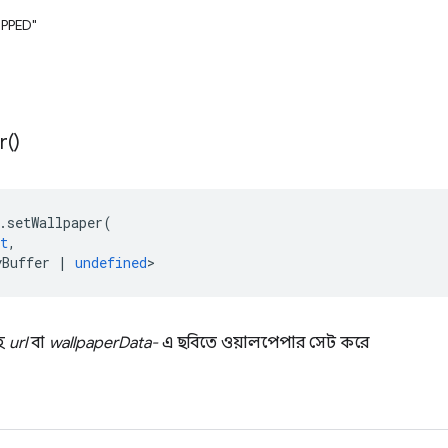
PPED"
r(
)
.
setWallpaper
(
t
,
yBuffer
|
undefined
>
হ
url
বা
wallpaperData-
এ ছবিতে ওয়ালপেপার সেট করে