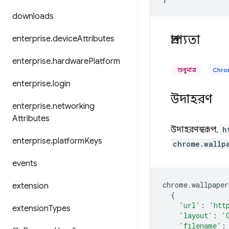
downloads
প্রাপ্যতা
enterprise
.
device
Attributes
enterprise
.
hardware
Platform
শুধুমাত্র
Chro
enterprise
.
login
উদাহরণ
enterprise
.
networking
Attributes
উদাহরণস্বরূপ,
h
enterprise
.
platform
Keys
chrome.wallp
events
chrome
.
wallpaper
extension
{
'url'
:
'htt
extension
Types
'layout'
:
'
'filename'
: