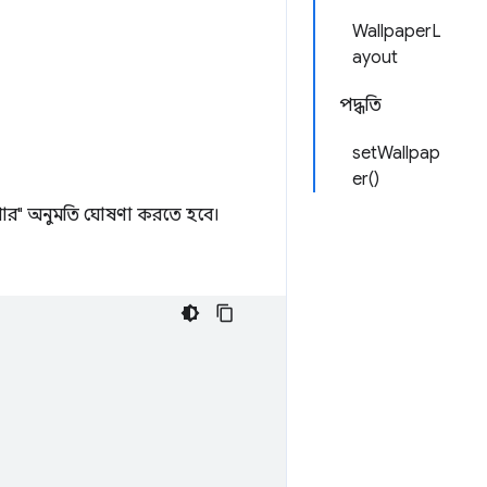
WallpaperL
ayout
পদ্ধতি
setWallpap
er()
ার" অনুমতি ঘোষণা করতে হবে।