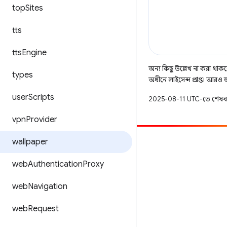
top
Sites
tts
tts
Engine
অন্য কিছু উল্লেখ না করা থাকলে,
types
অধীনে লাইসেন্স প্রাপ্ত। আরও
user
Scripts
2025-08-11 UTC-তে শেষব
vpn
Provider
wallpaper
অবদান
একটি বাগ ফাইল করুন
web
Authentication
Proxy
খোলা সমস্যা দেখুন
web
Navigation
web
Request