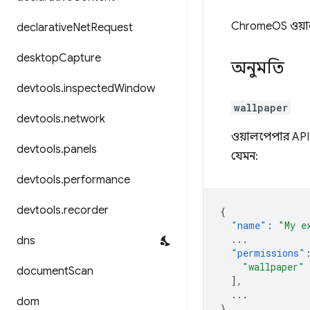
ChromeOS ওয়া
declarative
Net
Request
desktop
Capture
অনুমতি
devtools
.
inspected
Window
wallpaper
devtools
.
network
ওয়ালপেপার API
devtools
.
panels
যেমন:
devtools
.
performance
devtools
.
recorder
{
"name"
:
"My e
...
dns
"permissions"
"wallpaper"
document
Scan
],
...
dom
}