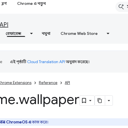
ব্লগ
Chrome এ নতুন
API
রেফারেন্স
নমুনা
Chrome Web Store
এই পৃষ্ঠাটি
Cloud Translation API
অনুবাদ করেছে।
hrome Extensions
Reference
API
me
.
wallpaper
ুমাত্র ChromeOS এ
কাজ করে।