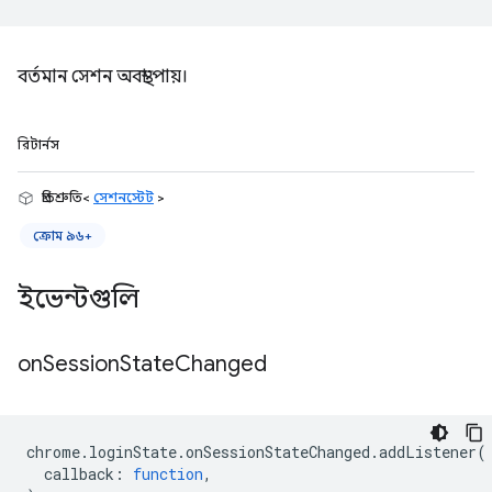
বর্তমান সেশন অবস্থা পায়।
রিটার্নস
প্রতিশ্রুতি<
সেশনস্টেট
>
ক্রোম ৯৬+
ইভেন্টগুলি
on
Session
State
Changed
chrome
.
loginState
.
onSessionStateChanged
.
addListener
(
callback
:
function
,