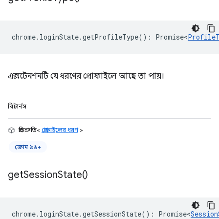
chrome
.
loginState
.
getProfileType
()
:
Promise<
Profile
এক্সটেনশনটি যে ধরণের প্রোফাইলে আছে তা পায়।
রিটার্নস
প্রতিশ্রুতি<
প্রোফাইলের ধরণ
>
ক্রোম ৯৬+
get
Session
State(
)
chrome
.
loginState
.
getSessionState
()
:
Promise<
Session