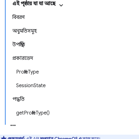
এই পৃষ্ঠায় যা যা আছে
বিবরণ
অনুমতিসমূহ
উপস্থিতি
প্রকারভেদ
ProfileType
SessionState
পদ্ধতি
getProfileType()
গুরুত্বপূর্ণ:
এই API
শুধুমাত্র ChromeOS এ
কাজ করে।