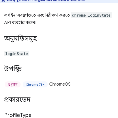
লগইন অবস্থা পড়তে এবং নিরীক্ষণ করতে
chrome.loginState
API ব্যবহার করুন।
অনুমতিসমূহ
loginState
উপস্থিতি
ChromeOS
শুধুমাত্র
Chrome 78+
প্রকারভেদ
Profile
Type