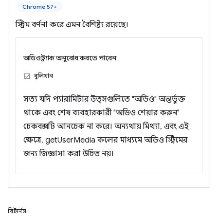
Chrome 57+
স্ট্রিম বর্ণনা করে এমন বৈশিষ্ট্য রয়েছে।
অডিওট্র্যাক অনুরোধ করতে পারেন
বুলিয়ান
সত্য যদি প্যারামিটার উত্সগুলিতে "অডিও" অন্তর্ভুক্ত
থাকে এবং শেষ ব্যবহারকারী "অডিও শেয়ার করুন"
চেকবক্সটি আনচেক না করে। অন্যথায় মিথ্যা, এবং এই
ক্ষেত্রে, getUserMedia কলের মাধ্যমে অডিও স্ট্রিমের
জন্য জিজ্ঞাসা করা উচিত নয়।
রিটার্নস