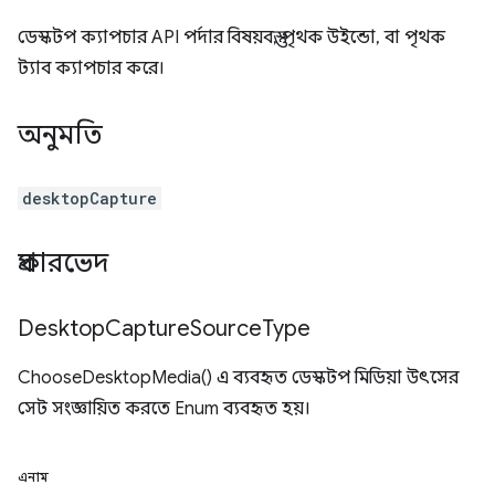
ডেস্কটপ ক্যাপচার API পর্দার বিষয়বস্তু, পৃথক উইন্ডো, বা পৃথক
ট্যাব ক্যাপচার করে।
অনুমতি
desktopCapture
প্রকারভেদ
Desktop
Capture
Source
Type
ChooseDesktopMedia() এ ব্যবহৃত ডেস্কটপ মিডিয়া উৎসের
সেট সংজ্ঞায়িত করতে Enum ব্যবহৃত হয়।
এনাম