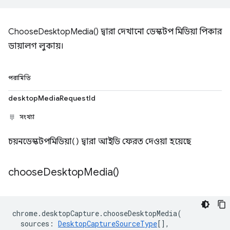
ChooseDesktopMedia() দ্বারা দেখানো ডেস্কটপ মিডিয়া পিকার
ডায়ালগ লুকায়।
পরামিতি
desktopMediaRequestId
সংখ্যা
চয়নডেস্কটপমিডিয়া() দ্বারা আইডি ফেরত দেওয়া হয়েছে
choose
Desktop
Media(
)
chrome
.
desktopCapture
.
chooseDesktopMedia
(
sources
:
DesktopCaptureSourceType
[],