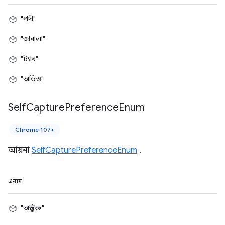
"পর্দা"
"জানালা"
"ট্যাব"
"অডিও"
Self
Capture
Preference
Enum
Chrome 107+
আয়না
SelfCapturePreferenceEnum
.
এনাম
"অন্তর্ভুক্ত"