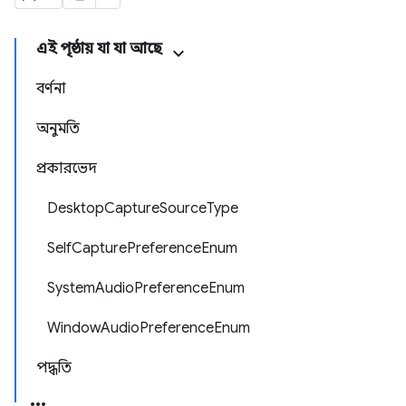
এই পৃষ্ঠায় যা যা আছে
বর্ণনা
অনুমতি
প্রকারভেদ
DesktopCaptureSourceType
SelfCapturePreferenceEnum
SystemAudioPreferenceEnum
WindowAudioPreferenceEnum
পদ্ধতি