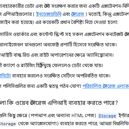
যবহারকারীর ডেটা এবং স্টেট সংরক্ষণ করার জন্য একটি এক্সটেনশন-নির্দিষ
টোরেজ এপিআইগুলোর (
ইনডেক্সডডিবি
এবং
স্টোরেজ
) মতোই, কিন্তু এক্সটেন
াইন করা হয়েছে। এর কয়েকটি প্রধান বৈশিষ্ট্য নিচে দেওয়া হলো:
ার্ভিস ওয়ার্কার এবং কন্টেন্ট স্ক্রিপ্ট সহ সকল এক্সটেনশন কনটেক্সট 
়ালাইজেবল মানগুলো অবজেক্ট প্রপার্টি হিসেবে সংরক্ষিত থাকে।
আইটি বাল্ক রিড এবং রাইট অপারেশনের ক্ষেত্রে অ্যাসিঙ্ক্রোনাস।
 ক্যাশে ও ব্রাউজিং হিস্ট্রি মুছে ফেললেও ডেটা থেকে যায়।
কগনিটো
ব্যবহার করলেও সংরক্ষিত সেটিংস অপরিবর্তিত থাকে।
ইজ পলিসিগুলির জন্য একটি স্বতন্ত্র পঠন-যোগ্য
পরিচালিত স্টোরেজ এলাক
লো কি ওয়েব স্টোরেজ এপিআই ব্যবহার করতে পারে?
ুলি কিছু ক্ষেত্রে (পপআপ এবং অন্যান্য HTML পেজ)
Storage
ইন্টা
Storage
থেকে অ্যাক্সেসযোগ্য) ব্যবহার করতে পারে, আমরা নিম্নলিখ