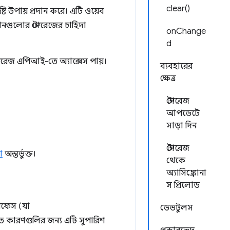
clear()
্ট উপায় প্রদান করে। এটি ওয়েব
শনগুলোর স্টোরেজের চাহিদা
onChange
d
স্টোরেজ এপিআই-তে অ্যাক্সেস পায়।
ব্যবহারের
ক্ষেত্র
স্টোরেজ
আপডেটে
সাড়া দিন
স্টোরেজ
া
অন্তর্ভুক্ত।
থেকে
অ্যাসিঙ্ক্রোনা
স প্রিলোড
রফেস (যা
ডেভটুলস
িত কারণগুলির জন্য এটি সুপারিশ