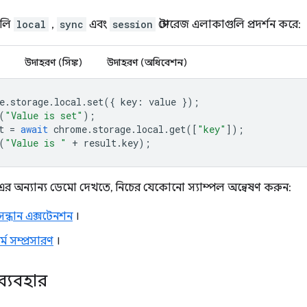
ুলি
local
,
sync
এবং
session
স্টোরেজ এলাকাগুলি প্রদর্শন করে:
উদাহরণ (সিঙ্ক)
উদাহরণ (অধিবেশন)
e
.
storage
.
local
.
set
({
key
:
value
});
(
"Value is set"
);
t
=
await
chrome
.
storage
.
local
.
get
([
"key"
]);
(
"Value is "
+
result
.
key
);
র অন্যান্য ডেমো দেখতে, নিচের যেকোনো স্যাম্পল অন্বেষণ করুন:
সন্ধান এক্সটেনশন
।
ম সম্প্রসারণ
।
ব্যবহার