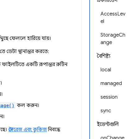
প্রকারভেদ
AccessLev
el
StorageCh
 মুছে ফেললে হারিয়ে যায়।
ange
ে ডেটা স্থানান্তর করতে:
বৈশিষ্ট্য
িপ্ট ফাইলটিতে একটি রূপান্তর রুটিন
local
।
managed
।
session
sage()
কল করুন।
sync
ুন।
ইভেন্টগুলি
েছে।
স্টোরেজ এবং কুকিজ
নিবন্ধে
onChange