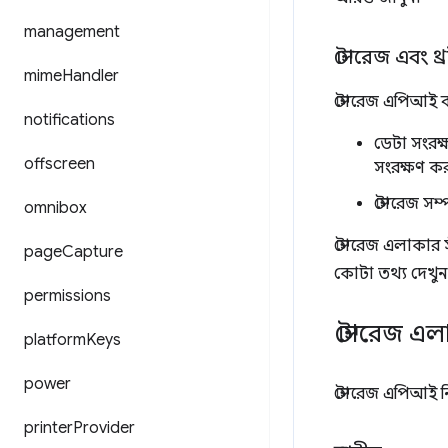
management
স্টোরেজ এবং থ্
mime
Handler
স্টোরেজ এপিআই ব্
notifications
ডেটা সংরক্
offscreen
সংরক্ষণ কর
স্টোরেজ স
omnibox
স্টোরেজ এলাকার স
page
Capture
কোটা তথ্য দেখুন
permissions
স্টোরেজ এল
platform
Keys
power
স্টোরেজ এপিআই নি
printer
Provider