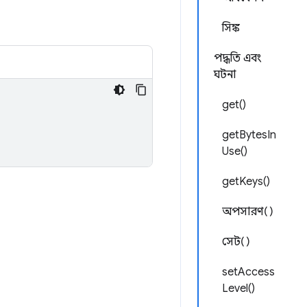
সিঙ্ক
পদ্ধতি এবং
ঘটনা
get()
getBytesIn
Use()
getKeys()
অপসারণ()
সেট()
setAccess
Level()