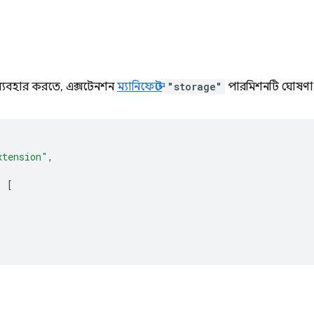
্যবহার করতে, এক্সটেনশন
ম্যানিফেস্টে
"storage"
পারমিশনটি ঘোষণা 
xtension"
,
:
[