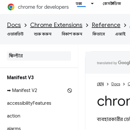
ডক্স
কেস স্টাডিজ
Docs
Chrome Extensions
Reference
ওভারভিউ
শুরু করুন
বিকাশ করুন
কিভাবে
এআই
Manifest V3
হোম
Docs
C
➡ Manifest V2
chro
accessibility
Features
action
ব্যবহারকারীর ডেট
alarms