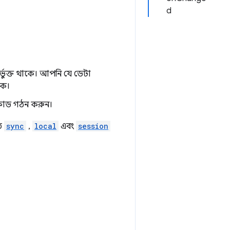
d
্ভুক্ত থাকে। আপনি যে ডেটা
কে।
 কোড গঠন করুন।
তে
sync
,
local
এবং
session