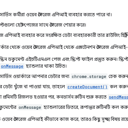
সার্ভিস কর্মীরা ওয়েব স্টোরেজ এপিআই ব্যবহার করতে পারে না।
ক্রিপ্টগুলো হোস্ট পেজের সাথে স্টোরেজ শেয়ার করে।
েজ এপিআই ব্যবহার করে সংরক্ষিত ডেটা ব্যবহারকারী তার ব্রাউজিং হিস্ট্রি
়ার্কার থেকে ওয়েব স্টোরেজ এপিআই থেকে এক্সটেনশন স্টোরেজ এপিআই-ত
রিন ডকুমেন্ট এইচটিএমএল পেজ এবং স্ক্রিপ্ট ফাইল প্রস্তুত করুন। স্ক্র
onMessage
হ্যান্ডলার থাকা উচিত।
সার্ভিস ওয়ার্কারে আপনার ডেটার জন্য
chrome.storage
চেক করুন
ডেটা খুঁজে না পাওয়া যায়, তাহলে
createDocument()
কল করুন
প্রমিসটি রিজলভ হওয়ার পর, কনভার্সন রুটিন শুরু করতে
sendMes
ডকুমেন্টের
onMessage
হ্যান্ডলারের ভিতরে, রূপান্তর রুটিনটি কল কর
ওয়েব স্টোরেজ এপিআই কীভাবে কাজ করে, তারও কিছু সূক্ষ্ম বিষয় রয়