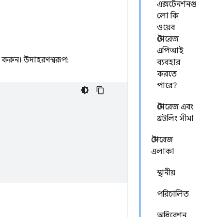
এক্সটেনশনগু
লো কি
ওয়েব
স্টোরেজ
এপিআই
করুন। উদাহরণস্বরূপ:
ব্যবহার
করতে
পারে?
স্টোরেজ এবং
থ্রটলিং সীমা
স্টোরেজ
এলাকা
স্থানীয়
পরিচালিত
অধিবেশন