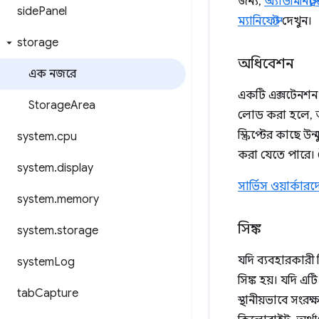
জন্য,
অ্যাডমিনিস্ট
side
Panel
ম্যানিফেস্ট
দেখুন।
storage
অধিবেশন
এক নজরে
একটি এক্সটেনশন ল
Storage
Area
লোড করা হলে, আপ
স্ক্রিপ্টের কাছে উন্
system
.
cpu
করা যেতে পারে। 
system
.
display
সার্ভিস ওয়ার্কা
system
.
memory
সিঙ্ক
system
.
storage
যদি ব্যবহারকারী
system
Log
সিঙ্ক হয়। যদি এ
tab
Capture
স্থানীয়ভাবে সংর