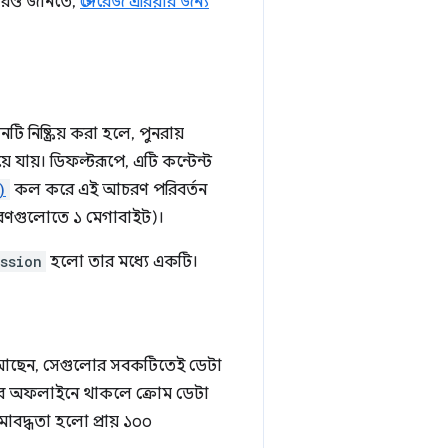
ে আরও জানতে,
স্টোরেজ এরিয়ার জন্য
নিষ্ক্রিয় করা হলে, পুনরায়
যায়। ডিফল্টরূপে, এটি কন্টেন্ট
)
কল করে এই আচরণ পরিবর্তন
করণগুলোতে ১ মেগাবাইট)।
ssion
হলো তার মধ্যে একটি।
করে আছেন, সেগুলোর সবকটিতেই ডেটা
র অফলাইনে থাকলে ক্রোম ডেটা
াবদ্ধতা হলো প্রায় ১০০