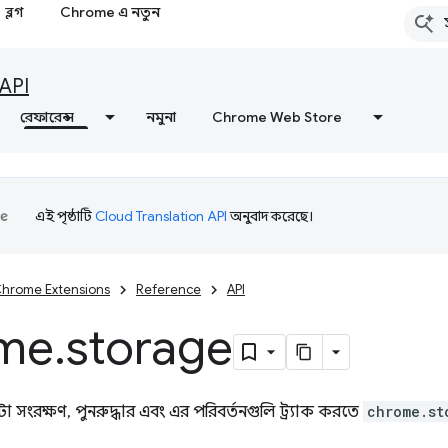
ব্লগ
Chrome এ নতুন
API
রেফারেন্স
নমুনা
Chrome Web Store
এই পৃষ্ঠাটি
Cloud Translation API
অনুবাদ করেছে।
hrome Extensions
Reference
API
me
.
storage
া সংরক্ষণ, পুনরুদ্ধার এবং এর পরিবর্তনগুলি ট্র্যাক করতে
chrome.st