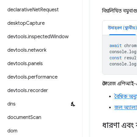
declarative
Net
Request
নিম্নলিখিত নমুনাগ
desktop
Capture
উদাহরণ (স্থানীয়)
devtools
.
inspected
Window
await
chrom
devtools
.
network
console
.
log
const
resul
devtools
.
panels
console
.
log
devtools
.
performance
স্টোরেজ এপিআই-এ
devtools
.
recorder
বৈশ্বিক অনু
dns
জল অ্যালার্
document
Scan
ধারণা এবং 
dom