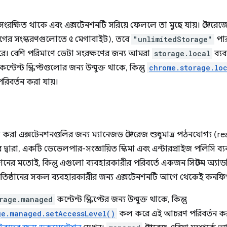
ে সংরক্ষিত থাকে এবং এক্সটেনশনটি সরিয়ে ফেললে তা মুছে যায়। স্টোর
ের সংস্করণগুলোতে ৫ মেগাবাইট), তবে
"unlimitedStorage"
পার
রে। বেশি পরিমাণে ডেটা সংরক্ষণের জন্য আমরা
storage.local
ব্যব
্টেন্ট স্ক্রিপ্টগুলোর জন্য উন্মুক্ত থাকে, কিন্তু
chrome.storage.lo
িবর্তন করা যায়।
্টল করা এক্সটেনশনগুলির জন্য ম্যানেজড স্টোরেজ শুধুমাত্র পঠনযোগ্য (re
দের দ্বারা, একটি ডেভেলপার-সংজ্ঞায়িত স্কিমা এবং এন্টারপ্রাইজ পলিসি 
 মতোই, কিন্তু এগুলো ব্যবহারকারীর পরিবর্তে একজন সিস্টেম অ্যাডমিনি
তিষ্ঠানের সকল ব্যবহারকারীর জন্য এক্সটেনশনটি আগে থেকেই কনফিগ
rage.managed
কন্টেন্ট স্ক্রিপ্টের জন্য উন্মুক্ত থাকে, কিন্তু
ge.managed.setAccessLevel()
কল করে এই আচরণ পরিবর্তন করা 