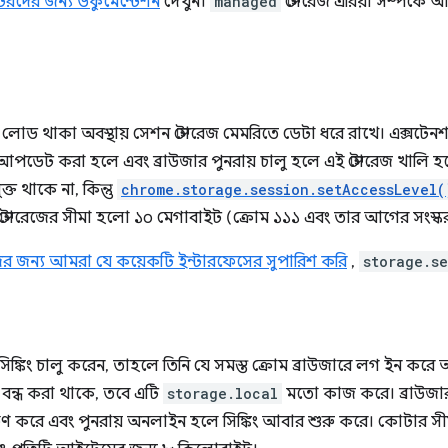
্রেটরদের জন্য ডকুমেন্টেশন
দেখুন।
managed
স্টোরেজ এরিয়া সম্পর্ক
োড থাকা অবস্থায় সেশন স্টোরেজ মেমরিতে ডেটা ধরে রাখে। এক্সটেনশনটি 
ডেট করা হলে এবং ব্রাউজার পুনরায় চালু হলে এই স্টোরেজ খালি হয়ে 
মুক্ত থাকে না, কিন্তু
chrome.storage.session.setAccessLevel(
স্টোরেজের সীমা হলো ১০ মেগাবাইট (ক্রোম ১১১ এবং তার আগের সংস্
রদের জন্য আমরা যে কয়েকটি ইন্টারফেসের সুপারিশ করি
,
storage.se
 সিঙ্কিং চালু করেন, তাহলে তিনি যে সমস্ত ক্রোম ব্রাউজারে লগ ইন 
টি বন্ধ করা থাকে, তবে এটি
storage.local
মতো কাজ করে। ব্রাউজা
ক্ষণ করে এবং পুনরায় অনলাইন হলে সিঙ্কিং আবার শুরু করে। কোটার সীম