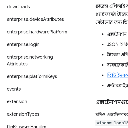
স্টোরেজ এপিআই ব্
downloads
প্ল্যাটফর্মের স্
enterprise
.
device
Attributes
মেটানোর জন্য ডিজ
enterprise
.
hardware
Platform
এক্সটেনশন স
enterprise
.
login
JSON সিরিয
স্টোরেজ এপি
enterprise
.
networking
Attributes
ব্যবহারকারী
স্প্লিট ইন
enterprise
.
platform
Keys
এন্টারপ্রা
events
এক্সটেনশনগু
extension
extension
Types
যদিও এক্সটেনশনগ
window.local
file
Browser
Handler