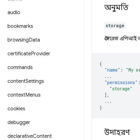
অনুমতি
audio
storage
bookmarks
স্টোরেজ এপিআই ব
browsing
Data
certificate
Provider
{
commands
"name"
:
"My e
...
content
Settings
"permissions"
"storage"
context
Menus
],
...
}
cookies
debugger
উদাহরণ
declarative
Content