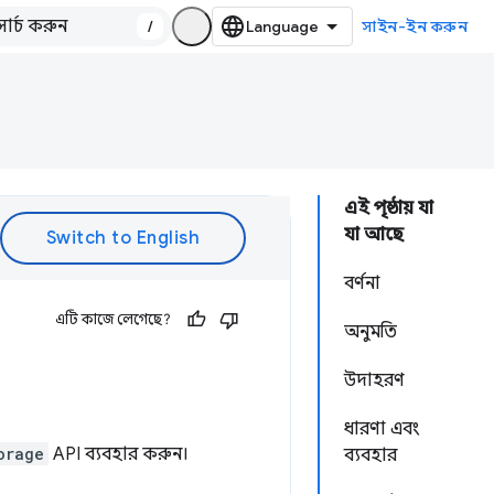
/
সাইন-ইন করুন
এই পৃষ্ঠায় যা
যা আছে
বর্ণনা
এটি কাজে লেগেছে?
অনুমতি
উদাহরণ
ধারণা এবং
orage
API ব্যবহার করুন।
ব্যবহার