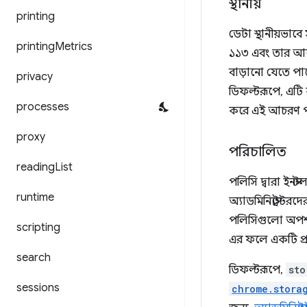
স্থানীয়
printing
ডেটা স্থানীয়ভাব
printing
Metrics
১১৩ এবং তার আগ
বাড়ানো যেতে পা
privacy
ডিফল্টরূপে, এটি কন
processes
করে এই আচরণ পর
proxy
পরিচালিত
reading
List
পলিসি দ্বারা ইনস
runtime
অ্যাডমিনিস্ট্রেটর
পলিসিগুলো অপশনের
scripting
এর ফলে একটি প্র
search
ডিফল্টরূপে,
sto
sessions
chrome.stora