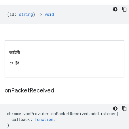
(
id
:
string
) =>
void
আইডি
স্ট্রিং
on
Packet
Received
chrome
.
vpnProvider
.
onPacketReceived
.
addListener
(
callback
:
function
,
)