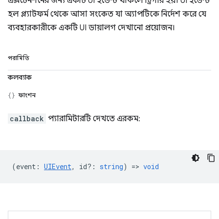
এক্সটেনশনের জন্য একটি UI ইভেন্ট থাকলে ট্রিগার হয়। UI ইভেন্ট
হল প্ল্যাটফর্ম থেকে আসা সংকেত যা অ্যাপটিকে নির্দেশ করে যে
ব্যবহারকারীকে একটি UI ডায়ালগ দেখানো প্রয়োজন।
পরামিতি
কলব্যাক
ফাংশন
callback
প্যারামিটারটি দেখতে এরকম:
(
event
:
UIEvent
,
id?
:
string
) =>
void