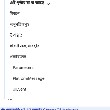
এই পৃষ্ঠায় যা যা আছে
বিবরণ
অনুমতিসমূহ
উপস্থিতি
ধারণা এবং ব্যবহার
প্রকারভেদ
Parameters
PlatformMessage
UIEvent
গুরুত্বপূর্ণ:
এই API
শুধুমাত্র ChromeOS এ
কাজ করে।