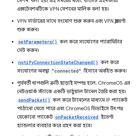
সেশন" বলা হয়। এই সময়ের মধ্যে, বার্তাটি গ্রহণকারী
এক্সটেনশনটিকে VPN সেশনের মালিক বলা হয়।
VPN সার্ভারের সাথে সংযোগ শুরু করুন এবং VPN ক্লায়েন্ট
শুরু করুন।
setParameters()
কল করে সংযোগের প্যারামিটার
সেট করুন।
notifyConnectionStateChanged()
কল করে
সংযোগের অবস্থা
"connected"
হিসাবে অবহিত করুন।
পূর্ববর্তী ধাপগুলি ত্রুটি ছাড়াই সম্পন্ন হলে, ChromeOS এর
নেটওয়ার্ক স্ট্যাকে একটি ভার্চুয়াল টানেল তৈরি করা হয়।
sendPacket()
কল করে টানেলের মাধ্যমে IP প্যাকেট
পাঠানো যেতে পারে এবং ChromeOS ডিভাইসে উৎপন্ন
যেকোনো প্যাকেট
onPacketReceived
ইভেন্ট
হ্যান্ডলার ব্যবহার করে গ্রহণ করা হবে।