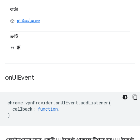
বার্তা
প্ল্যাটফর্মমেসেজ
ত্রুটি
স্ট্রিং
on
UIEvent
chrome
.
vpnProvider
.
onUIEvent
.
addListener
(
callback
:
function
,
)