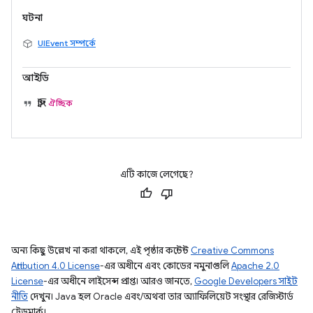
ঘটনা
UIEvent সম্পর্কে
আইডি
স্ট্রিং
ঐচ্ছিক
এটি কাজে লেগেছে?
অন্য কিছু উল্লেখ না করা থাকলে, এই পৃষ্ঠার কন্টেন্ট
Creative Commons
Attribution 4.0 License
-এর অধীনে এবং কোডের নমুনাগুলি
Apache 2.0
License
-এর অধীনে লাইসেন্স প্রাপ্ত। আরও জানতে,
Google Developers সাইট
নীতি
দেখুন। Java হল Oracle এবং/অথবা তার অ্যাফিলিয়েট সংস্থার রেজিস্টার্ড
ট্রেডমার্ক।