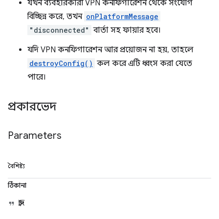
যখন ব্যবহারকারী VPN কনফিগারেশন থেকে সংযোগ
বিচ্ছিন্ন করে, তখন
onPlatformMessage
"disconnected"
বার্তা সহ ফায়ার হবে।
যদি VPN কনফিগারেশন আর প্রয়োজন না হয়, তাহলে
destroyConfig()
কল করে এটি ধ্বংস করা যেতে
পারে।
প্রকারভেদ
Parameters
বৈশিষ্ট্য
ঠিকানা
স্ট্রিং