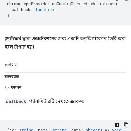
chrome
.
vpnProvider
.
onConfigCreated
.
addListener
(
callback
:
function
,
)
প্ল্যাটফর্ম দ্বারা এক্সটেনশনের জন্য একটি কনফিগারেশন তৈরি করা
হলে ট্রিগার হয়।
পরামিতি
কলব্যাক
ফাংশন
callback
প্যারামিটারটি দেখতে এরকম:
(
id
:
string
,
name
:
string
,
data
:
object
) =>
void