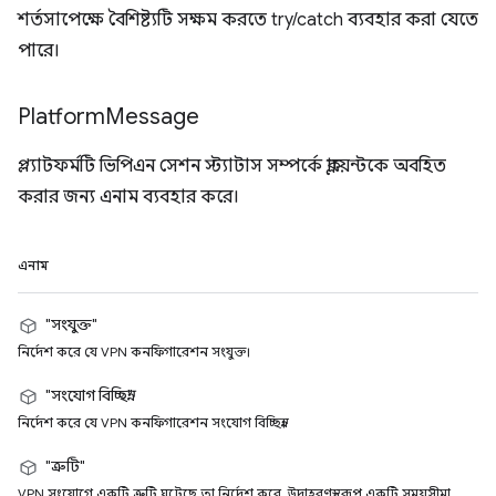
শর্তসাপেক্ষে বৈশিষ্ট্যটি সক্ষম করতে try/catch ব্যবহার করা যেতে
পারে।
Platform
Message
প্ল্যাটফর্মটি ভিপিএন সেশন স্ট্যাটাস সম্পর্কে ক্লায়েন্টকে অবহিত
করার জন্য এনাম ব্যবহার করে।
এনাম
"সংযুক্ত"
নির্দেশ করে যে VPN কনফিগারেশন সংযুক্ত।
"সংযোগ বিচ্ছিন্ন"
নির্দেশ করে যে VPN কনফিগারেশন সংযোগ বিচ্ছিন্ন।
"ত্রুটি"
VPN সংযোগে একটি ত্রুটি ঘটেছে তা নির্দেশ করে, উদাহরণস্বরূপ একটি সময়সীমা