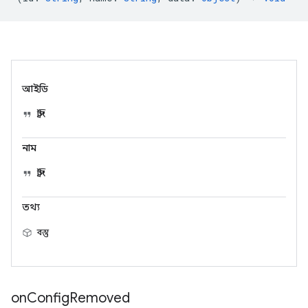
আইডি
স্ট্রিং
নাম
স্ট্রিং
তথ্য
বস্তু
on
Config
Removed