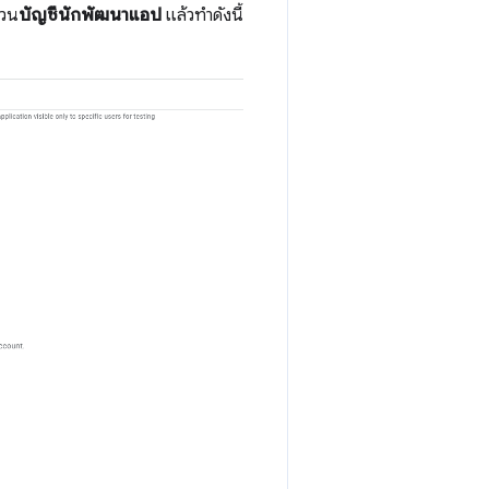
่วน
บัญชีนักพัฒนาแอป
แล้วทำดังนี้