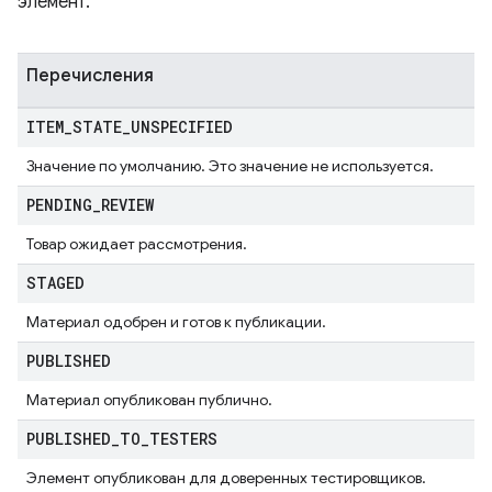
элемент.
Перечисления
ITEM
_
STATE
_
UNSPECIFIED
Значение по умолчанию. Это значение не используется.
PENDING
_
REVIEW
Товар ожидает рассмотрения.
STAGED
Материал одобрен и готов к публикации.
PUBLISHED
Материал опубликован публично.
PUBLISHED
_
TO
_
TESTERS
Элемент опубликован для доверенных тестировщиков.