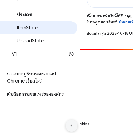
ประเภท
เนื้อหาของหน้าเว็บนี้ได้รับอนุ
โปรดดูรายละเอียดที่
นโยบายเว
Item
State
อัปเดตล่าสุด 2025-10-15 U
Upload
State
V1
มีส่วนร่วม
รายงานข้อบกพร่อง
การลบบัญชีนักพัฒนาแอป
ดูประเด็นที่เปิดอยู่
Chrome เว็บสโตร์
ตัวเลือกการเผยแพร่ขององค์กร
ข้อกำหนด
ความเป็นส่วนตัว
Manage cookies