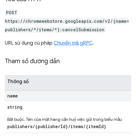
POST
https://chromewebstore.googleapis.com/v2/{name=
publishers/*/items/*}:cancelSubmission
URL sử dụng cú pháp
Chuyển mã gRPC
.
Tham số đường dẫn
Thông số
name
string
Bắt buộc. Tên của mặt hàng cần huỷ việc gửi trong biểu mẫu
publishers/{publisherId}/items/{itemId}