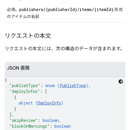
publishers/{publisherId}/items/{itemId}
必須。
形式
のアイテムの名前
リクエストの本文
リクエストの本文には、次の構造のデータが含まれます。
JSON 表現
{
"publishType"
: 
enum (
PublishType
)
,
"deployInfos"
: 
[
{
object (
DeployInfo
)
}
]
,
"skipReview"
: 
boolean
,
"blockOnWarnings"
: 
boolean