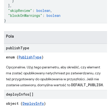
}
]
,
"skipReview"
: 
boolean
,
"blockOnWarnings"
: 
boolean
}
Pola
publish
Type
enum (
PublishType
)
Opcjonalnie. Użyj tego parametru, aby określić, czy element
ma zostać opublikowany natychmiast po zatwierdzeniu, czy
też przygotowany do opublikowania w przyszłości. Jeśli nie
DEFAULT_PUBLISH
zostanie ustawiony, domyślna wartość to
.
deploy
Infos[]
object (
DeployInfo
)