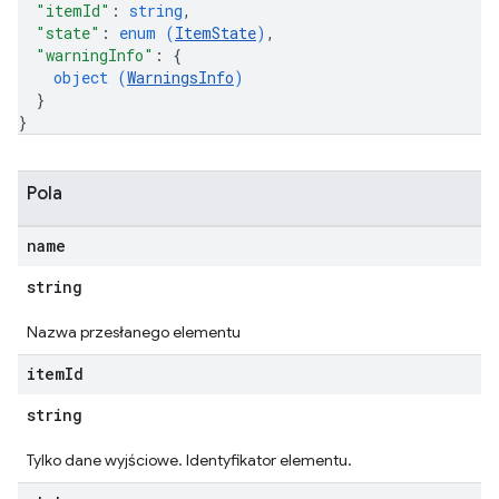
"itemId"
: 
string
,
"state"
: 
enum (
ItemState
)
,
"warningInfo"
: 
{
object (
WarningsInfo
)
}
}
Pola
name
string
Nazwa przesłanego elementu
item
Id
string
Tylko dane wyjściowe. Identyfikator elementu.