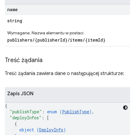
name
string
Wymagane. Nazwa elementu w postaci
publishers/{publisherId}/items/{itemId}
Treść żądania
Treść żądania zawiera dane o następującej strukturze:
Zapis JSON
{
"publishType"
: 
enum (
PublishType
)
,
"deployInfos"
: 
[
{
object (
DeployInfo
)