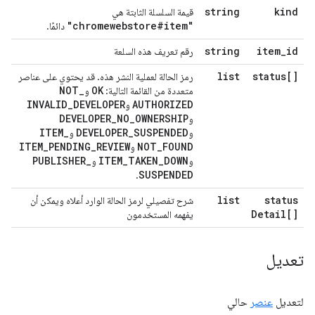
string
kind
قيمة السلسلة الثابتة هي
"chromewebstore#item"
دائمًا.
string
item
_
id
رقم تعريف هذه السلعة
list
status[]
رمز الحالة لعملية النشر هذه. قد يحتوي على عناصر
NOT
_
OK
متعددة من القائمة التالية:
و
INVALID
_
DEVELOPER
AUTHORIZED
و
DEVELOPER
_
NO
_
OWNERSHIP
و
ITEM
_
DEVELOPER
_
SUSPENDED
و
و
ITEM
_
PENDING
_
REVIEW
NOT
_
FOUND
و
PUBLISHER
_
ITEM
_
TAKEN
_
DOWN
و
و
SUSPENDED
.
list
status
شرح تفصيلي لرمز الحالة الوارد أعلاه ويمكن أن
Detail[]
يفهمه المستخدمون
تعديل
لتعديل
عنصر
حالي