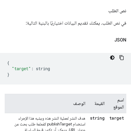
نص الطلب
في نص الطلب، يمكنك تقديم البيانات اختياريًا بالبنية التالية:
JSON
{
"target"
:
 string
}
اسم
القيمة
الوصف
الموقع
string
target
هدف النشر لعملية النشر هذه ويشبه هذا الإجراء
استخدام publishTarget كمَعلمة طلب بحث عن
عنوان URL. ويمكن أن تكون قيمة السلسلة