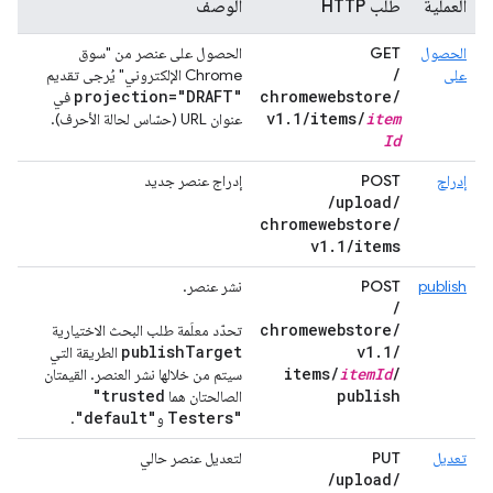
العملية
طلب HTTP
الوصف
الحصول
GET
الحصول على عنصر من "سوق
/
على
Chrome الإلكتروني" يُرجى تقديم
projection="DRAFT"
chromewebstore
/
في
v1
.
1
/
items
/
item
عنوان URL (حسّاس لحالة الأحرف).
Id
إدراج
POST
إدراج عنصر جديد
/
upload
/
chromewebstore
/
v1
.
1
/
items
publish
POST
نشر عنصر.
/
chromewebstore
/
تحدّد معلَمة طلب البحث الاختيارية
publish
Target
v1
.
1
/
الطريقة التي
items
/
item
Id
/
سيتم من خلالها نشر العنصر. القيمتان
"trusted
publish
الصالحتان هما
"default"
Testers"
و
.
تعديل
PUT
لتعديل عنصر حالي
/
upload
/