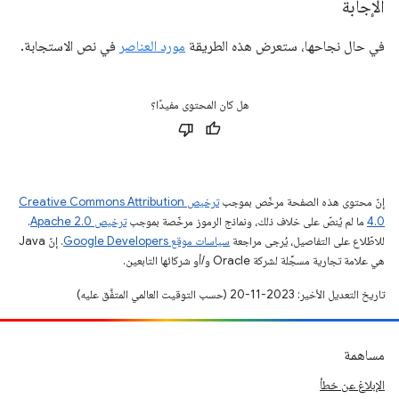
الإجابة
في حال نجاحها، ستعرض هذه الطريقة
مورد العناصر
في نص الاستجابة.
هل كان المحتوى مفيدًا؟
إنّ محتوى هذه الصفحة مرخّص بموجب
ترخيص Creative Commons Attribution
4.0‏
ما لم يُنصّ على خلاف ذلك، ونماذج الرموز مرخّصة بموجب
ترخيص Apache 2.0‏
.
للاطّلاع على التفاصيل، يُرجى مراجعة
سياسات موقع Google Developers‏
. إنّ Java
هي علامة تجارية مسجَّلة لشركة Oracle و/أو شركائها التابعين.
تاريخ التعديل الأخير: 2023-11-20 (حسب التوقيت العالمي المتفَّق عليه)
مساهمة
الإبلاغ عن خطأ