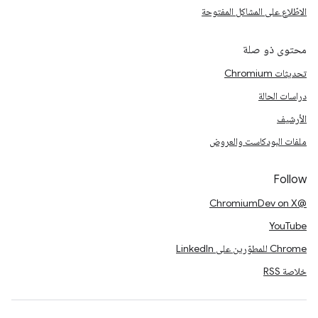
الاطّلاع على المشاكل المفتوحة
محتوى ذو صلة
تحديثات Chromium
دراسات الحالة
الأرشيف
ملفات البودكاست والعروض
Follow
@ChromiumDev on X
YouTube
Chrome للمطوّرين على LinkedIn
خلاصة RSS