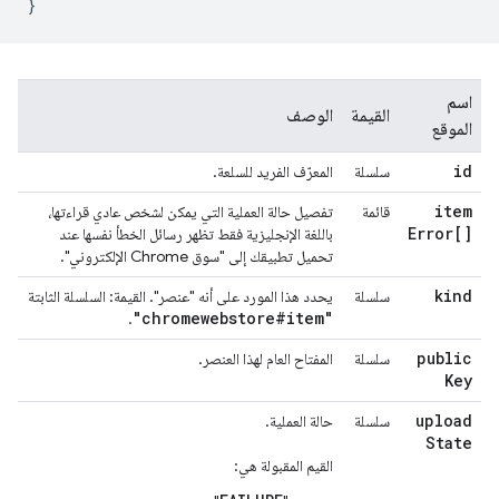
}
اسم
القيمة
الوصف
الموقع
id
سلسلة
المعرّف الفريد للسلعة.
item
قائمة
تفصيل حالة العملية التي يمكن لشخص عادي قراءتها،
Error[]
باللغة الإنجليزية فقط تظهر رسائل الخطأ نفسها عند
تحميل تطبيقك إلى "سوق Chrome الإلكتروني".
kind
سلسلة
يحدد هذا المورد على أنه "عنصر". القيمة: السلسلة الثابتة
"chromewebstore#item"
.
public
سلسلة
المفتاح العام لهذا العنصر.
Key
upload
سلسلة
حالة العملية.
State
القيم المقبولة هي: