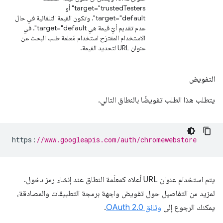
target="trustedTesters" أو
target="default". وتكون القيمة التلقائية في حال
عدم تقديم أيّ قيمة هي target="default". في
الاستخدام المقترَح استخدام مَعلمة طلب البحث عن
عنوان URL لتحديد القيمة.
التفويض
يتطلب هذا الطلب تفويضًا بالنطاق التالي.
https
:
//www.googleapis.com/auth/chromewebstore
يتم استخدام عنوان URL أعلاه كمعلَمة النطاق عند إنشاء رمز دخول.
لمزيد من التفاصيل حول تفويض واجهة برمجة التطبيقات والمصادقة،
يمكنك الرجوع إلى
وثائق OAuth 2.0
.