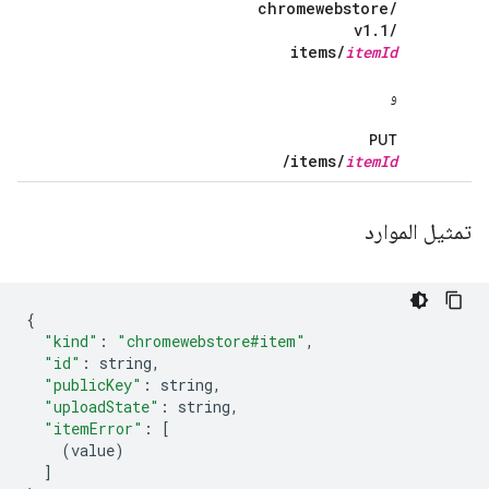
chromewebstore
/
v1
.
1
/
items
/
item
Id
و
PUT
/
items
/
item
Id
تمثيل الموارد
{
"kind"
:
"chromewebstore#item"
,
"id"
:
 string
,
"publicKey"
:
 string
,
"uploadState"
:
 string
,
"itemError"
:
[
(
value
)
]