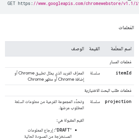
GET https
:
//www.googleapis.com/chromewebstore/v1.1/i
المَعلمات
اسم المعلَمة
القيمة
الوصف
مَعلمات المسار
item
Id
سلسلة
المعرّف الفريد الذي يمثّل تطبيق Chrome أو
إضافة Chrome أو مظهر Chrome
مَعلمات طلب البحث الاختيارية
projection
سلسلة
وتحدِّد المجموعة الفرعية من معلومات السلعة
المطلوب عرضها.
القيم المقبولة هي:
DRAFT
"
": إرجاع المعلومات
المستخرَجة من المسودة الحالية