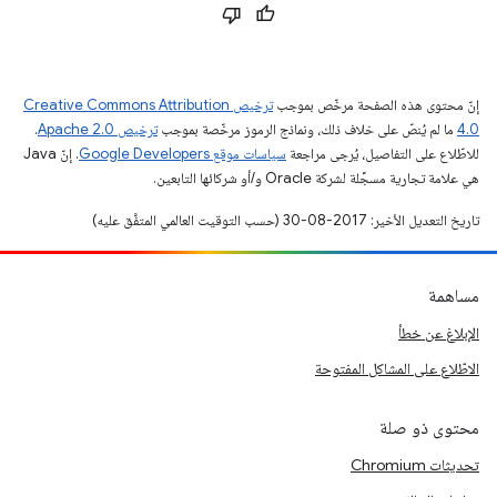
إنّ محتوى هذه الصفحة مرخّص بموجب
ترخيص Creative Commons Attribution
4.0‏
ما لم يُنصّ على خلاف ذلك، ونماذج الرموز مرخّصة بموجب
ترخيص Apache 2.0‏
.
للاطّلاع على التفاصيل، يُرجى مراجعة
سياسات موقع Google Developers‏
. إنّ Java
هي علامة تجارية مسجَّلة لشركة Oracle و/أو شركائها التابعين.
تاريخ التعديل الأخير: 2017-08-30 (حسب التوقيت العالمي المتفَّق عليه)
مساهمة
الإبلاغ عن خطأ
الاطّلاع على المشاكل المفتوحة
محتوى ذو صلة
تحديثات Chromium