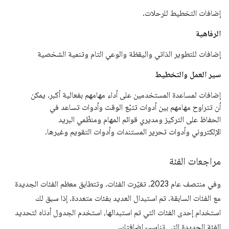
إضافات التخطيط للرحلات.
الرفاهية
إضافات للتطوير الذاتي واليقظة والوعي التام وتنمية الشخصية
سير العمل والتخطيط
إضافات لمساعدة المستخدمين على أداء مهامهم بفعالية أكبر. يمكن
أن تتراوح مهامهم بين أدوات تتبّع الوقت وأدوات تساعد في
الحفاظ على التركيز ومديري قوائم المهام ومنظّمي البريد
الإلكتروني وأدوات تحرير المستندات وأدوات التقويم وغيرها.
مراجعات الفئة
وفي منتصف عام 2023، تغيّرت الفئات. وتتطابق معظم الفئات الجديدة
مع الفئات السابقة. تم استبدال العديد بفئات متعددة. إذا سبق لك
استخدام إحدى الفئات التي تم استبدالها، استخدم الجدول أدناه لتحديد
الفئة الجديدة التي تناسب إضافتك.