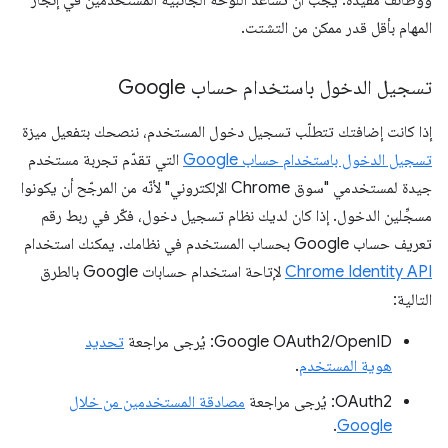
ووظائف مفيدة. يجب أن تساعد اللوحة الجانبية المستخدمين في إنجاز
المهام بأقل قدر ممكن من التشتت.
تسجيل الدخول باستخدام حساب Google
إذا كانت إضافتك تتطلّب تسجيل دخول المستخدم، ننصحك بتفعيل ميزة
تسجيل الدخول باستخدام حساب Google
التي تقدّم تجربة مستخدم
جيدة لمستخدمي "سوق Chrome الإلكتروني" لأنّه من المرجّح أن يكونوا
مسجِّلين الدخول. إذا كان لديك نظام تسجيل دخول، فكّر في ربط رقم
تعريف حساب Google بحساب المستخدم في نظامك. يمكنك استخدام
Chrome Identity API
لإتاحة استخدام حسابات Google بالطرق
التالية:
Google OAuth2/OpenID: يُرجى مراجعة
تحديد
هوية المستخدم
.
OAuth2: يُرجى مراجعة
مصادقة المستخدمين من خلال
.
Google