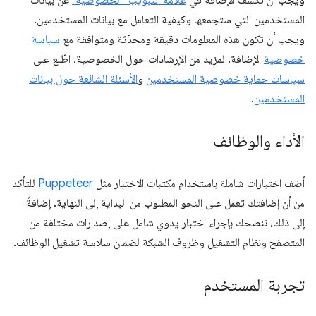
ويجب أن تكشف الإضافة في
علامة التبويب "الخصوصية"
عن بيانات
المستخدمين التي ستجمعها وكيفية التعامل مع بيانات المستخدمين.
ويجب أن تكون هذه المعلومات دقيقة ومحدّثة ومتوافقة مع
سياسة
خصوصية
الإضافة. لمزيد من الإرشادات حول الخصوصية، اطّلع على
سياسات حماية خصوصية المستخدمين
و
الأسئلة الشائعة حول بيانات
المستخدمين
.
الأداء والوظائف
أضف اختبارات شاملة باستخدام مكتبات الاختبار مثل
Puppeteer
للتأكد
من أن إضافتك تعمل على النحو المطلوب من البداية إلى النهاية. إضافةً
إلى ذلك، ننصحك بإجراء اختبار يدوي شامل على إصدارات مختلفة من
المتصفح ونظام التشغيل وظروف الشبكة لضمان سلاسة تشغيل الوظائف.
تجربة المستخدم