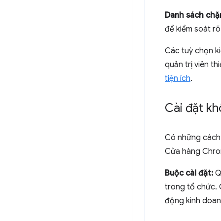
Danh sách chặ
để kiểm soát rõ
Các tuỳ chọn ki
quản trị viên t
tiện ích
.
Cài đặt kh
Có những cách 
Cửa hàng Chrom
Buộc cài đặt:
Qu
trong tổ chức. 
động kinh doanh