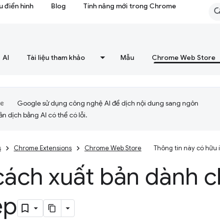
 điển hình
Blog
Tính năng mới trong Chrome
AI
Tài liệu tham khảo
Mẫu
Chrome Web Store
Google sử dụng công nghệ AI để dịch nội dung sang ngôn
ản dịch bằng AI có thể có lỗi.
s
Chrome Extensions
Chrome Web Store
Thông tin này có hữu
cách xuất bản dành 
ệp