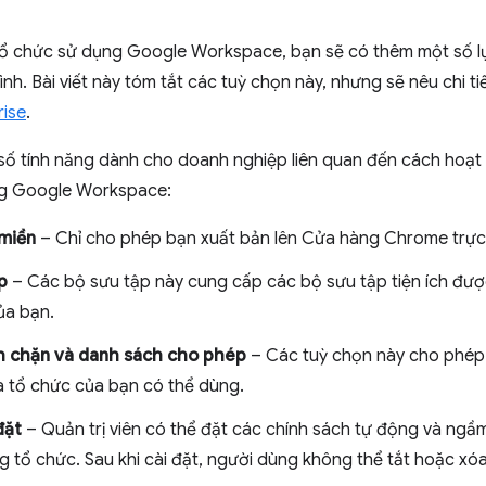
tổ chức sử dụng Google Workspace, bạn sẽ có thêm một số lự
nh. Bài viết này tóm tắt các tuỳ chọn này, nhưng sẽ nêu chi 
ise
.
 số tính năng dành cho doanh nghiệp liên quan đến cách ho
ng Google Workspace:
 miền
– Chỉ cho phép bạn xuất bản lên Cửa hàng Chrome trực 
p
– Các bộ sưu tập này cung cấp các bộ sưu tập tiện ích đượ
ủa bạn.
h chặn và danh sách cho phép
– Các tuỳ chọn này cho phép 
mà tổ chức của bạn có thể dùng.
đặt
– Quản trị viên có thể đặt các chính sách tự động và ngầm
 tổ chức. Sau khi cài đặt, người dùng không thể tắt hoặc xóa 