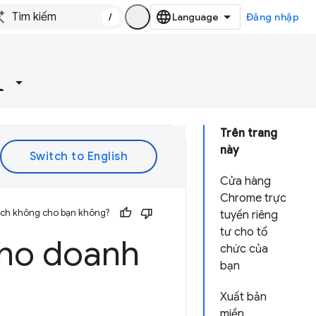
/
Đăng nhập
Trên trang
này
Cửa hàng
Chrome trực
 ích không cho bạn không?
tuyến riêng
tư cho tổ
cho doanh
chức của
bạn
Xuất bản
miền